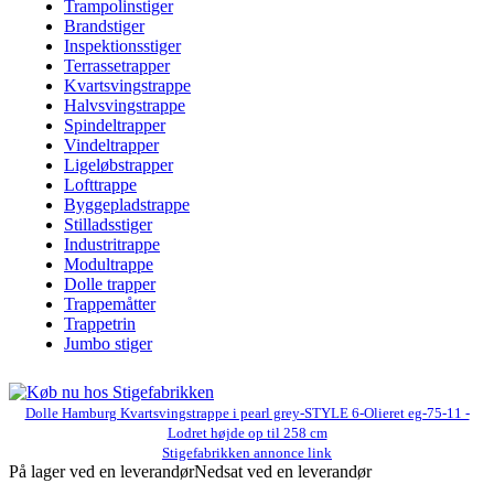
Trampolinstiger
Brandstiger
Inspektionsstiger
Terrassetrapper
Kvartsvingstrappe
Halvsvingstrappe
Spindeltrapper
Vindeltrapper
Ligeløbstrapper
Lofttrappe
Byggepladstrappe
Stilladsstiger
Industritrappe
Modultrappe
Dolle trapper
Trappemåtter
Trappetrin
Jumbo stiger
Dolle Hamburg Kvartsvingstrappe i pearl grey-STYLE 6-Olieret eg-75-11 -
Lodret højde op til 258 cm
Stigefabrikken annonce link
På lager ved en leverandør
Nedsat ved en leverandør