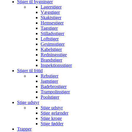
Stiger til bygninger
Lagerstiger
Vægstiger
Skaktstiger
Hemsestiger
Tagstiger
Stilladsstiger
Loftstiger
Gesimsstiger
Kabelstiger
Redningsstige
Brandstiger
Inspektionsstiger
Stiger til fritid
Rebstiger
Jagtstiger
Badebrostiger
Trampolinstiger
Poolstiger
Stige udstyr
Stige udstyr
Stige gelænder
Stige kroge
Stige fødder
Trapper