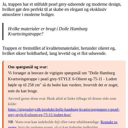
Ja, trappen har et stilfuldt pearl grey-udseende og moderne design,
hvilket gør den perfekt til at skabe en elegant og eksklusiv
atmosfære i moderne boliger.
Hvilke materialer er brugt i Dolle Hamburg
Kvartsvingstrappe?
Trappen er fremstillet af kvalitetsmaterialer, herunder olieret eg,
hvilket sikrer holdbarhed, lang levetid og et flot udseende.
Om spørgsmål og svar:
Vi forsøger at besvare de vigtigste spørgsmål om "Dolle Hamburg
Kvartsvingstrappe i pearl grey-STYLE 6-Olieret eg-75-11 - Lodret
højde op til 258 cm" så du bedre kan vurdere, hvorvidt det er noget,
som du kan bruge.
Anvend gerne disse svar. Husk altid at linke tilbage til denne side som
kilde:
https://stigeudstyr.dk/produkt/dolle-hamburg-kvartsvingstrappe-i-pearl-
grey-style-6-olieret-eg-75-11-lodret-hoe/
NB
: Vores svar kan indeholde fejl eller være ufuldstændige.
Kontakt os
gerne
, hvis du opdager noget, så vi kan forbedre indholdet.