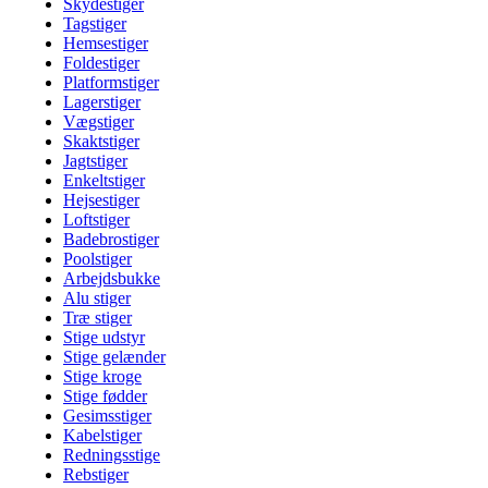
Skydestiger
Tagstiger
Hemsestiger
Foldestiger
Platformstiger
Lagerstiger
Vægstiger
Skaktstiger
Jagtstiger
Enkeltstiger
Hejsestiger
Loftstiger
Badebrostiger
Poolstiger
Arbejdsbukke
Alu stiger
Træ stiger
Stige udstyr
Stige gelænder
Stige kroge
Stige fødder
Gesimsstiger
Kabelstiger
Redningsstige
Rebstiger