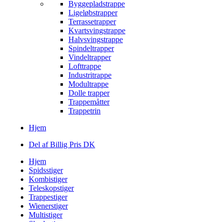
Byggepladstrappe
Ligeløbstrapper
Terrassetrapper
Kvartsvingstrappe
Halvsvingstrappe
Spindeltrapper
Vindeltrapper
Lofttrappe
Industritrappe
Modultrappe
Dolle trapper
Trappemåtter
Trappetrin
Hjem
Del af Billig Pris DK
Hjem
Spidsstiger
Kombistiger
Teleskopstiger
Trappestiger
Wienerstiger
Multistiger