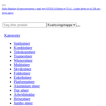
Dolle Hamburg Kvartsvingstrappe i pearl grey-STYLE 6-Olieret eg-75-11 - Lodret højde op til 258 cm |
Stige udstyr
Kategorier
Spidsstiger
Kombistiger
Teleskopstiger
Trappestiger
Wienerstiger
Multistiger
Skydestiger
Foldestiger
Enkeltstiger
Platformstiger
Aluminium stiger
Træ stiger
Arbejdsbukke
Hejsestiger
Jumbo stiger