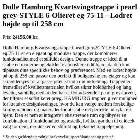
Dolle Hamburg Kvartsvingstrappe i pearl
grey-STYLE 6-Olieret eg-75-11 - Lodret
højde op til 258 cm
Pris:
24156,00 kr.
Dolle Hamburg Kvartsvingstrappe i pearl grey-STYLE 6-Olieret
eg-75-11 er en elegant og modulær trappe, der kombinerer
funktionalitet med et stilfuldt design. Denne trappe er ideel til at
skabe en moderne og eksklusiv atmosfære i dit hjem, da den kan
tilpasses dine specifikke behov og præferencer. Med en lodret højde
på op til 258 cm passer den perfekt til boligens højere etager og kan
skræddersyes for at passe præcist ind i din indretning. Trappen er
fremstillet af kvalitetsmaterialer, hvilket sikrer holdbarhed og lang
levetid, samtidig med at den har et flot udseende i pearl grey-farven,
der tilfører et sofistikeret præg. HAMBURG-trappen giver mulighed
for kreative designløsninger, hvor du kan vælge mellem forskellige
konfigurationer og materialer for at skabe det perfekte udtryk i dit
hjem. Den er nem at integrere i eksisterende rum og tilbyder en
kombination af funktionalitet og æstetik, hvilket gør den til et ideelt
valg for dem, der ønsker en stilfuld og fleksibel trappeløsning.
* Se den gældende produkt beskrivelse, specifikationer og pris på