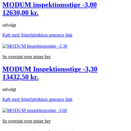
MODUM inspektionsstige -3,00
12630,00 kr.
udvalgt
Køb med Stigefabrikken annonce link
Se oversigt over priser her
MODUM Inspektionsstige -3,30
13432,50 kr.
udvalgt
Køb med Stigefabrikken annonce link
Se oversigt over priser her