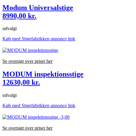
Modum Universalstige
8990,00 kr.
udvalgt
Køb med Stigefabrikken annonce link
Se oversigt over priser her
MODUM inspektionsstige
12630,00 kr.
udvalgt
Køb med Stigefabrikken annonce link
Se oversigt over priser her