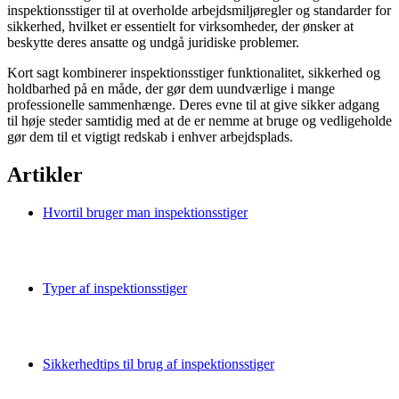
inspektionsstiger til at overholde arbejdsmiljøregler og standarder for
sikkerhed, hvilket er essentielt for virksomheder, der ønsker at
beskytte deres ansatte og undgå juridiske problemer.
Kort sagt kombinerer inspektionsstiger funktionalitet, sikkerhed og
holdbarhed på en måde, der gør dem uundværlige i mange
professionelle sammenhænge. Deres evne til at give sikker adgang
til høje steder samtidig med at de er nemme at bruge og vedligeholde
gør dem til et vigtigt redskab i enhver arbejdsplads.
Artikler
Hvortil bruger man inspektionsstiger
Typer af inspektionsstiger
Sikkerhedtips til brug af inspektionsstiger