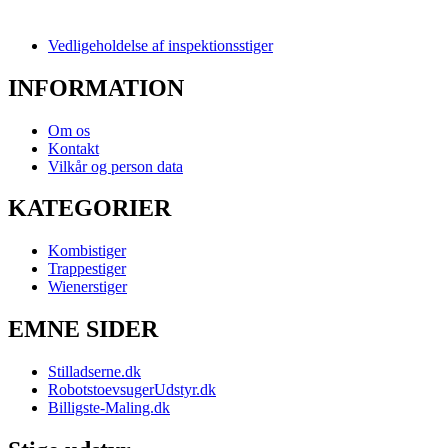
Vedligeholdelse af inspektionsstiger
INFORMATION
Om os
Kontakt
Vilkår og person data
KATEGORIER
Kombistiger
Trappestiger
Wienerstiger
EMNE SIDER
Stilladserne.dk
RobotstoevsugerUdstyr.dk
Billigste-Maling.dk