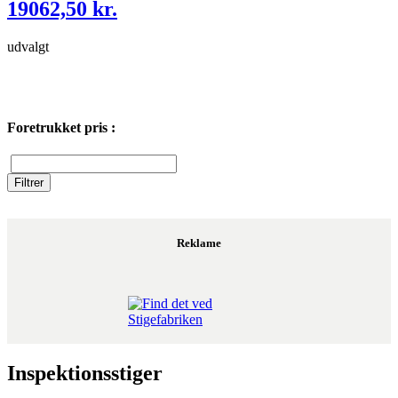
19062,50 kr.
udvalgt
Foretrukket pris :
Reklame
Inspektionsstiger