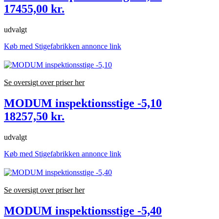
17455,00 kr.
udvalgt
Køb med Stigefabrikken annonce link
Se oversigt over priser her
MODUM inspektionsstige -5,10
18257,50 kr.
udvalgt
Køb med Stigefabrikken annonce link
Se oversigt over priser her
MODUM inspektionsstige -5,40