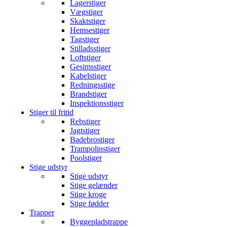
Lagerstiger
Vægstiger
Skaktstiger
Hemsestiger
Tagstiger
Stilladsstiger
Loftstiger
Gesimsstiger
Kabelstiger
Redningsstige
Brandstiger
Inspektionsstiger
Stiger til fritid
Rebstiger
Jagtstiger
Badebrostiger
Trampolinstiger
Poolstiger
Stige udstyr
Stige udstyr
Stige gelænder
Stige kroge
Stige fødder
Trapper
Byggepladstrappe