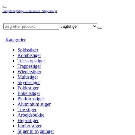
Dangate Jagtstige HS 62 meter | Stige udstyr
Kategorier
Spidsstiger
Kombistiger
Teleskopstiger
Trappestiger
Wienerstiger
Multistiger
Skydestiger
Foldestiger
Enkeltstiger
Platformstiger
Aluminium stiger
Træ stiger
Arbejdsbukke
Hejsestiger
Jumbo stiger
Stiger til bygninger