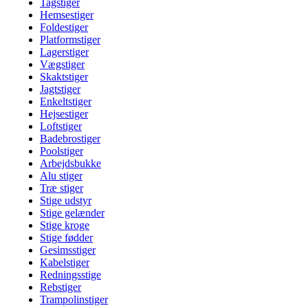
Tagstiger
Hemsestiger
Foldestiger
Platformstiger
Lagerstiger
Vægstiger
Skaktstiger
Jagtstiger
Enkeltstiger
Hejsestiger
Loftstiger
Badebrostiger
Poolstiger
Arbejdsbukke
Alu stiger
Træ stiger
Stige udstyr
Stige gelænder
Stige kroge
Stige fødder
Gesimsstiger
Kabelstiger
Redningsstige
Rebstiger
Trampolinstiger