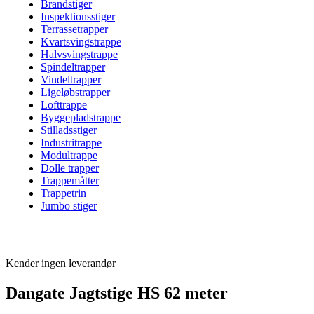
Brandstiger
Inspektionsstiger
Terrassetrapper
Kvartsvingstrappe
Halvsvingstrappe
Spindeltrapper
Vindeltrapper
Ligeløbstrapper
Lofttrappe
Byggepladstrappe
Stilladsstiger
Industritrappe
Modultrappe
Dolle trapper
Trappemåtter
Trappetrin
Jumbo stiger
Kender ingen leverandør
Dangate Jagtstige HS 62 meter