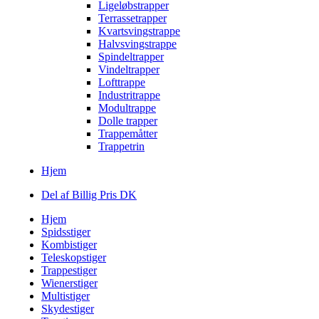
Ligeløbstrapper
Terrassetrapper
Kvartsvingstrappe
Halvsvingstrappe
Spindeltrapper
Vindeltrapper
Lofttrappe
Industritrappe
Modultrappe
Dolle trapper
Trappemåtter
Trappetrin
Hjem
Del af Billig Pris DK
Hjem
Spidsstiger
Kombistiger
Teleskopstiger
Trappestiger
Wienerstiger
Multistiger
Skydestiger