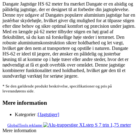
Dangate Jagtstige HS 62 meter fra mærket Dangate er en alsidig og
pålidelig jagtstige, der er designet til at forbedre din jagtoplevelse.
Denne nye udgave af Dangates populære aluminium jagtstige har en
justérbar skydebøjle, hvilket giver dig mulighed for at tilpasse stigen
efter dine behov og sikre optimal komfort og præcision under jagten.
Med en længde på 62 meter tilbyder stigen en høj grad af
fleksibilitet, så du kan nå forskellige høje steder i terrænet. Den
robuste aluminiumskonstruktion sikrer holdbarhed og let vægt,
hvilket gør den nem at transportere og opstille i naturen. Dangate
HS-62 er ideel til jægere, der ønsker en pålidelig og justerbar
løsning til at komme op i høje træer eller andre steder, hvor det er
nødvendigt at få et godt overblik over området. Denne jagtstige
kombinerer funktionalitet med holdbarhed, hvilket gør den til et
uundværligt værktøj for seriøse jægere.
* Se den gældende produkt beskrivelse, specifikationer og pris på
leverandørens side.
Mere information
Kategorier :
[Jagtstiger]
GlobalTools reklame
Mere information