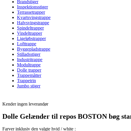
Brandstiger
Inspektionsstiger
Terrassetrapper
Kvartsvingstrappe
Halvsvingstrappe
Spindeltrapper
Vindeltrapper
Ligeløbstrapper
Lofttrappe
Byggepladstrappe
Stilladsstiger
Industritrappe
Modultrappe
Dolle trapper
Trappemåtter
Trappetrin
Jumbo stiger
Kender ingen leverandør
Dolle Gelænder til repos BOSTON bøg star
Farver inklusiv den valgte hvid / white :