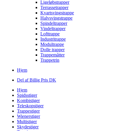
Ligeløbstrapper
Terrassetrapper
Kvartsvingstrappe
Halvsvingstrappe
Spindeltrapper
Vindeltrapper
Lofttrappe
Industritrappe
Modultrappe
Dolle trapper
Trappemåtter
Trappetrin
Hjem
Del af Billig Pris DK
Hjem
Spidsstiger
Kombistiger
Teleskopstiger
Trappestiger
Wienerstiger
Multistiger
Skydestiger