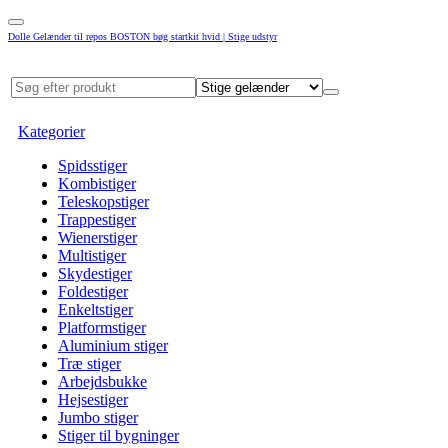
Dolle Gelænder til repos BOSTON bøg startkit hvid | Stige udstyr
Kategorier
Spidsstiger
Kombistiger
Teleskopstiger
Trappestiger
Wienerstiger
Multistiger
Skydestiger
Foldestiger
Enkeltstiger
Platformstiger
Aluminium stiger
Træ stiger
Arbejdsbukke
Hejsestiger
Jumbo stiger
Stiger til bygninger