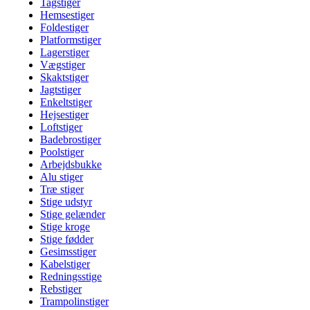
Tagstiger
Hemsestiger
Foldestiger
Platformstiger
Lagerstiger
Vægstiger
Skaktstiger
Jagtstiger
Enkeltstiger
Hejsestiger
Loftstiger
Badebrostiger
Poolstiger
Arbejdsbukke
Alu stiger
Træ stiger
Stige udstyr
Stige gelænder
Stige kroge
Stige fødder
Gesimsstiger
Kabelstiger
Redningsstige
Rebstiger
Trampolinstiger