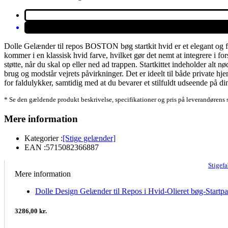
Dolle Gelænder til repos BOSTON bøg startkit hvid er et elegant og fun
kommer i en klassisk hvid farve, hvilket gør det nemt at integrere i fo
støtte, når du skal op eller ned ad trappen. Startkittet indeholder alt n
brug og modstår vejrets påvirkninger. Det er ideelt til både private
for faldulykker, samtidig med at du bevarer et stilfuldt udseende på di
* Se den gældende produkt beskrivelse, specifikationer og pris på leverandørens 
Mere information
Kategorier :
[Stige gelænder]
EAN :
5715082366887
Stigef
Mere information
Dolle Design Gelænder til Repos i Hvid-Olieret bøg-Startp
3286,00 kr.