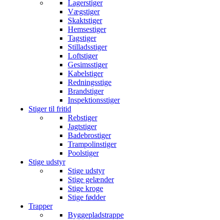
Lagerstiger
Vægstiger
Skaktstiger
Hemsestiger
Tagstiger
Stilladsstiger
Loftstiger
Gesimsstiger
Kabelstiger
Redningsstige
Brandstiger
Inspektionsstiger
Stiger til fritid
Rebstiger
Jagtstiger
Badebrostiger
Trampolinstiger
Poolstiger
Stige udstyr
Stige udstyr
Stige gelænder
Stige kroge
Stige fødder
Trapper
Byggepladstrappe