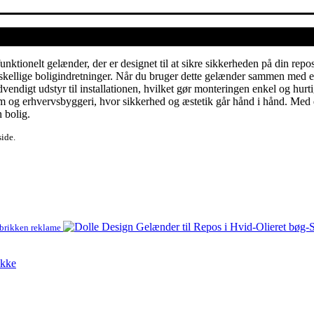
ktionelt gelænder, der er designet til at sikre sikkerheden på din repo
rskellige boligindretninger. Når du bruger dette gelænder sammen med en 
ødvendigt udstyr til installationen, hvilket gør monteringen enkel og hurt
 hjem og erhvervsbyggeri, hvor sikkerhed og æstetik går hånd i hånd. Me
n bolig.
side.
abrikken reklame
akke