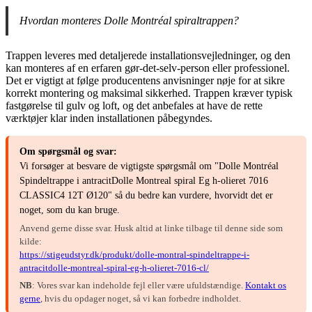
Hvordan monteres Dolle Montréal spiraltrappen?
Trappen leveres med detaljerede installationsvejledninger, og den
kan monteres af en erfaren gør-det-selv-person eller professionel.
Det er vigtigt at følge producentens anvisninger nøje for at sikre
korrekt montering og maksimal sikkerhed. Trappen kræver typisk
fastgørelse til gulv og loft, og det anbefales at have de rette
værktøjer klar inden installationen påbegyndes.
Om spørgsmål og svar:
Vi forsøger at besvare de vigtigste spørgsmål om "Dolle Montréal
Spindeltrappe i antracitDolle Montreal spiral Eg h-olieret 7016
CLASSIC4 12T Ø120" så du bedre kan vurdere, hvorvidt det er
noget, som du kan bruge.
Anvend gerne disse svar. Husk altid at linke tilbage til denne side som
kilde:
https://stigeudstyr.dk/produkt/dolle-montral-spindeltrappe-i-
antracitdolle-montreal-spiral-eg-h-olieret-7016-cl/
NB
: Vores svar kan indeholde fejl eller være ufuldstændige.
Kontakt os
gerne
, hvis du opdager noget, så vi kan forbedre indholdet.