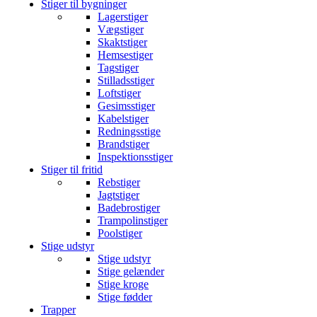
Stiger til bygninger
Lagerstiger
Vægstiger
Skaktstiger
Hemsestiger
Tagstiger
Stilladsstiger
Loftstiger
Gesimsstiger
Kabelstiger
Redningsstige
Brandstiger
Inspektionsstiger
Stiger til fritid
Rebstiger
Jagtstiger
Badebrostiger
Trampolinstiger
Poolstiger
Stige udstyr
Stige udstyr
Stige gelænder
Stige kroge
Stige fødder
Trapper