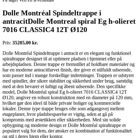
Dolle Montréal Spindeltrappe i
antracitDolle Montreal spiral Eg h-olieret
7016 CLASSIC4 12T Ø120
Pris:
35285,00 kr.
Dolle Montréal Spindeltrappe i antracit er en elegant og funktionel
spiraltrappe designet til at optimere pladsen i hjemmet eller på
arbejdspladsen. Denne trappe er fremstillet af holdbare materialer og
har en moderne antracitfarvet finish, der giver et stilfuldt udseende,
som passer ind i mange forskellige indretninger. Trappen er udstyret
med spindler, der sikrer stabilitet og sikkerhed under brug, samtidig
med at den bevarer et luftigt og åbent udseende. Den specifikke
model, Dolle Montréal spiral Eg h-olieret 7016 CLASSIC4 12T
Ø120, angiver en robust konstruktion med en diameter på 120 mm,
hvilket gør den ideel til både private boliger og kommercielle
lokaler. Denne type trappe bruges ofte som adgangsvej mellem
etageplaner, hvor pladsbesparelse er vigtig, uden at gå på
kompromis med æstetikken eller sikkerheden. Med sin solide
opbygning og moderne design er Dolle Montréal spiraltrappe et
populært valg for dem, der ønsker en kombination af funktionalitet
og stil i deres hjem eller kontor.