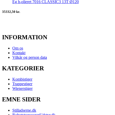
Eg h-olieret 7016 CLASSIC3 13T Ø120
35332,50 kr.
INFORMATION
Om os
Kontakt
Vilkår og person data
KATEGORIER
Kombistiger
Trappestiger
Wienerstiger
EMNE SIDER
Stilladserne.dk
RobotstoevsugerUdstyr.dk