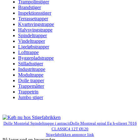
Trampolinstiger
Brandstiger
Inspektionsstiger
Terrassetrapper
Kvartsvingstrappe
Halvsvingstrappe
Spindeltrapper
Vindeltrapper
Ligeløbstrapper
Lofttrappe
Byggepladstrappe
Stilladsstiger
Industritrappe
Modultrappe
Dolle trapper
Trappemåtter
Trappetrin
Jumbo stiger
Dolle Montréal Spindeltrappe i antracitDolle Montreal spiral Eg h-olieret 7016
CLASSIC4 12T Ø120
Stigefabrikken annonce link
På lager ved en leverandør