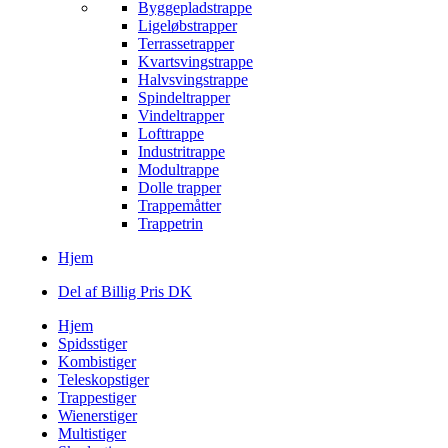
Byggepladstrappe
Ligeløbstrapper
Terrassetrapper
Kvartsvingstrappe
Halvsvingstrappe
Spindeltrapper
Vindeltrapper
Lofttrappe
Industritrappe
Modultrappe
Dolle trapper
Trappemåtter
Trappetrin
Hjem
Del af Billig Pris DK
Hjem
Spidsstiger
Kombistiger
Teleskopstiger
Trappestiger
Wienerstiger
Multistiger