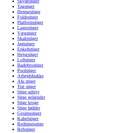
Skydestiger
Tagstiger
Hemsestiger
Foldestiger
Platformstiger
Lagerstiger
Vægstiger
Skaktstiger
Jagtstiger
Enkeltstiger
Hejsestiger
Loftstiger
Badebrostiger
Poolstiger
Arbejdsbukke
Alu stiger
Træ stiger
Stige udstyr
Stige gelænder
Stige kroge
Stige fødder
Gesimsstiger
Kabelstiger
Redningsstige
Rebstiger