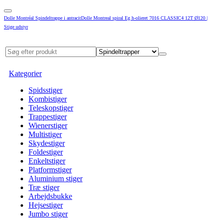
Dolle Montréal Spindeltrappe i antracitDolle Montreal spiral Eg h-olieret 7016 CLASSIC4 12T Ø120 |
Stige udstyr
Kategorier
Spidsstiger
Kombistiger
Teleskopstiger
Trappestiger
Wienerstiger
Multistiger
Skydestiger
Foldestiger
Enkeltstiger
Platformstiger
Aluminium stiger
Træ stiger
Arbejdsbukke
Hejsestiger
Jumbo stiger