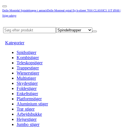
Dolle Montréal Spindeltrappe i antracitDolle Montreal spiral Eg h-olieret 7016 CLASSIC5 11T Ø160 |
Stige udstyr
Kategorier
Spidsstiger
Kombistiger
Teleskopstiger
Trappestiger
Wienerstiger
Multistiger
Skydestiger
Foldestiger
Enkeltstiger
Platformstiger
Aluminium stiger
Træ stiger
Arbejdsbukke
Hejsestiger
Jumbo stiger