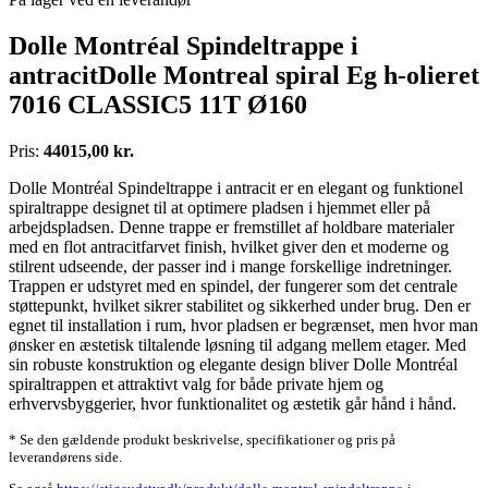
Dolle Montréal Spindeltrappe i
antracitDolle Montreal spiral Eg h-olieret
7016 CLASSIC5 11T Ø160
Pris:
44015,00 kr.
Dolle Montréal Spindeltrappe i antracit er en elegant og funktionel
spiraltrappe designet til at optimere pladsen i hjemmet eller på
arbejdspladsen. Denne trappe er fremstillet af holdbare materialer
med en flot antracitfarvet finish, hvilket giver den et moderne og
stilrent udseende, der passer ind i mange forskellige indretninger.
Trappen er udstyret med en spindel, der fungerer som det centrale
støttepunkt, hvilket sikrer stabilitet og sikkerhed under brug. Den er
egnet til installation i rum, hvor pladsen er begrænset, men hvor man
ønsker en æstetisk tiltalende løsning til adgang mellem etager. Med
sin robuste konstruktion og elegante design bliver Dolle Montréal
spiraltrappen et attraktivt valg for både private hjem og
erhvervsbyggerier, hvor funktionalitet og æstetik går hånd i hånd.
* Se den gældende produkt beskrivelse, specifikationer og pris på
leverandørens side.