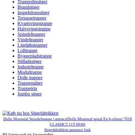
Trampolinstiger
Brandstiger
Inspektionsstiger
Terrassetrapper
Kvartsvingstrappe
Halvsvingstrappe
Spindeltrapper
Vindeltrapper
Ligeløbstrapper
Lofttrappe
Byggepladstrappe
Stilladsstiger
Industritrappe
Modultrappe
Dolle trapper
Trappemåtter
Trappetrin
Jumbo stiger
Dolle Montréal Spindeltrappe i antracitDolle Montreal spiral Eg h-olieret 7016
CLASSIC5 11T Ø160
Stigefabrikken annonce link
På lager ved en leverandør