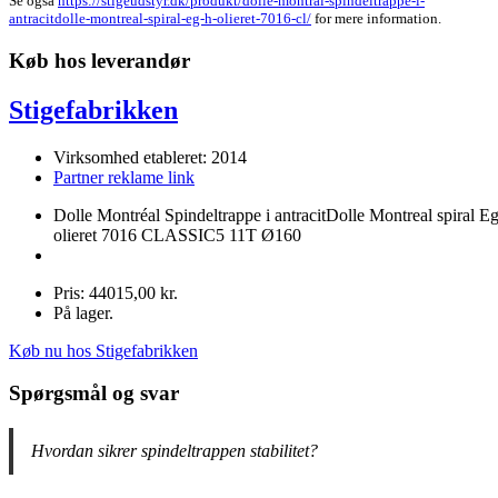
Se også
https://stigeudstyr.dk/produkt/dolle-montral-spindeltrappe-i-
antracitdolle-montreal-spiral-eg-h-olieret-7016-cl/
for mere information.
Køb hos leverandør
Stigefabrikken
Virksomhed etableret: 2014
Partner reklame link
Dolle Montréal Spindeltrappe i antracitDolle Montreal spiral Eg
olieret 7016 CLASSIC5 11T Ø160
Pris: 44015,00 kr.
På lager.
Køb nu hos Stigefabrikken
Spørgsmål og svar
Hvordan sikrer spindeltrappen stabilitet?