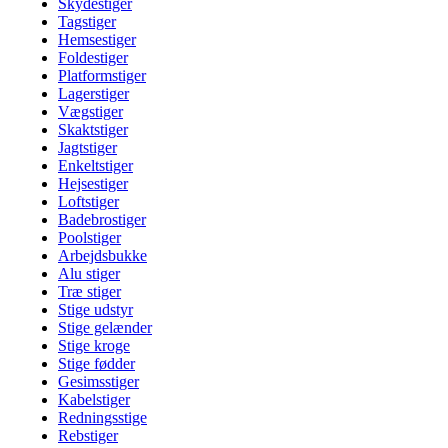
Skydestiger
Tagstiger
Hemsestiger
Foldestiger
Platformstiger
Lagerstiger
Vægstiger
Skaktstiger
Jagtstiger
Enkeltstiger
Hejsestiger
Loftstiger
Badebrostiger
Poolstiger
Arbejdsbukke
Alu stiger
Træ stiger
Stige udstyr
Stige gelænder
Stige kroge
Stige fødder
Gesimsstiger
Kabelstiger
Redningsstige
Rebstiger