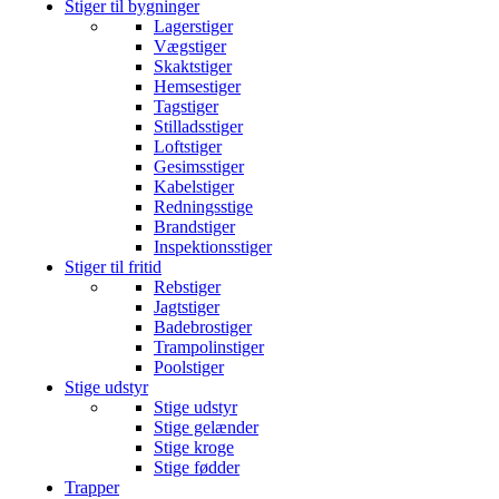
Stiger til bygninger
Lagerstiger
Vægstiger
Skaktstiger
Hemsestiger
Tagstiger
Stilladsstiger
Loftstiger
Gesimsstiger
Kabelstiger
Redningsstige
Brandstiger
Inspektionsstiger
Stiger til fritid
Rebstiger
Jagtstiger
Badebrostiger
Trampolinstiger
Poolstiger
Stige udstyr
Stige udstyr
Stige gelænder
Stige kroge
Stige fødder
Trapper