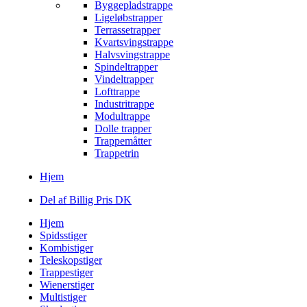
Byggepladstrappe
Ligeløbstrapper
Terrassetrapper
Kvartsvingstrappe
Halvsvingstrappe
Spindeltrapper
Vindeltrapper
Lofttrappe
Industritrappe
Modultrappe
Dolle trapper
Trappemåtter
Trappetrin
Hjem
Del af Billig Pris DK
Hjem
Spidsstiger
Kombistiger
Teleskopstiger
Trappestiger
Wienerstiger
Multistiger