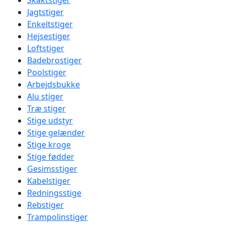
Skaktstiger
Jagtstiger
Enkeltstiger
Hejsestiger
Loftstiger
Badebrostiger
Poolstiger
Arbejdsbukke
Alu stiger
Træ stiger
Stige udstyr
Stige gelænder
Stige kroge
Stige fødder
Gesimsstiger
Kabelstiger
Redningsstige
Rebstiger
Trampolinstiger