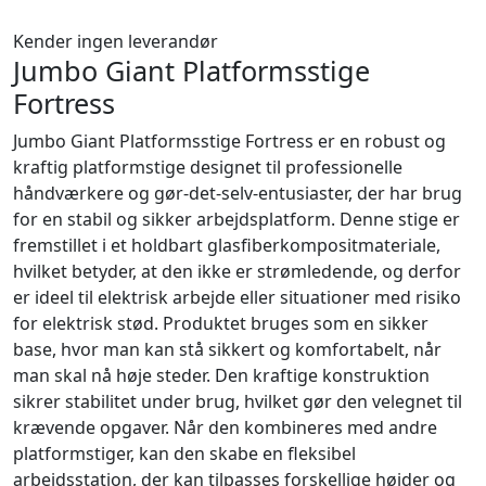
Kender ingen leverandør
Jumbo Giant Platformsstige
Fortress
Jumbo Giant Platformsstige Fortress er en robust og
kraftig platformstige designet til professionelle
håndværkere og gør-det-selv-entusiaster, der har brug
for en stabil og sikker arbejdsplatform. Denne stige er
fremstillet i et holdbart glasfiberkompositmateriale,
hvilket betyder, at den ikke er strømledende, og derfor
er ideel til elektrisk arbejde eller situationer med risiko
for elektrisk stød. Produktet bruges som en sikker
base, hvor man kan stå sikkert og komfortabelt, når
man skal nå høje steder. Den kraftige konstruktion
sikrer stabilitet under brug, hvilket gør den velegnet til
krævende opgaver. Når den kombineres med andre
platformstiger, kan den skabe en fleksibel
arbejdsstation, der kan tilpasses forskellige højder og