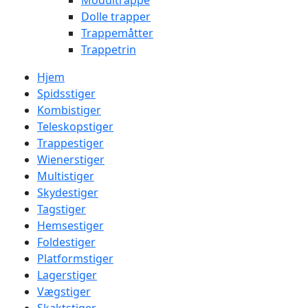
Modultrappe
Dolle trapper
Trappemåtter
Trappetrin
Hjem
Spidsstiger
Kombistiger
Teleskopstiger
Trappestiger
Wienerstiger
Multistiger
Skydestiger
Tagstiger
Hemsestiger
Foldestiger
Platformstiger
Lagerstiger
Vægstiger