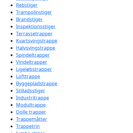
Rebstiger
Trampolinstiger
Brandstiger
Inspektionsstiger
Terrassetrapper
Kvartsvingstrappe
Halvsvingstrappe
Spindeltrapper
Vindeltrapper
Ligeløbstrapper
Lofttrappe
Byggepladstrappe
Stilladsstiger
Industritrappe
Modultrappe
Dolle trapper
Trappemåtter
Trappetrin