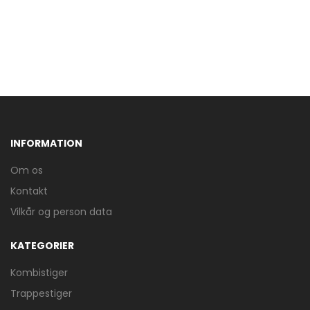
INFORMATION
Om os
Kontakt
Vilkår og person data
KATEGORIER
Kombistiger
Trappestiger