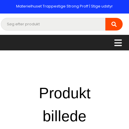
Materielhuset Trappestige Strong Proff | Stige udstyr