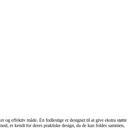
r og effektiv måde. En fodlestige er designet til at give ekstra støtte
imod, er kendt for deres praktiske design, da de kan foldes sammen,