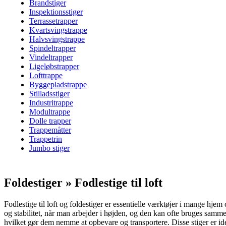
Brandstiger
Inspektionsstiger
Terrassetrapper
Kvartsvingstrappe
Halvsvingstrappe
Spindeltrapper
Vindeltrapper
Ligeløbstrapper
Lofttrappe
Byggepladstrappe
Stilladsstiger
Industritrappe
Modultrappe
Dolle trapper
Trappemåtter
Trappetrin
Jumbo stiger
Foldestiger » Fodlestige til loft
Fodlestige til loft og foldestiger er essentielle værktøjer i mange hjem
og stabilitet, når man arbejder i højden, og den kan ofte bruges samm
hvilket gør dem nemme at opbevare og transportere. Disse stiger er idee