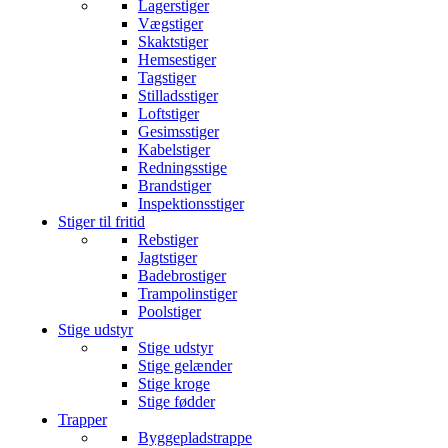
Lagerstiger
Vægstiger
Skaktstiger
Hemsestiger
Tagstiger
Stilladsstiger
Loftstiger
Gesimsstiger
Kabelstiger
Redningsstige
Brandstiger
Inspektionsstiger
Stiger til fritid
Rebstiger
Jagtstiger
Badebrostiger
Trampolinstiger
Poolstiger
Stige udstyr
Stige udstyr
Stige gelænder
Stige kroge
Stige fødder
Trapper
Byggepladstrappe