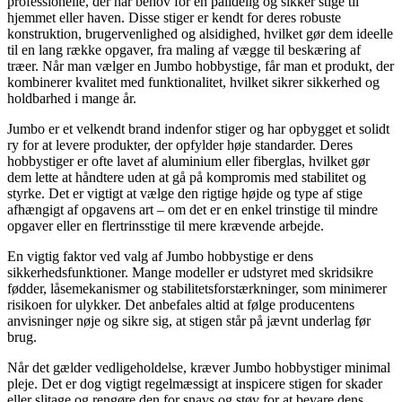
professionelle, der har behov for en pålidelig og sikker stige til
hjemmet eller haven. Disse stiger er kendt for deres robuste
konstruktion, brugervenlighed og alsidighed, hvilket gør dem ideelle
til en lang række opgaver, fra maling af vægge til beskæring af
træer. Når man vælger en Jumbo hobbystige, får man et produkt, der
kombinerer kvalitet med funktionalitet, hvilket sikrer sikkerhed og
holdbarhed i mange år.
Jumbo er et velkendt brand indenfor stiger og har opbygget et solidt
ry for at levere produkter, der opfylder høje standarder. Deres
hobbystiger er ofte lavet af aluminium eller fiberglas, hvilket gør
dem lette at håndtere uden at gå på kompromis med stabilitet og
styrke. Det er vigtigt at vælge den rigtige højde og type af stige
afhængigt af opgavens art – om det er en enkel trinstige til mindre
opgaver eller en flertrinsstige til mere krævende arbejde.
En vigtig faktor ved valg af Jumbo hobbystige er dens
sikkerhedsfunktioner. Mange modeller er udstyret med skridsikre
fødder, låsemekanismer og stabilitetsforstærkninger, som minimerer
risikoen for ulykker. Det anbefales altid at følge producentens
anvisninger nøje og sikre sig, at stigen står på jævnt underlag før
brug.
Når det gælder vedligeholdelse, kræver Jumbo hobbystiger minimal
pleje. Det er dog vigtigt regelmæssigt at inspicere stigen for skader
eller slitage og rengøre den for snavs og støv for at bevare dens