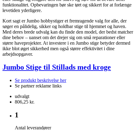
funktionalitet. Opbevaringen bør ske tørt og sikkert for at forlænge
levetiden yderligere.
Kort sagt er Jumbo hobbystiger et fremragende valg for alle, der
søger en pålidelig, sikker og holdbar stige til hjemmet og haven.
Med deres brede udvalg kan du finde den model, der bedst matcher
dine behov – uanset om det drejer sig om små reparationer eller
større haveprojekter. At investere i en Jumbo stige betyder dermed
ikke blot øget sikkerhed men også større effektivitet i dine
arbejdsopgaver.
Jumbo Stige til Stillads med kroge
Se produkt beskrivelse her
Se partner reklame links
udvalgt
806,25 kr.
1
Antal leverandører