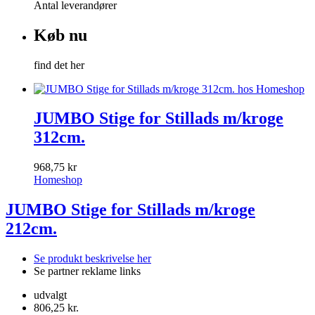
Antal leverandører
Køb nu
find det her
JUMBO Stige for Stillads m/kroge
312cm.
968,75 kr
Homeshop
JUMBO Stige for Stillads m/kroge
212cm.
Se produkt beskrivelse her
Se partner reklame links
udvalgt
806,25 kr.