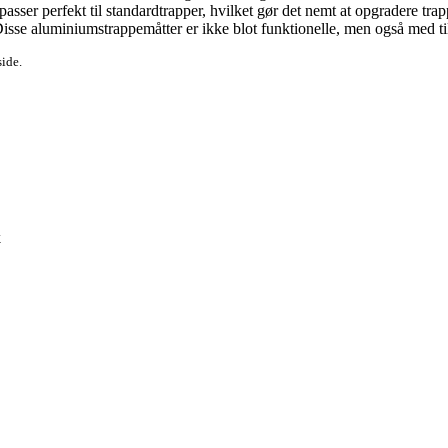
asser perfekt til standardtrapper, hvilket gør det nemt at opgradere tra
 Disse aluminiumstrappemåtter er ikke blot funktionelle, men også med til
side.
k