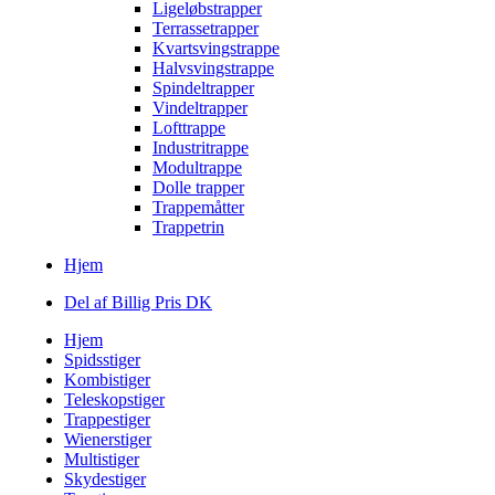
Ligeløbstrapper
Terrassetrapper
Kvartsvingstrappe
Halvsvingstrappe
Spindeltrapper
Vindeltrapper
Lofttrappe
Industritrappe
Modultrappe
Dolle trapper
Trappemåtter
Trappetrin
Hjem
Del af Billig Pris DK
Hjem
Spidsstiger
Kombistiger
Teleskopstiger
Trappestiger
Wienerstiger
Multistiger
Skydestiger