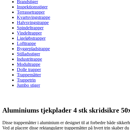
Brandstiger
Inspektionsstiger
Terrassetrapper
Kvartsvingstrappe
Halvsvingstrappe
Spindeltrapper
Vindeltrapper
Ligeløbstrapper
Lofttrappe
Byggepladstrappe
Stilladsstiger
Industritrappe
Modultrappe
Dolle trapper
Trappemåtter
Trappetrin
Jumbo stiger
Aluminiums tjekplader 4 stk skridsikre 5
Disse trappemåtter i aluminium er designet til at forbedre både sikkerh
Ved at placere disse rektangulære trappemåtter på hvert trin skaber du