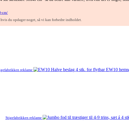
0-cm/
, hvis du opdager noget, så vi kan forbedre indholdet.
igefabrikken reklame
Stigefabrikken reklame