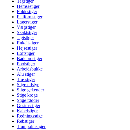
Tagstiger
Hemsestiger
Foldestiger
Platformstiger
Lagerstiger
Vægstiger
Skaktstiger
Jagtstiger
Enkeltstiger
Hejsestiger
Loftstiger
Badebrostiger
Poolstiger
Arbejdsbukke
Alu stiger
Træ stiger
Stige udstyr
Stige gelænder
Stige kroge
Stige fødder
Gesimsstiger
Kabelstiger
Redningsstige
Rebstiger
Trampolinstiger