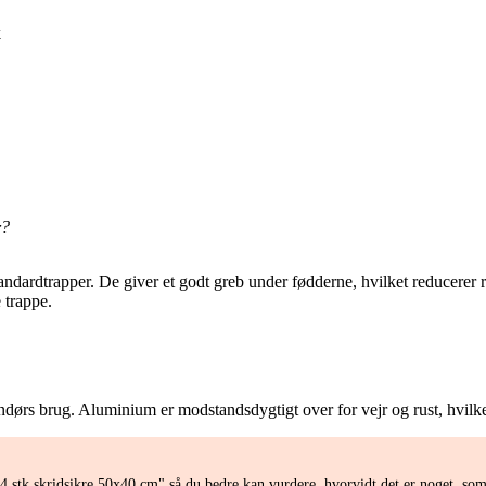
k
r?
tandardtrapper. De giver et godt greb under fødderne, hvilket reducerer r
 trappe.
ørs brug. Aluminium er modstandsdygtigt over for vejr og rust, hvilket
4 stk skridsikre 50x40 cm" så du bedre kan vurdere, hvorvidt det er noget, so