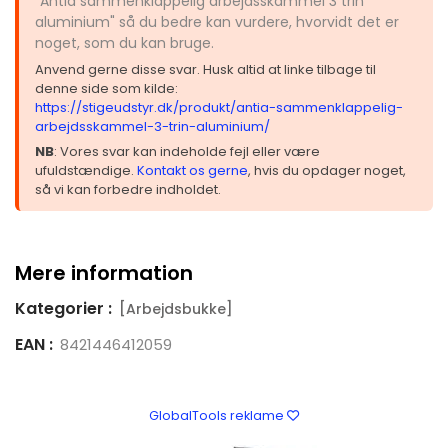
"Antia sammenklappelig arbejdsskammel 3 trin
aluminium" så du bedre kan vurdere, hvorvidt det er
noget, som du kan bruge.
Anvend gerne disse svar. Husk altid at linke tilbage til
denne side som kilde:
https://stigeudstyr.dk/produkt/antia-sammenklappelig-
arbejdsskammel-3-trin-aluminium/
NB
: Vores svar kan indeholde fejl eller være
ufuldstændige.
Kontakt os gerne
, hvis du opdager noget,
så vi kan forbedre indholdet.
Mere information
Kategorier :
[Arbejdsbukke]
EAN :
8421446412059
GlobalTools reklame