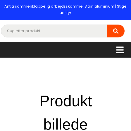
Antia sammenklappelig arbejdsskammel 3 trin aluminium | Stige
udstyr