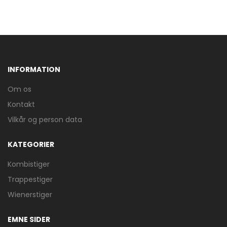
INFORMATION
Om os
Kontakt
Vilkår og person data
KATEGORIER
Kombistiger
Trappestiger
Wienerstiger
EMNE SIDER