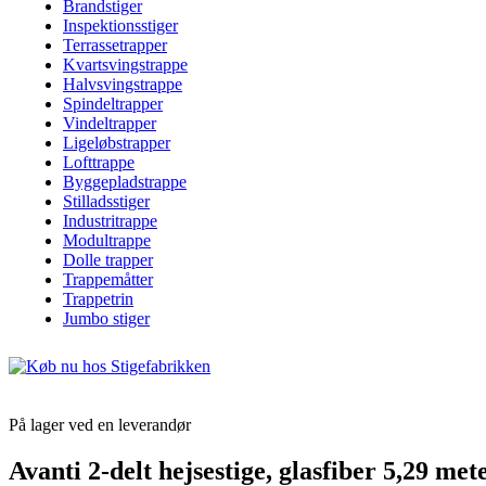
Brandstiger
Inspektionsstiger
Terrassetrapper
Kvartsvingstrappe
Halvsvingstrappe
Spindeltrapper
Vindeltrapper
Ligeløbstrapper
Lofttrappe
Byggepladstrappe
Stilladsstiger
Industritrappe
Modultrappe
Dolle trapper
Trappemåtter
Trappetrin
Jumbo stiger
På lager ved en leverandør
Avanti 2-delt hejsestige, glasfiber 5,29 met