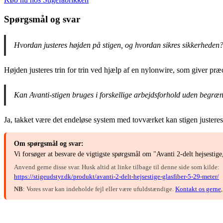
Spørgsmål og svar
Hvordan justeres højden på stigen, og hvordan sikres sikkerheden
Højden justeres trin for trin ved hjælp af en nylonwire, som giver præ
Kan Avanti-stigen bruges i forskellige arbejdsforhold uden begræ
Ja, takket være det endeløse system med tovværket kan stigen justeres 
Om spørgsmål og svar:
Vi forsøger at besvare de vigtigste spørgsmål om "Avanti 2-delt hejsestige
Anvend gerne disse svar. Husk altid at linke tilbage til denne side som kilde:
https://stigeudstyr.dk/produkt/avanti-2-delt-hejsestige-glasfiber-5-29-meter/
NB
: Vores svar kan indeholde fejl eller være ufuldstændige.
Kontakt os gerne