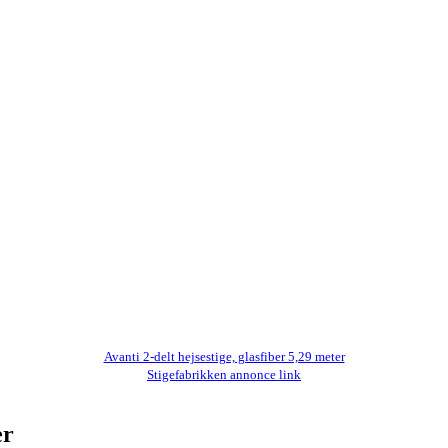
Avanti 2-delt hejsestige, glasfiber 5,29 meter
Stigefabrikken annonce link
er