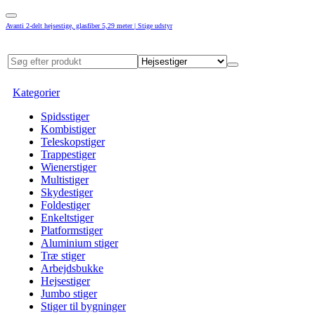
Avanti 2-delt hejsestige, glasfiber 5,29 meter | Stige udstyr
Kategorier
Spidsstiger
Kombistiger
Teleskopstiger
Trappestiger
Wienerstiger
Multistiger
Skydestiger
Foldestiger
Enkeltstiger
Platformstiger
Aluminium stiger
Træ stiger
Arbejdsbukke
Hejsestiger
Jumbo stiger
Stiger til bygninger