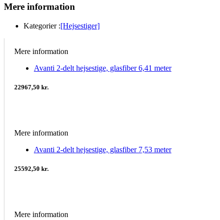
Mere information
Kategorier :
[Hejsestiger]
Mere information
Avanti 2-delt hejsestige, glasfiber 6,41 meter
22967,50 kr.
Mere information
Avanti 2-delt hejsestige, glasfiber 7,53 meter
25592,50 kr.
Mere information