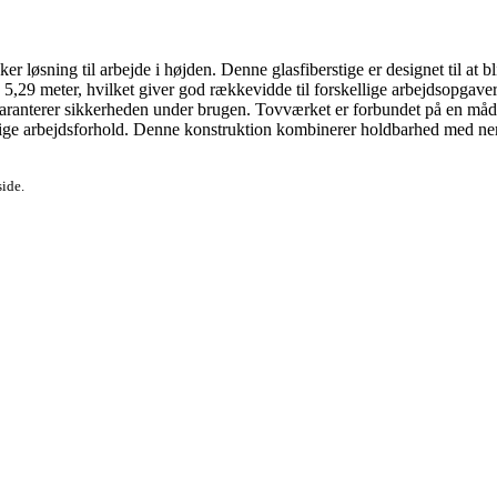
kker løsning til arbejde i højden. Denne glasfiberstige er designet til at 
 5,29 meter, hvilket giver god rækkevidde til forskellige arbejdsopgaver
garanterer sikkerheden under brugen. Tovværket er forbundet på en måde,
ige arbejdsforhold. Denne konstruktion kombinerer holdbarhed med nem 
side.