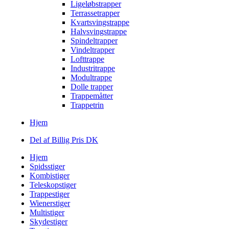
Ligeløbstrapper
Terrassetrapper
Kvartsvingstrappe
Halvsvingstrappe
Spindeltrapper
Vindeltrapper
Lofttrappe
Industritrappe
Modultrappe
Dolle trapper
Trappemåtter
Trappetrin
Hjem
Del af Billig Pris DK
Hjem
Spidsstiger
Kombistiger
Teleskopstiger
Trappestiger
Wienerstiger
Multistiger
Skydestiger