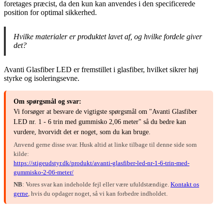
foretages præcist, da den kun kan anvendes i den specificerede
position for optimal sikkerhed.
Hvilke materialer er produktet lavet af, og hvilke fordele giver
det?
Avanti Glasfiber LED er fremstillet i glasfiber, hvilket sikrer høj
styrke og isoleringsevne.
Om spørgsmål og svar:
Vi forsøger at besvare de vigtigste spørgsmål om "Avanti Glasfiber
LED nr. 1 - 6 trin med gummisko 2,06 meter" så du bedre kan
vurdere, hvorvidt det er noget, som du kan bruge.
Anvend gerne disse svar. Husk altid at linke tilbage til denne side som
kilde:
https://stigeudstyr.dk/produkt/avanti-glasfiber-led-nr-1-6-trin-med-
gummisko-2-06-meter/
NB
: Vores svar kan indeholde fejl eller være ufuldstændige.
Kontakt os
gerne
, hvis du opdager noget, så vi kan forbedre indholdet.