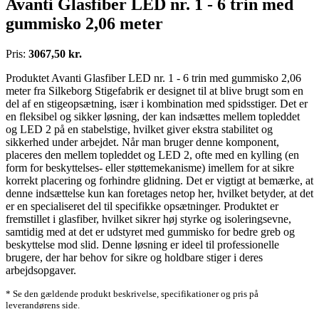
Avanti Glasfiber LED nr. 1 - 6 trin med
gummisko 2,06 meter
Pris:
3067,50 kr.
Produktet Avanti Glasfiber LED nr. 1 - 6 trin med gummisko 2,06
meter fra Silkeborg Stigefabrik er designet til at blive brugt som en
del af en stigeopsætning, især i kombination med spidsstiger. Det er
en fleksibel og sikker løsning, der kan indsættes mellem topleddet
og LED 2 på en stabelstige, hvilket giver ekstra stabilitet og
sikkerhed under arbejdet. Når man bruger denne komponent,
placeres den mellem topleddet og LED 2, ofte med en kylling (en
form for beskyttelses- eller støttemekanisme) imellem for at sikre
korrekt placering og forhindre glidning. Det er vigtigt at bemærke, at
denne indsættelse kun kan foretages netop her, hvilket betyder, at det
er en specialiseret del til specifikke opsætninger. Produktet er
fremstillet i glasfiber, hvilket sikrer høj styrke og isoleringsevne,
samtidig med at det er udstyret med gummisko for bedre greb og
beskyttelse mod slid. Denne løsning er ideel til professionelle
brugere, der har behov for sikre og holdbare stiger i deres
arbejdsopgaver.
* Se den gældende produkt beskrivelse, specifikationer og pris på
leverandørens side.