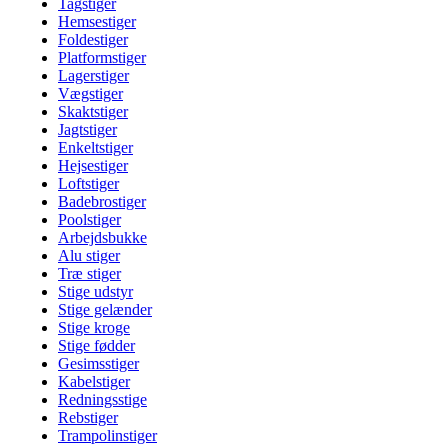
Tagstiger
Hemsestiger
Foldestiger
Platformstiger
Lagerstiger
Vægstiger
Skaktstiger
Jagtstiger
Enkeltstiger
Hejsestiger
Loftstiger
Badebrostiger
Poolstiger
Arbejdsbukke
Alu stiger
Træ stiger
Stige udstyr
Stige gelænder
Stige kroge
Stige fødder
Gesimsstiger
Kabelstiger
Redningsstige
Rebstiger
Trampolinstiger