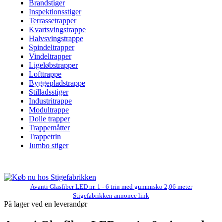
Brandstiger
Inspektionsstiger
Terrassetrapper
Kvartsvingstrappe
Halvsvingstrappe
Spindeltrapper
Vindeltrapper
Ligeløbstrapper
Lofttrappe
Byggepladstrappe
Stilladsstiger
Industritrappe
Modultrappe
Dolle trapper
Trappemåtter
Trappetrin
Jumbo stiger
Avanti Glasfiber LED nr. 1 - 6 trin med gummisko 2,06 meter
Stigefabrikken annonce link
På lager ved en leverandør