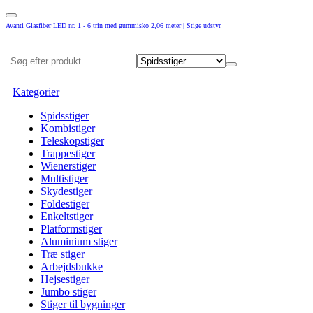
Avanti Glasfiber LED nr. 1 - 6 trin med gummisko 2,06 meter | Stige udstyr
Kategorier
Spidsstiger
Kombistiger
Teleskopstiger
Trappestiger
Wienerstiger
Multistiger
Skydestiger
Foldestiger
Enkeltstiger
Platformstiger
Aluminium stiger
Træ stiger
Arbejdsbukke
Hejsestiger
Jumbo stiger
Stiger til bygninger