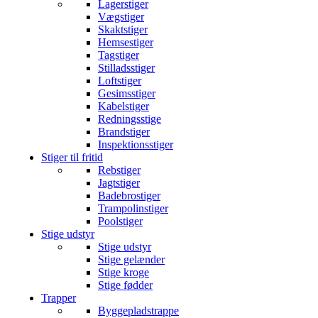
Lagerstiger
Vægstiger
Skaktstiger
Hemsestiger
Tagstiger
Stilladsstiger
Loftstiger
Gesimsstiger
Kabelstiger
Redningsstige
Brandstiger
Inspektionsstiger
Stiger til fritid
Rebstiger
Jagtstiger
Badebrostiger
Trampolinstiger
Poolstiger
Stige udstyr
Stige udstyr
Stige gelænder
Stige kroge
Stige fødder
Trapper
Byggepladstrappe