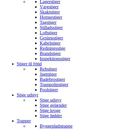
Lagerstiger
Vægstiger
Skaktstiger
Hemsestiger
Tagstiger
Stilladsstiger
Loftstiger
Gesimsstiger
Kabelstiger
Redningsstige
Brandstiger
Inspektionsstiger
Stiger til fritid
Rebstiger
Jagtstiger
Badebrostiger
Trampolinstiger
Poolstiger
Stige udstyr
Stige udstyr
Stige gelænder
Stige kroge
Stige fødder
Trapper
Byggepladstrappe