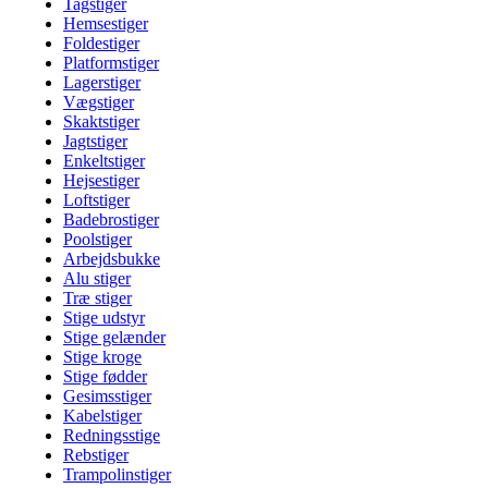
Tagstiger
Hemsestiger
Foldestiger
Platformstiger
Lagerstiger
Vægstiger
Skaktstiger
Jagtstiger
Enkeltstiger
Hejsestiger
Loftstiger
Badebrostiger
Poolstiger
Arbejdsbukke
Alu stiger
Træ stiger
Stige udstyr
Stige gelænder
Stige kroge
Stige fødder
Gesimsstiger
Kabelstiger
Redningsstige
Rebstiger
Trampolinstiger