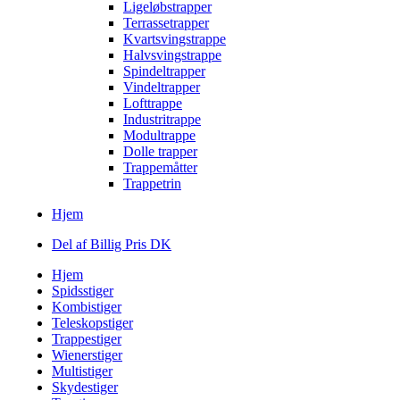
Ligeløbstrapper
Terrassetrapper
Kvartsvingstrappe
Halvsvingstrappe
Spindeltrapper
Vindeltrapper
Lofttrappe
Industritrappe
Modultrappe
Dolle trapper
Trappemåtter
Trappetrin
Hjem
Del af Billig Pris DK
Hjem
Spidsstiger
Kombistiger
Teleskopstiger
Trappestiger
Wienerstiger
Multistiger
Skydestiger