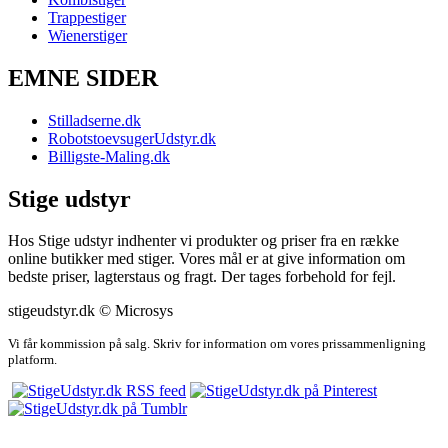
Trappestiger
Wienerstiger
EMNE SIDER
Stilladserne.dk
RobotstoevsugerUdstyr.dk
Billigste-Maling.dk
Stige udstyr
Hos Stige udstyr indhenter vi produkter og priser fra en række
online butikker med stiger. Vores mål er at give information om
bedste priser, lagterstaus og fragt. Der tages forbehold for fejl.
stigeudstyr.dk © Microsys
Vi får kommission på salg. Skriv for information om vores prissammenligning
platform.