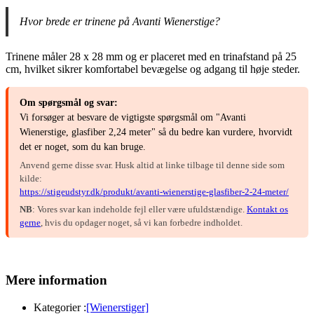
Hvor brede er trinene på Avanti Wienerstige?
Trinene måler 28 x 28 mm og er placeret med en trinafstand på 25
cm, hvilket sikrer komfortabel bevægelse og adgang til høje steder.
Om spørgsmål og svar:
Vi forsøger at besvare de vigtigste spørgsmål om "Avanti
Wienerstige, glasfiber 2,24 meter" så du bedre kan vurdere, hvorvidt
det er noget, som du kan bruge.
Anvend gerne disse svar. Husk altid at linke tilbage til denne side som
kilde:
https://stigeudstyr.dk/produkt/avanti-wienerstige-glasfiber-2-24-meter/
NB
: Vores svar kan indeholde fejl eller være ufuldstændige.
Kontakt os
gerne
, hvis du opdager noget, så vi kan forbedre indholdet.
Mere information
Kategorier :
[Wienerstiger]