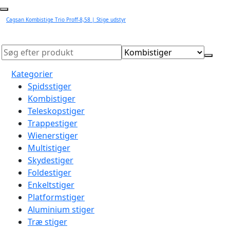
Cagsan Kombistige Trio Proff-8,58 | Stige udstyr
Kategorier
Spidsstiger
Kombistiger
Teleskopstiger
Trappestiger
Wienerstiger
Multistiger
Skydestiger
Foldestiger
Enkeltstiger
Platformstiger
Aluminium stiger
Træ stiger