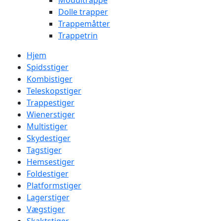
Modultrappe
Dolle trapper
Trappemåtter
Trappetrin
Hjem
Spidsstiger
Kombistiger
Teleskopstiger
Trappestiger
Wienerstiger
Multistiger
Skydestiger
Tagstiger
Hemsestiger
Foldestiger
Platformstiger
Lagerstiger
Vægstiger