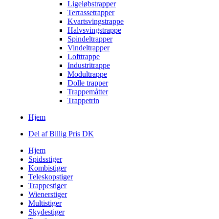
Ligeløbstrapper
Terrassetrapper
Kvartsvingstrappe
Halvsvingstrappe
Spindeltrapper
Vindeltrapper
Lofttrappe
Industritrappe
Modultrappe
Dolle trapper
Trappemåtter
Trappetrin
Hjem
Del af Billig Pris DK
Hjem
Spidsstiger
Kombistiger
Teleskopstiger
Trappestiger
Wienerstiger
Multistiger
Skydestiger