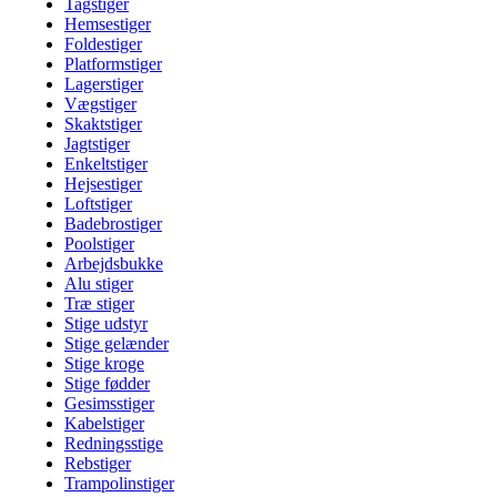
Tagstiger
Hemsestiger
Foldestiger
Platformstiger
Lagerstiger
Vægstiger
Skaktstiger
Jagtstiger
Enkeltstiger
Hejsestiger
Loftstiger
Badebrostiger
Poolstiger
Arbejdsbukke
Alu stiger
Træ stiger
Stige udstyr
Stige gelænder
Stige kroge
Stige fødder
Gesimsstiger
Kabelstiger
Redningsstige
Rebstiger
Trampolinstiger