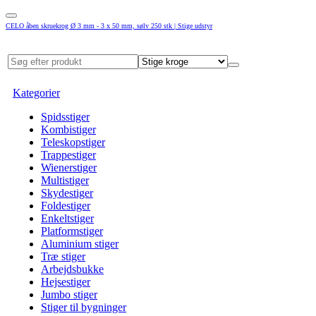
CELO åben skruekrog Ø 3 mm - 3 x 50 mm, sølv 250 stk | Stige udstyr
Kategorier
Spidsstiger
Kombistiger
Teleskopstiger
Trappestiger
Wienerstiger
Multistiger
Skydestiger
Foldestiger
Enkeltstiger
Platformstiger
Aluminium stiger
Træ stiger
Arbejdsbukke
Hejsestiger
Jumbo stiger
Stiger til bygninger