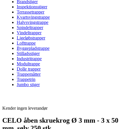
Brandstiger
Inspektionsstiger
Terrassetrapper
Kvartsvingstrappe
Halvsvingstrappe
Spindeltrapper
Vindeltrapper
Ligeløbstrapper
Lofttrappe
Byggepladstrappe
Stilladsstiger
Industritrappe
Modultrappe
Dolle trapper
Trappemåtter
Trappetrin
Jumbo stiger
Kender ingen leverandør
CELO åben skruekrog Ø 3 mm - 3 x 50
mm, sølv 250 stk