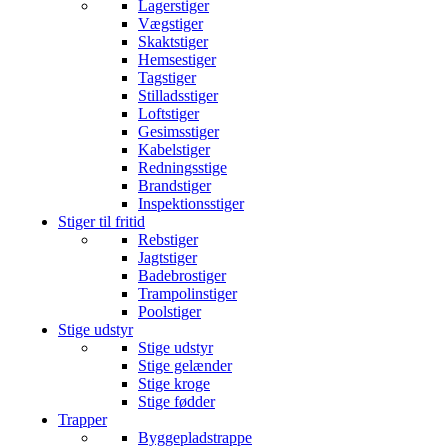
Lagerstiger
Vægstiger
Skaktstiger
Hemsestiger
Tagstiger
Stilladsstiger
Loftstiger
Gesimsstiger
Kabelstiger
Redningsstige
Brandstiger
Inspektionsstiger
Stiger til fritid
Rebstiger
Jagtstiger
Badebrostiger
Trampolinstiger
Poolstiger
Stige udstyr
Stige udstyr
Stige gelænder
Stige kroge
Stige fødder
Trapper
Byggepladstrappe