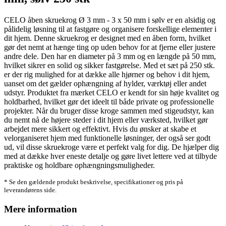
CELO åben skruekrog Ø 3 mm - 3 x 50 mm i sølv er en alsidig og
pålidelig løsning til at fastgøre og organisere forskellige elementer i
dit hjem. Denne skruekrog er designet med en åben form, hvilket
gør det nemt at hænge ting op uden behov for at fjerne eller justere
andre dele. Den har en diameter på 3 mm og en længde på 50 mm,
hvilket sikrer en solid og sikker fastgørelse. Med et sæt på 250 stk.
er der rig mulighed for at dække alle hjørner og behov i dit hjem,
uanset om det gælder ophængning af hylder, værktøj eller andet
udstyr. Produktet fra mærket CELO er kendt for sin høje kvalitet og
holdbarhed, hvilket gør det ideelt til både private og professionelle
projekter. Når du bruger disse kroge sammen med stigeudstyr, kan
du nemt nå de højere steder i dit hjem eller værksted, hvilket gør
arbejdet mere sikkert og effektivt. Hvis du ønsker at skabe et
velorganiseret hjem med funktionelle løsninger, der også ser godt
ud, vil disse skruekroge være et perfekt valg for dig. De hjælper dig
med at dække hver eneste detalje og gøre livet lettere ved at tilbyde
praktiske og holdbare ophængningsmuligheder.
* Se den gældende produkt beskrivelse, specifikationer og pris på
leverandørens side.
Mere information