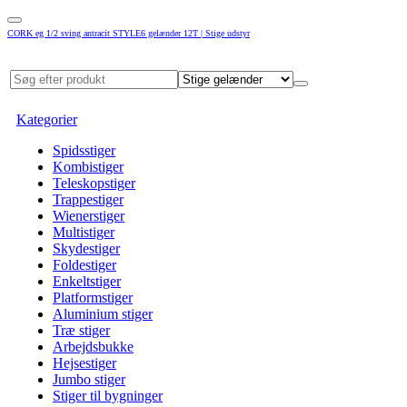
CORK eg 1/2 sving antracit STYLE6 gelænder 12T | Stige udstyr
Kategorier
Spidsstiger
Kombistiger
Teleskopstiger
Trappestiger
Wienerstiger
Multistiger
Skydestiger
Foldestiger
Enkeltstiger
Platformstiger
Aluminium stiger
Træ stiger
Arbejdsbukke
Hejsestiger
Jumbo stiger
Stiger til bygninger