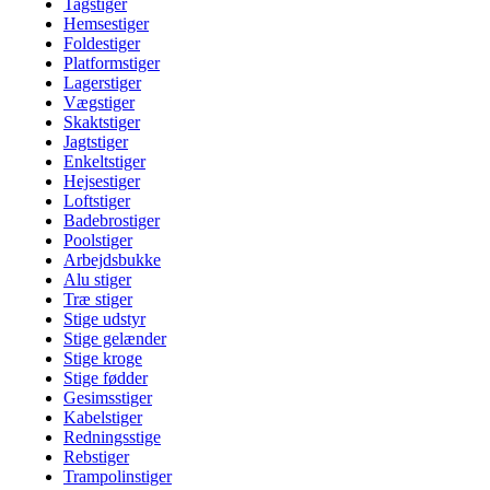
Tagstiger
Hemsestiger
Foldestiger
Platformstiger
Lagerstiger
Vægstiger
Skaktstiger
Jagtstiger
Enkeltstiger
Hejsestiger
Loftstiger
Badebrostiger
Poolstiger
Arbejdsbukke
Alu stiger
Træ stiger
Stige udstyr
Stige gelænder
Stige kroge
Stige fødder
Gesimsstiger
Kabelstiger
Redningsstige
Rebstiger
Trampolinstiger