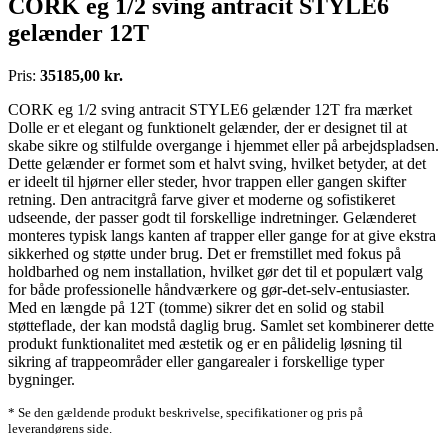
CORK eg 1/2 sving antracit STYLE6
gelænder 12T
Pris:
35185,00 kr.
CORK eg 1/2 sving antracit STYLE6 gelænder 12T fra mærket
Dolle er et elegant og funktionelt gelænder, der er designet til at
skabe sikre og stilfulde overgange i hjemmet eller på arbejdspladsen.
Dette gelænder er formet som et halvt sving, hvilket betyder, at det
er ideelt til hjørner eller steder, hvor trappen eller gangen skifter
retning. Den antracitgrå farve giver et moderne og sofistikeret
udseende, der passer godt til forskellige indretninger. Gelænderet
monteres typisk langs kanten af trapper eller gange for at give ekstra
sikkerhed og støtte under brug. Det er fremstillet med fokus på
holdbarhed og nem installation, hvilket gør det til et populært valg
for både professionelle håndværkere og gør-det-selv-entusiaster.
Med en længde på 12T (tomme) sikrer det en solid og stabil
støtteflade, der kan modstå daglig brug. Samlet set kombinerer dette
produkt funktionalitet med æstetik og er en pålidelig løsning til
sikring af trappeområder eller gangarealer i forskellige typer
bygninger.
* Se den gældende produkt beskrivelse, specifikationer og pris på
leverandørens side.