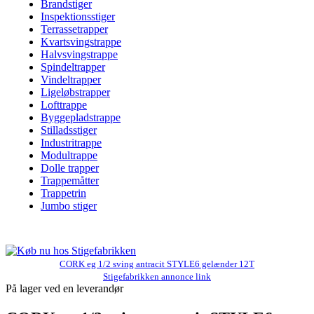
Brandstiger
Inspektionsstiger
Terrassetrapper
Kvartsvingstrappe
Halvsvingstrappe
Spindeltrapper
Vindeltrapper
Ligeløbstrapper
Lofttrappe
Byggepladstrappe
Stilladsstiger
Industritrappe
Modultrappe
Dolle trapper
Trappemåtter
Trappetrin
Jumbo stiger
CORK eg 1/2 sving antracit STYLE6 gelænder 12T
Stigefabrikken annonce link
På lager ved en leverandør