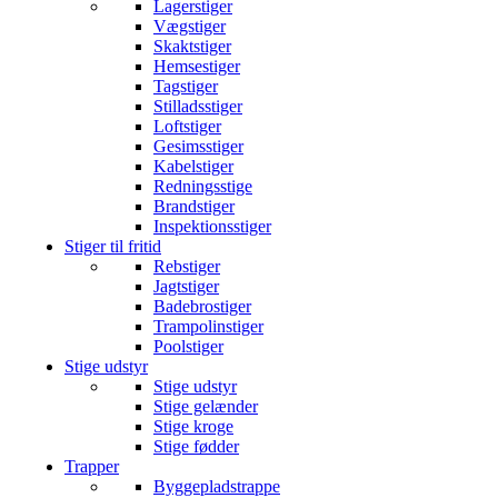
Lagerstiger
Vægstiger
Skaktstiger
Hemsestiger
Tagstiger
Stilladsstiger
Loftstiger
Gesimsstiger
Kabelstiger
Redningsstige
Brandstiger
Inspektionsstiger
Stiger til fritid
Rebstiger
Jagtstiger
Badebrostiger
Trampolinstiger
Poolstiger
Stige udstyr
Stige udstyr
Stige gelænder
Stige kroge
Stige fødder
Trapper
Byggepladstrappe