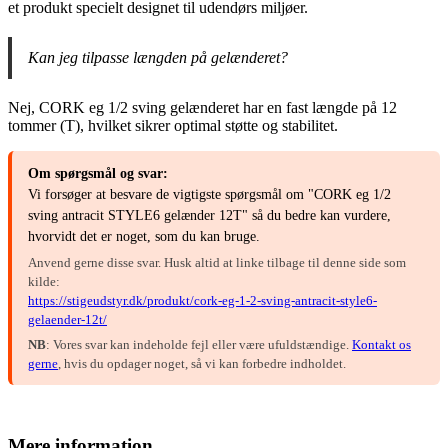
et produkt specielt designet til udendørs miljøer.
Kan jeg tilpasse længden på gelænderet?
Nej, CORK eg 1/2 sving gelænderet har en fast længde på 12
tommer (T), hvilket sikrer optimal støtte og stabilitet.
Om spørgsmål og svar:
Vi forsøger at besvare de vigtigste spørgsmål om "CORK eg 1/2
sving antracit STYLE6 gelænder 12T" så du bedre kan vurdere,
hvorvidt det er noget, som du kan bruge.
Anvend gerne disse svar. Husk altid at linke tilbage til denne side som
kilde:
https://stigeudstyr.dk/produkt/cork-eg-1-2-sving-antracit-style6-
gelaender-12t/
NB
: Vores svar kan indeholde fejl eller være ufuldstændige.
Kontakt os
gerne
, hvis du opdager noget, så vi kan forbedre indholdet.
Mere information