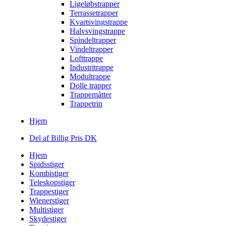
Ligeløbstrapper
Terrassetrapper
Kvartsvingstrappe
Halvsvingstrappe
Spindeltrapper
Vindeltrapper
Lofttrappe
Industritrappe
Modultrappe
Dolle trapper
Trappemåtter
Trappetrin
Hjem
Del af Billig Pris DK
Hjem
Spidsstiger
Kombistiger
Teleskopstiger
Trappestiger
Wienerstiger
Multistiger
Skydestiger