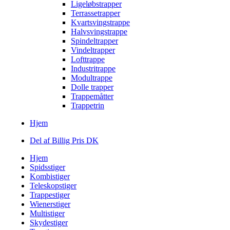
Ligeløbstrapper
Terrassetrapper
Kvartsvingstrappe
Halvsvingstrappe
Spindeltrapper
Vindeltrapper
Lofttrappe
Industritrappe
Modultrappe
Dolle trapper
Trappemåtter
Trappetrin
Hjem
Del af Billig Pris DK
Hjem
Spidsstiger
Kombistiger
Teleskopstiger
Trappestiger
Wienerstiger
Multistiger
Skydestiger