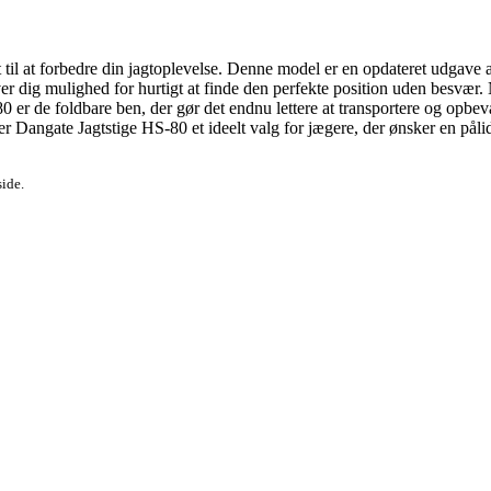
t til at forbedre din jagtoplevelse. Denne model er en opdateret udgave
er dig mulighed for hurtigt at finde den perfekte position uden besvær. N
0 er de foldbare ben, der gør det endnu lettere at transportere og opbevar
 er Dangate Jagtstige HS-80 et ideelt valg for jægere, der ønsker en påli
side.