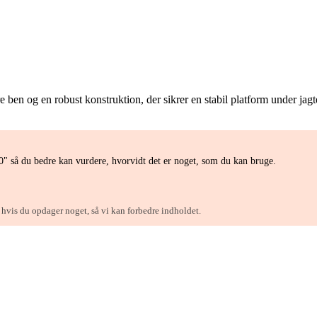
e ben og en robust konstruktion, der sikrer en stabil platform under jagt
0" så du bedre kan vurdere, hvorvidt det er noget, som du kan bruge.
, hvis du opdager noget, så vi kan forbedre indholdet.