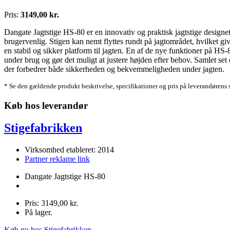
Pris:
3149,00 kr.
Dangate Jagtstige HS-80 er en innovativ og praktisk jagtstige designe
brugervenlig. Stigen kan nemt flyttes rundt på jagtområdet, hvilket giv
en stabil og sikker platform til jagten. En af de nye funktioner på HS-8
under brug og gør det muligt at justere højden efter behov. Samlet set
der forbedrer både sikkerheden og bekvemmeligheden under jagten.
* Se den gældende produkt beskrivelse, specifikationer og pris på leverandørens 
Køb hos leverandør
Stigefabrikken
Virksomhed etableret: 2014
Partner reklame link
Dangate Jagtstige HS-80
Pris: 3149,00 kr.
På lager.
Køb nu hos Stigefabrikken