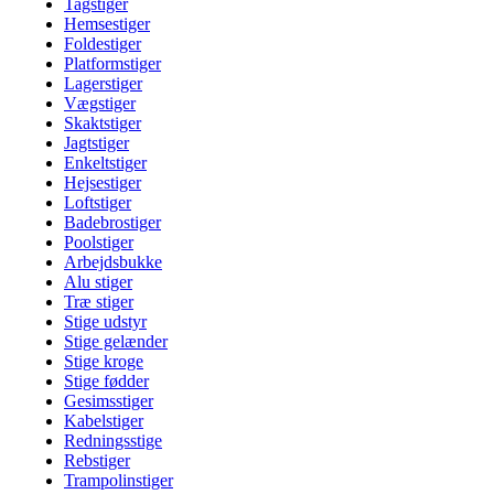
Tagstiger
Hemsestiger
Foldestiger
Platformstiger
Lagerstiger
Vægstiger
Skaktstiger
Jagtstiger
Enkeltstiger
Hejsestiger
Loftstiger
Badebrostiger
Poolstiger
Arbejdsbukke
Alu stiger
Træ stiger
Stige udstyr
Stige gelænder
Stige kroge
Stige fødder
Gesimsstiger
Kabelstiger
Redningsstige
Rebstiger
Trampolinstiger