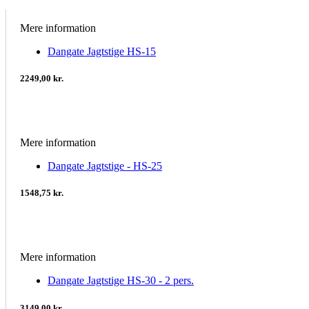
Mere information
Dangate Jagtstige HS-15
2249,00 kr.
Mere information
Dangate Jagtstige - HS-25
1548,75 kr.
Mere information
Dangate Jagtstige HS-30 - 2 pers.
3149,00 kr.