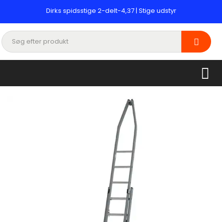
Dirks spidsstige 2-delt-4,37 | Stige udstyr