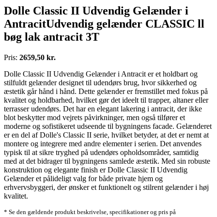
Dolle Classic II Udvendig Gelænder i
AntracitUdvendig gelænder CLASSIC ll
bøg lak antracit 3T
Pris:
2659,50 kr.
Dolle Classic II Udvendig Gelænder i Antracit er et holdbart og
stilfuldt gelænder designet til udendørs brug, hvor sikkerhed og
æstetik går hånd i hånd. Dette gelænder er fremstillet med fokus på
kvalitet og holdbarhed, hvilket gør det ideelt til trapper, altaner eller
terrasser udendørs. Det har en elegant lakering i antracit, der ikke
blot beskytter mod vejrets påvirkninger, men også tilfører et
moderne og sofistikeret udseende til bygningens facade. Gelænderet
er en del af Dolle's Classic II serie, hvilket betyder, at det er nemt at
montere og integrere med andre elementer i serien. Det anvendes
typisk til at sikre tryghed på udendørs opholdsområder, samtidig
med at det bidrager til bygningens samlede æstetik. Med sin robuste
konstruktion og elegante finish er Dolle Classic II Udvendig
Gelænder et pålideligt valg for både private hjem og
erhvervsbyggeri, der ønsker et funktionelt og stilrent gelænder i høj
kvalitet.
* Se den gældende produkt beskrivelse, specifikationer og pris på