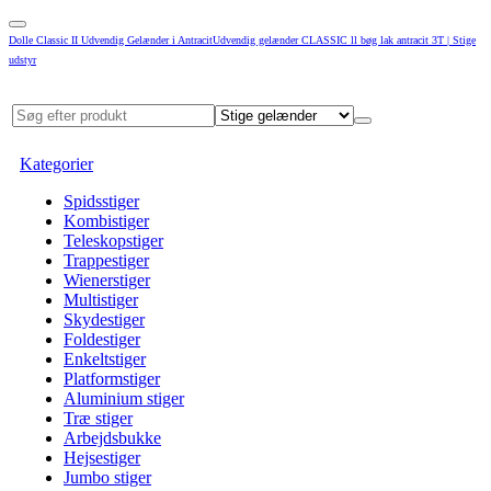
Dolle Classic II Udvendig Gelænder i AntracitUdvendig gelænder CLASSIC ll bøg lak antracit 3T | Stige
udstyr
Kategorier
Spidsstiger
Kombistiger
Teleskopstiger
Trappestiger
Wienerstiger
Multistiger
Skydestiger
Foldestiger
Enkeltstiger
Platformstiger
Aluminium stiger
Træ stiger
Arbejdsbukke
Hejsestiger
Jumbo stiger