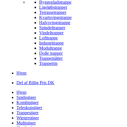
Byggepladstrappe
Ligeløbstrapper
Terrassetrapper
Kvartsvingstrappe
Halvsvingstrappe
Spindeltrapper
Vindeltrapper
Lofttrappe
Industritrappe
Modultrappe
Dolle trapper
Trappemåtter
Trappetrin
Hjem
Del af Billig Pris DK
Hjem
Spidsstiger
Kombistiger
Teleskopstiger
Trappestiger
Wienerstiger
Multistiger