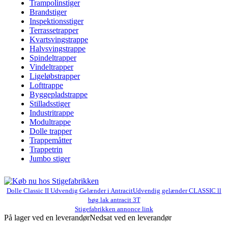
Trampolinstiger
Brandstiger
Inspektionsstiger
Terrassetrapper
Kvartsvingstrappe
Halvsvingstrappe
Spindeltrapper
Vindeltrapper
Ligeløbstrapper
Lofttrappe
Byggepladstrappe
Stilladsstiger
Industritrappe
Modultrappe
Dolle trapper
Trappemåtter
Trappetrin
Jumbo stiger
Dolle Classic II Udvendig Gelænder i AntracitUdvendig gelænder CLASSIC ll
bøg lak antracit 3T
Stigefabrikken annonce link
På lager ved en leverandør
Nedsat ved en leverandør