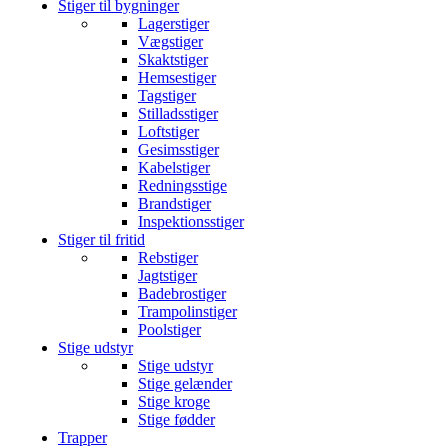
Stiger til bygninger
Lagerstiger
Vægstiger
Skaktstiger
Hemsestiger
Tagstiger
Stilladsstiger
Loftstiger
Gesimsstiger
Kabelstiger
Redningsstige
Brandstiger
Inspektionsstiger
Stiger til fritid
Rebstiger
Jagtstiger
Badebrostiger
Trampolinstiger
Poolstiger
Stige udstyr
Stige udstyr
Stige gelænder
Stige kroge
Stige fødder
Trapper