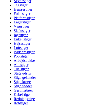
Skydestiger
Tagstiger
Hemsestiger
Foldestiger
Platformstiger
Lagerstiger
Vægstiger
Skaktstiger
Jagtstiger
Enkeltstiger
Hejsestiger
Loftstiger
Badebrostiger
Poolstiger
Arbejdsbukke
Alu stiger
Træ stiger
Stige udstyr
Stige gelænder
Stige kroge
Stige fødder
Gesimsstiger
Kabelstiger
Redningsstige
Rebstiger