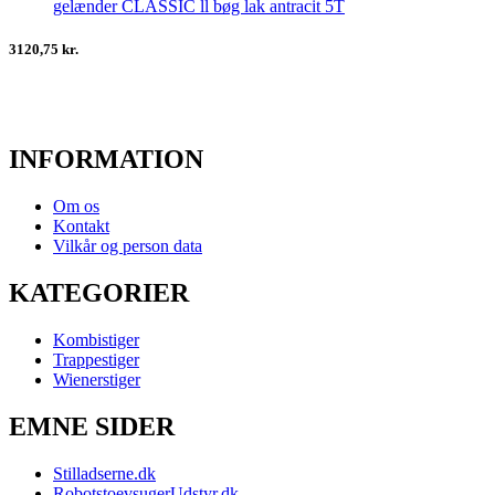
gelænder CLASSIC ll bøg lak antracit 5T
3120,75 kr.
INFORMATION
Om os
Kontakt
Vilkår og person data
KATEGORIER
Kombistiger
Trappestiger
Wienerstiger
EMNE SIDER
Stilladserne.dk
RobotstoevsugerUdstyr.dk