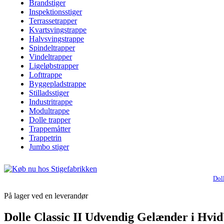
Brandstiger
Inspektionsstiger
Terrassetrapper
Kvartsvingstrappe
Halvsvingstrappe
Spindeltrapper
Vindeltrapper
Ligeløbstrapper
Lofttrappe
Byggepladstrappe
Stilladsstiger
Industritrappe
Modultrappe
Dolle trapper
Trappemåtter
Trappetrin
Jumbo stiger
Dol
På lager ved en leverandør
Dolle Classic II Udvendig Gelænder i Hvi