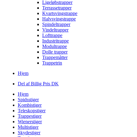
Ligeløbstrapper
Terrassetrapper
Kvartsvingstrappe
Halvsvingstrappe
Spindeltrapper
Vindeltrapper
Lofttrappe
Industritrappe
Modultrappe
Dolle trapper
Trappemåtter
Trappetrin
Hjem
Del af Billig Pris DK
Hjem
Spidsstiger
Kombistiger
Teleskopstiger
Trappestiger
Wienerstiger
Multistiger
Skydestiger