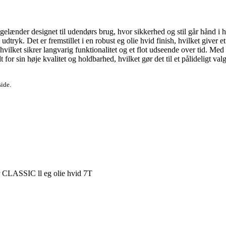
lænder designet til udendørs brug, hvor sikkerhed og stil går hånd i hånd.
dtryk. Det er fremstillet i en robust eg olie hvid finish, hvilket giver e
 hvilket sikrer langvarig funktionalitet og et flot udseende over tid. Me
or sin høje kvalitet og holdbarhed, hvilket gør det til et pålideligt val
side.
 CLASSIC ll eg olie hvid 7T