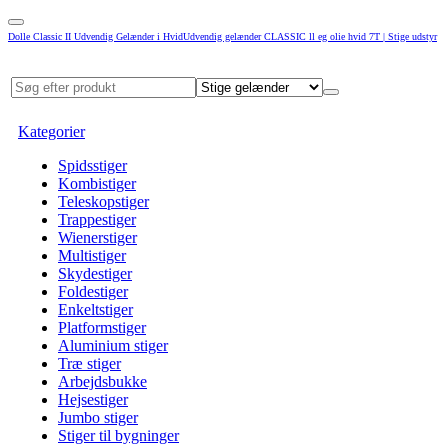
Dolle Classic II Udvendig Gelænder i HvidUdvendig gelænder CLASSIC ll eg olie hvid 7T | Stige udstyr
Kategorier
Spidsstiger
Kombistiger
Teleskopstiger
Trappestiger
Wienerstiger
Multistiger
Skydestiger
Foldestiger
Enkeltstiger
Platformstiger
Aluminium stiger
Træ stiger
Arbejdsbukke
Hejsestiger
Jumbo stiger
Stiger til bygninger