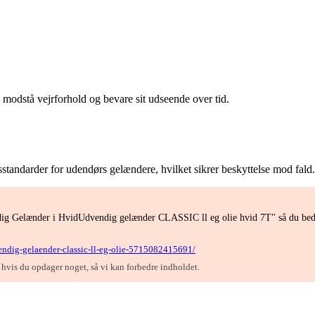
an modstå vejrforhold og bevare sit udseende over tid.
tandarder for udendørs gelændere, hvilket sikrer beskyttelse mod fald.
ndig Gelænder i HvidUdvendig gelænder CLASSIC ll eg olie hvid 7T" så du bedr
vendig-gelaender-classic-ll-eg-olie-5715082415691/
, hvis du opdager noget, så vi kan forbedre indholdet.