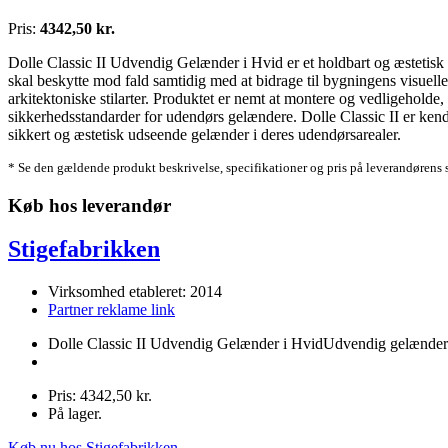
Pris:
4342,50 kr.
Dolle Classic II Udvendig Gelænder i Hvid er et holdbart og æstetisk ge
skal beskytte mod fald samtidig med at bidrage til bygningens visuelle u
arkitektoniske stilarter. Produktet er nemt at montere og vedligeholde,
sikkerhedsstandarder for udendørs gelændere. Dolle Classic II er kendt f
sikkert og æstetisk udseende gelænder i deres udendørsarealer.
* Se den gældende produkt beskrivelse, specifikationer og pris på leverandørens 
Køb hos leverandør
Stigefabrikken
Virksomhed etableret: 2014
Partner reklame link
Dolle Classic II Udvendig Gelænder i HvidUdvendig gelænder
Pris: 4342,50 kr.
På lager.
Køb nu hos Stigefabrikken