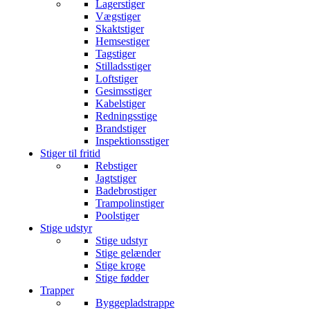
Lagerstiger
Vægstiger
Skaktstiger
Hemsestiger
Tagstiger
Stilladsstiger
Loftstiger
Gesimsstiger
Kabelstiger
Redningsstige
Brandstiger
Inspektionsstiger
Stiger til fritid
Rebstiger
Jagtstiger
Badebrostiger
Trampolinstiger
Poolstiger
Stige udstyr
Stige udstyr
Stige gelænder
Stige kroge
Stige fødder
Trapper
Byggepladstrappe