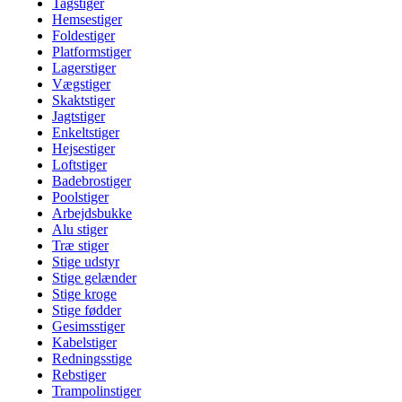
Tagstiger
Hemsestiger
Foldestiger
Platformstiger
Lagerstiger
Vægstiger
Skaktstiger
Jagtstiger
Enkeltstiger
Hejsestiger
Loftstiger
Badebrostiger
Poolstiger
Arbejdsbukke
Alu stiger
Træ stiger
Stige udstyr
Stige gelænder
Stige kroge
Stige fødder
Gesimsstiger
Kabelstiger
Redningsstige
Rebstiger
Trampolinstiger