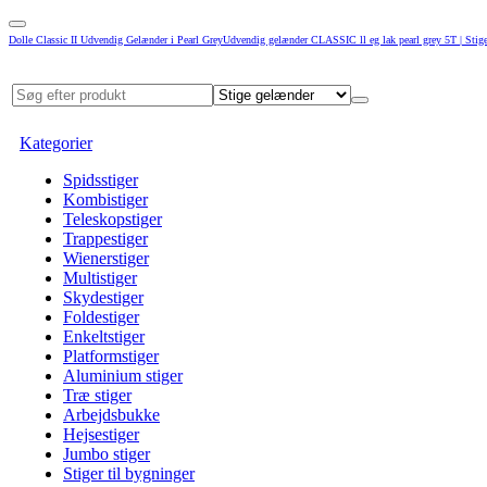
Dolle Classic II Udvendig Gelænder i Pearl GreyUdvendig gelænder CLASSIC ll eg lak pearl grey 5T | Stige
Kategorier
Spidsstiger
Kombistiger
Teleskopstiger
Trappestiger
Wienerstiger
Multistiger
Skydestiger
Foldestiger
Enkeltstiger
Platformstiger
Aluminium stiger
Træ stiger
Arbejdsbukke
Hejsestiger
Jumbo stiger
Stiger til bygninger