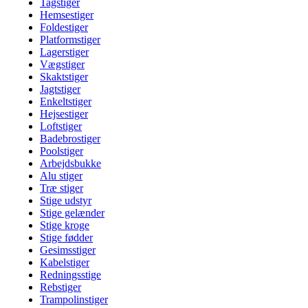
Tagstiger
Hemsestiger
Foldestiger
Platformstiger
Lagerstiger
Vægstiger
Skaktstiger
Jagtstiger
Enkeltstiger
Hejsestiger
Loftstiger
Badebrostiger
Poolstiger
Arbejdsbukke
Alu stiger
Træ stiger
Stige udstyr
Stige gelænder
Stige kroge
Stige fødder
Gesimsstiger
Kabelstiger
Redningsstige
Rebstiger
Trampolinstiger