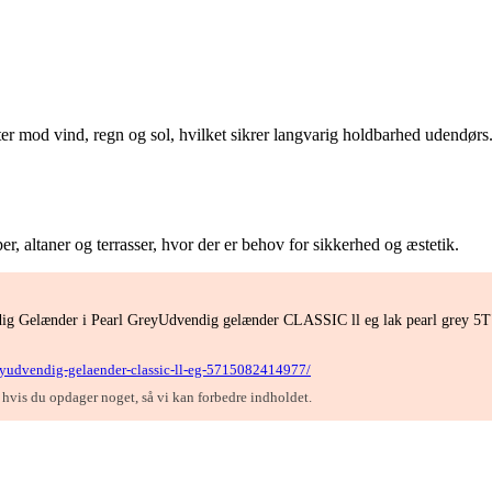
ter mod vind, regn og sol, hvilket sikrer langvarig holdbarhed udendørs
per, altaner og terrasser, hvor der er behov for sikkerhed og æstetik.
ndig Gelænder i Pearl GreyUdvendig gelænder CLASSIC ll eg lak pearl grey 5T"
greyudvendig-gelaender-classic-ll-eg-5715082414977/
, hvis du opdager noget, så vi kan forbedre indholdet.