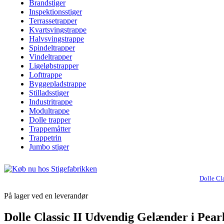
Brandstiger
Inspektionsstiger
Terrassetrapper
Kvartsvingstrappe
Halvsvingstrappe
Spindeltrapper
Vindeltrapper
Ligeløbstrapper
Lofttrappe
Byggepladstrappe
Stilladsstiger
Industritrappe
Modultrappe
Dolle trapper
Trappemåtter
Trappetrin
Jumbo stiger
Dolle Cl
På lager ved en leverandør
Dolle Classic II Udvendig Gelænder i Pea