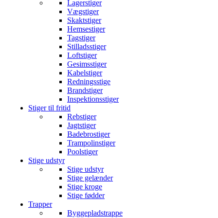
Lagerstiger
Vægstiger
Skaktstiger
Hemsestiger
Tagstiger
Stilladsstiger
Loftstiger
Gesimsstiger
Kabelstiger
Redningsstige
Brandstiger
Inspektionsstiger
Stiger til fritid
Rebstiger
Jagtstiger
Badebrostiger
Trampolinstiger
Poolstiger
Stige udstyr
Stige udstyr
Stige gelænder
Stige kroge
Stige fødder
Trapper
Byggepladstrappe