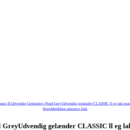
assic II Udvendig Gelænder i Pearl GreyUdvendig gelænder CLASSIC ll eg lak pear
Stigefabrikken annonce link
rl GreyUdvendig gelænder CLASSIC ll eg la