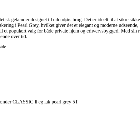
isk gelænder designet til udendørs brug. Det er ideelt til at sikre sikke
n lakering i Pearl Grey, hvilket giver det et elegant og moderne udseende
 til et populært valg for både private hjem og erhvervsbyggeri. Med sin r
eende over tid.
side.
ænder CLASSIC ll eg lak pearl grey 5T