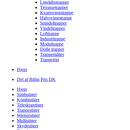
Ligeløbstrapper
Terrassetrapper
Kvartsvingstrappe
Halvsvingstrappe
Spindeltrapper
Vindeltrapper
Lofttrappe
Industritrappe
Modultrappe
Dolle trapper
Trappemåtter
Trappetrin
Hjem
Del af Billig Pris DK
Hjem
Spidsstiger
Kombistiger
Teleskopstiger
Trappestiger
Wienerstiger
Multistiger
Skydestiger