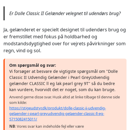
Er Dolle Classic II Gelænder velegnet til udendørs brug?
Ja, gelænderet er specielt designet til udendørs brug og
er fremstillet med fokus på holdbarhed og
modstandsdygtighed over for vejrets påvirkninger som
regn, vind og sol.
Om spørgsmål og svar:
Vi forsøger at besvare de vigtigste spørgsmål om "Dolle
Classic II Udvendig Gelænder i Pearl GreyUdvendig
gelænder CLASSIC ll eg lak pearl grey 9T" så du bedre
kan vurdere, hvorvidt det er noget, som du kan bruge.
Anvend gerne disse svar. Husk altid at linke tilbage til denne side
som kilde:
https://stigeudstyr.dk/produkt/dolle-classic-ii-udvendig-
gelaender-i-pearl-greyudvendig-gelaender-classic-ll-eg-
5715082415011/
NB
: Vores svar kan indeholde fejl eller være