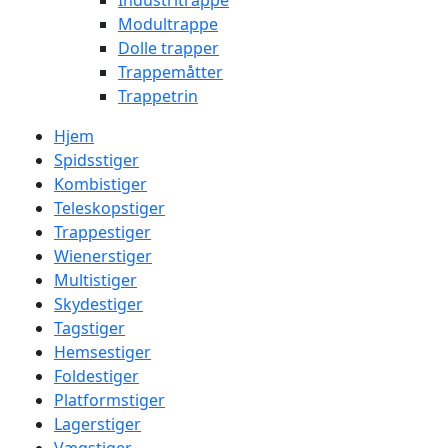
Industritrappe
Modultrappe
Dolle trapper
Trappemåtter
Trappetrin
Hjem
Spidsstiger
Kombistiger
Teleskopstiger
Trappestiger
Wienerstiger
Multistiger
Skydestiger
Tagstiger
Hemsestiger
Foldestiger
Platformstiger
Lagerstiger