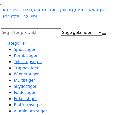
Dolle Classic II Udvendig Gelænder i Pearl GreyUdvendig gelænder CLASSIC ll eg lak
pearl grey 9T | Stige udstyr
Kategorier
Spidsstiger
Kombistiger
Teleskopstiger
Trappestiger
Wienerstiger
Multistiger
Skydestiger
Foldestiger
Enkeltstiger
Platformstiger
Aluminium stiger