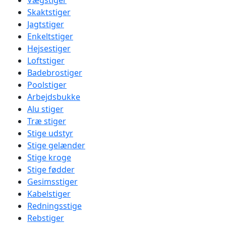
Vægstiger
Skaktstiger
Jagtstiger
Enkeltstiger
Hejsestiger
Loftstiger
Badebrostiger
Poolstiger
Arbejdsbukke
Alu stiger
Træ stiger
Stige udstyr
Stige gelænder
Stige kroge
Stige fødder
Gesimsstiger
Kabelstiger
Redningsstige
Rebstiger