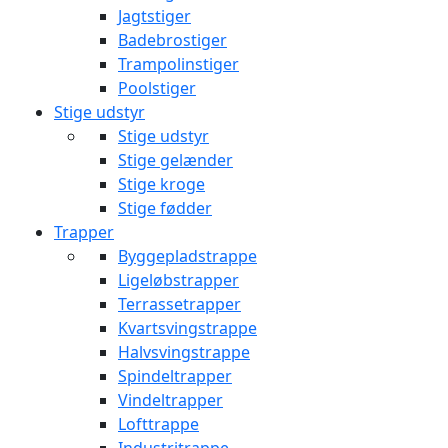
Jagtstiger
Badebrostiger
Trampolinstiger
Poolstiger
Stige udstyr
Stige udstyr
Stige gelænder
Stige kroge
Stige fødder
Trapper
Byggepladstrappe
Ligeløbstrapper
Terrassetrapper
Kvartsvingstrappe
Halvsvingstrappe
Spindeltrapper
Vindeltrapper
Lofttrappe