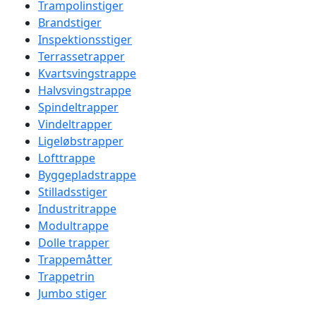
Trampolinstiger
Brandstiger
Inspektionsstiger
Terrassetrapper
Kvartsvingstrappe
Halvsvingstrappe
Spindeltrapper
Vindeltrapper
Ligeløbstrapper
Lofttrappe
Byggepladstrappe
Stilladsstiger
Industritrappe
Modultrappe
Dolle trapper
Trappemåtter
Trappetrin
Jumbo stiger