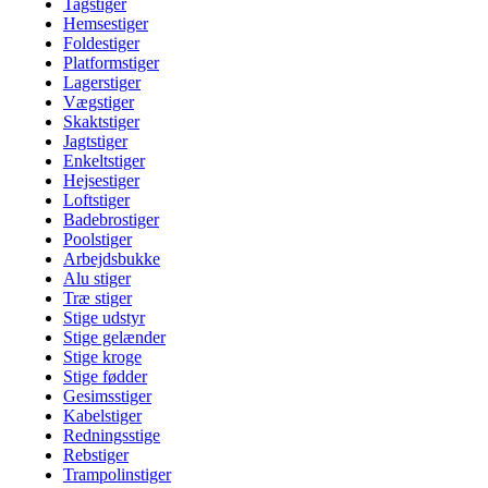
Tagstiger
Hemsestiger
Foldestiger
Platformstiger
Lagerstiger
Vægstiger
Skaktstiger
Jagtstiger
Enkeltstiger
Hejsestiger
Loftstiger
Badebrostiger
Poolstiger
Arbejdsbukke
Alu stiger
Træ stiger
Stige udstyr
Stige gelænder
Stige kroge
Stige fødder
Gesimsstiger
Kabelstiger
Redningsstige
Rebstiger
Trampolinstiger