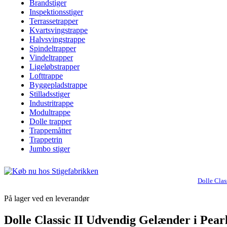
Brandstiger
Inspektionsstiger
Terrassetrapper
Kvartsvingstrappe
Halvsvingstrappe
Spindeltrapper
Vindeltrapper
Ligeløbstrapper
Lofttrappe
Byggepladstrappe
Stilladsstiger
Industritrappe
Modultrappe
Dolle trapper
Trappemåtter
Trappetrin
Jumbo stiger
Dolle Clas
På lager ved en leverandør
Dolle Classic II Udvendig Gelænder i Pear