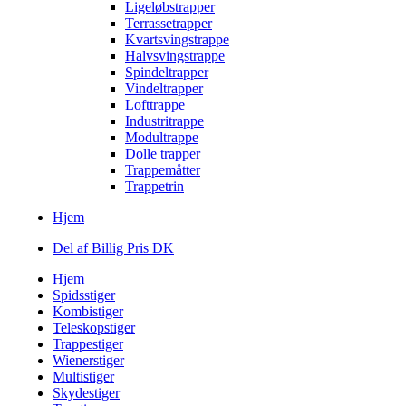
Ligeløbstrapper
Terrassetrapper
Kvartsvingstrappe
Halvsvingstrappe
Spindeltrapper
Vindeltrapper
Lofttrappe
Industritrappe
Modultrappe
Dolle trapper
Trappemåtter
Trappetrin
Hjem
Del af Billig Pris DK
Hjem
Spidsstiger
Kombistiger
Teleskopstiger
Trappestiger
Wienerstiger
Multistiger
Skydestiger