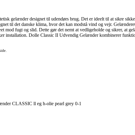
isk gelænder designet til udendørs brug. Det er ideelt til at sikre sikke
legnet til det danske klima, hvor det kan modstå vind og vejr. Gelændere
et mod fugt og slid. Dette gør det nemt at vedligeholde og sikrer, at gel
ker installation. Dolle Classic II Udvendig Gelænder kombinerer funktiona
side.
ænder CLASSIC ll eg h-olie pearl grey 0-1