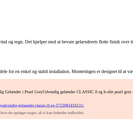
vind og regn. Det hjælper med at bevare gelænderets flotte finish over 
e for en enkel og stabil installation. Monteringen er designet til at væ
ndig Gelænder i Pearl GreyUdvendig gelænder CLASSIC ll eg h-olie pearl grey 0
greyudvendig-gelaender-classic-ll-eg-5715082416131/
, hvis du opdager noget, så vi kan forbedre indholdet.