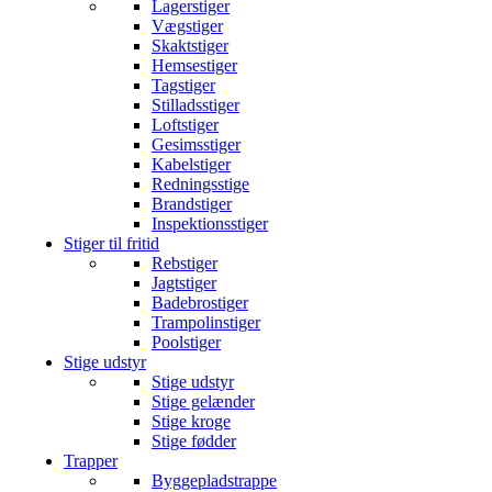
Lagerstiger
Vægstiger
Skaktstiger
Hemsestiger
Tagstiger
Stilladsstiger
Loftstiger
Gesimsstiger
Kabelstiger
Redningsstige
Brandstiger
Inspektionsstiger
Stiger til fritid
Rebstiger
Jagtstiger
Badebrostiger
Trampolinstiger
Poolstiger
Stige udstyr
Stige udstyr
Stige gelænder
Stige kroge
Stige fødder
Trapper
Byggepladstrappe