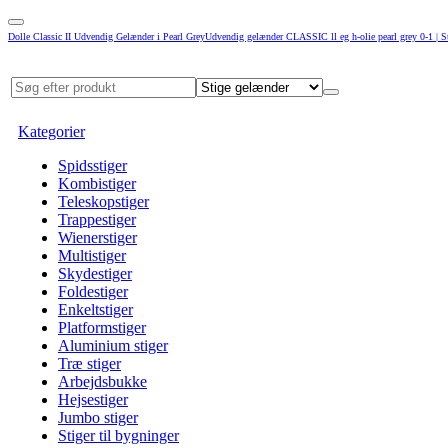
Dolle Classic II Udvendig Gelænder i Pearl GreyUdvendig gelænder CLASSIC ll eg h-olie pearl grey 0-1 | S
Kategorier
Spidsstiger
Kombistiger
Teleskopstiger
Trappestiger
Wienerstiger
Multistiger
Skydestiger
Foldestiger
Enkeltstiger
Platformstiger
Aluminium stiger
Træ stiger
Arbejdsbukke
Hejsestiger
Jumbo stiger
Stiger til bygninger