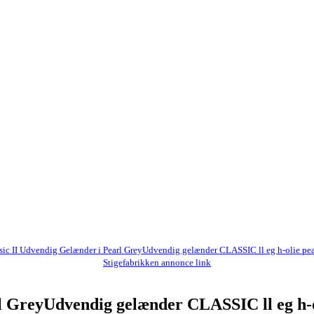
sic II Udvendig Gelænder i Pearl GreyUdvendig gelænder CLASSIC ll eg h-olie pea
Stigefabrikken annonce link
l GreyUdvendig gelænder CLASSIC ll eg h-o