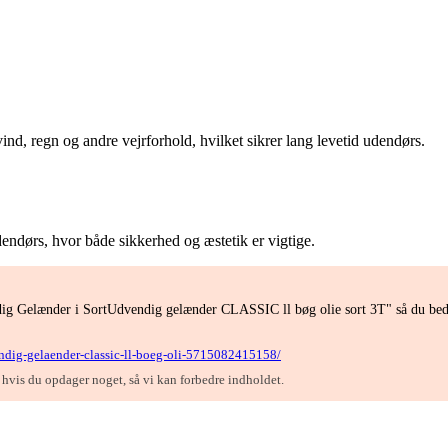
ind, regn og andre vejrforhold, hvilket sikrer lang levetid udendørs.
r udendørs, hvor både sikkerhed og æstetik er vigtige.
ndig Gelænder i SortUdvendig gelænder CLASSIC ll bøg olie sort 3T" så du bed
vendig-gelaender-classic-ll-boeg-oli-5715082415158/
, hvis du opdager noget, så vi kan forbedre indholdet.