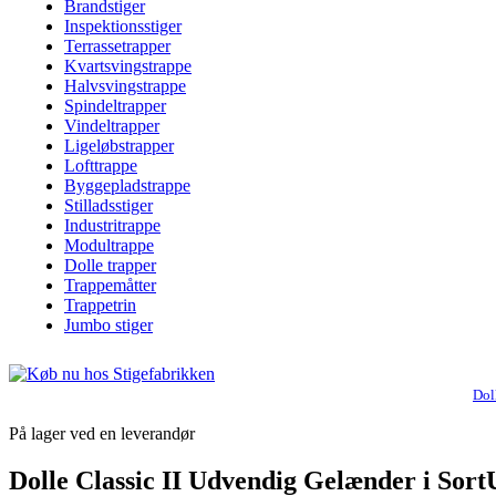
Brandstiger
Inspektionsstiger
Terrassetrapper
Kvartsvingstrappe
Halvsvingstrappe
Spindeltrapper
Vindeltrapper
Ligeløbstrapper
Lofttrappe
Byggepladstrappe
Stilladsstiger
Industritrappe
Modultrappe
Dolle trapper
Trappemåtter
Trappetrin
Jumbo stiger
Dol
På lager ved en leverandør
Dolle Classic II Udvendig Gelænder i Sor