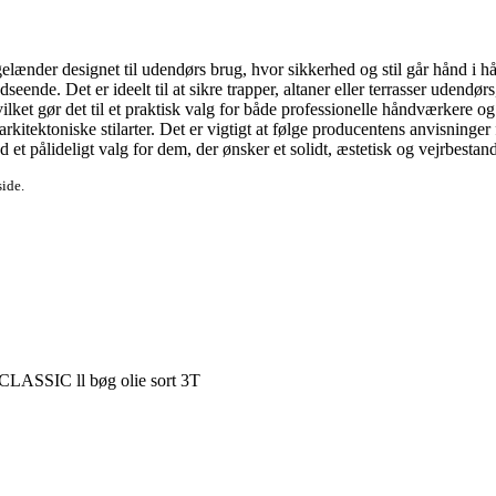
elænder designet til udendørs brug, hvor sikkerhed og stil går hånd i hå
dseende. Det er ideelt til at sikre trapper, altaner eller terrasser udend
ket gør det til et praktisk valg for både professionelle håndværkere og
 arkitektoniske stilarter. Det er vigtigt at følge producentens anvisninge
et pålideligt valg for dem, der ønsker et solidt, æstetisk og vejrbestan
side.
CLASSIC ll bøg olie sort 3T