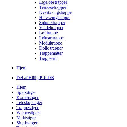
Ligeløbstrapper
Terrassetrapper
Kvartsvingstrappe
Halvsvingstrappe
Spindeltrapper
Vindeltrapper
Lofttrappe
Industritrappe
Modultrappe
Dolle trapper
Trappemåtter
Trappetrin
Hjem
Del af Billig Pris DK
Hjem
Spidsstiger
Kombistiger
Teleskopstiger
Trappestiger
Wienerstiger
Multistiger
Skydestiger