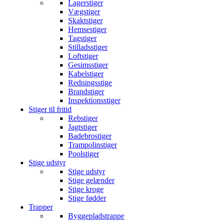
Lagerstiger
Vægstiger
Skaktstiger
Hemsestiger
Tagstiger
Stilladsstiger
Loftstiger
Gesimsstiger
Kabelstiger
Redningsstige
Brandstiger
Inspektionsstiger
Stiger til fritid
Rebstiger
Jagtstiger
Badebrostiger
Trampolinstiger
Poolstiger
Stige udstyr
Stige udstyr
Stige gelænder
Stige kroge
Stige fødder
Trapper
Byggepladstrappe