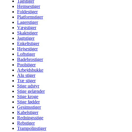
Tagstiger
Hemsestiger
Foldestiger
Platformstiger
Lagerstiger
Vægstiger
Skaktstiger
Jagtstiger
Enkeltstiger
Hejsestiger
Loftstiger
Badebrostiger
Poolstiger
Arbejdsbukke
Alu stiger
Træ stiger
Stige udstyr
Stige gelænder
Stige kroge
Stige fødder
Gesimsstiger
Kabelstiger
Redningsstige
Rebstiger
Trampolinstiger