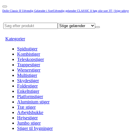
Dolle Classic II Udvendig Gelænder i SortUdvendig gelænder CLASSIC ll bøg olie sort 3T | Stige udstyr
Kategorier
Spidsstiger
Kombistiger
Teleskopstiger
Trappestiger
Wienerstiger
Multistiger
Skydestiger
Foldestiger
Enkeltstiger
Platformstiger
Aluminium stiger
Træ stiger
Arbejdsbukke
Hejsestiger
Jumbo stiger
Stiger til bygninger