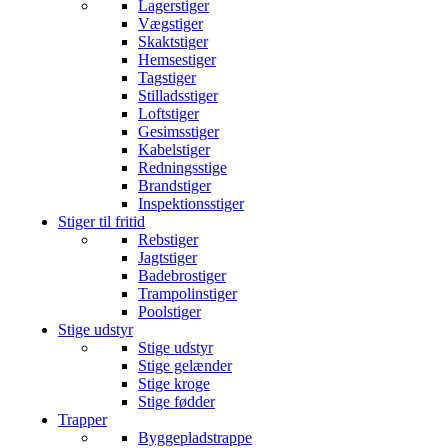
Lagerstiger
Vægstiger
Skaktstiger
Hemsestiger
Tagstiger
Stilladsstiger
Loftstiger
Gesimsstiger
Kabelstiger
Redningsstige
Brandstiger
Inspektionsstiger
Stiger til fritid
Rebstiger
Jagtstiger
Badebrostiger
Trampolinstiger
Poolstiger
Stige udstyr
Stige udstyr
Stige gelænder
Stige kroge
Stige fødder
Trapper
Byggepladstrappe