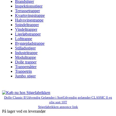
Brandstiger
Inspektionsstiger
Terrassetrapper
Kvartsvingstrappe
Halvsvingstrappe
Spindeltrapper
Vindeltrapper
Ligeløbstrapper
Lofttrappe
Byggepladstrappe
Stilladsstiger
Industritrappe
Modultrappe
Dolle trapper
Trappemåtter
Trappetrin
Jumbo stiger
Dolle Classic II Udvendig Gelænder i SortUdvendig gelænder CLASSIC ll eg
olie sort 10T
Stigefabrikken annonce link
På lager ved en leverandør