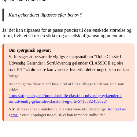
Kan gelænderet tilpasses efter behov?
Ja, det kan tilpasses for at passe præcist til den ønskede størrelse og
form, hvilket sikrer en sikker og æstetisk afgrænsning udendørs.
Om spørgsmål og svar:
Vi forsøger at besvare de vigtigste spørgsmål om "Dolle Classic II
Udvendig Gelænder i SortUdvendig gelænder CLASSIC ll eg olie
sort 10T" så du bedre kan vurdere, hvorvidt det er noget, som du kan
bruge.
Anvend gerne disse svar. Husk altid at linke tilbage til denne side som
kilde:
https://stigeudstyr.dk/produkt/dolle-classic-ii-udvendig-gelaender-i-
sortudvendig-gelaender-classic-ll-eg-olie-5715082415622/
NB
: Vores svar kan indeholde fejl eller være ufuldstændige.
Kontakt os
gerne
, hvis du opdager noget, så vi kan forbedre indholdet.