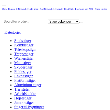
Dolle Classic II Udvendig Gelænder i SortUdvendig gelænder CLASSIC ll eg olie sort 10T | Stige udstyr
Kategorier
Spidsstiger
Kombistiger
Teleskopstiger
Trappestiger
Wienerstiger
Multistiger
Skydestiger
Foldestiger
Enkeltstiger
Platformstiger
Aluminium stiger
Træ stiger
Arbejdsbukke
Hejsestiger
Jumbo stiger
Stiger til bygninger