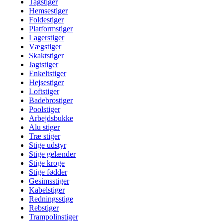
Tagstiger
Hemsestiger
Foldestiger
Platformstiger
Lagerstiger
Vægstiger
Skaktstiger
Jagtstiger
Enkeltstiger
Hejsestiger
Loftstiger
Badebrostiger
Poolstiger
Arbejdsbukke
Alu stiger
Træ stiger
Stige udstyr
Stige gelænder
Stige kroge
Stige fødder
Gesimsstiger
Kabelstiger
Redningsstige
Rebstiger
Trampolinstiger