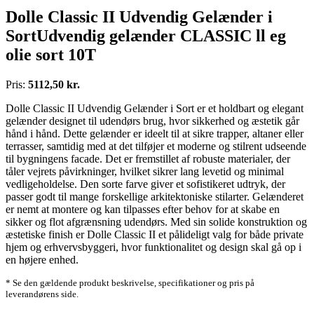
Dolle Classic II Udvendig Gelænder i
SortUdvendig gelænder CLASSIC ll eg
olie sort 10T
Pris:
5112,50 kr.
Dolle Classic II Udvendig Gelænder i Sort er et holdbart og elegant
gelænder designet til udendørs brug, hvor sikkerhed og æstetik går
hånd i hånd. Dette gelænder er ideelt til at sikre trapper, altaner eller
terrasser, samtidig med at det tilføjer et moderne og stilrent udseende
til bygningens facade. Det er fremstillet af robuste materialer, der
tåler vejrets påvirkninger, hvilket sikrer lang levetid og minimal
vedligeholdelse. Den sorte farve giver et sofistikeret udtryk, der
passer godt til mange forskellige arkitektoniske stilarter. Gelænderet
er nemt at montere og kan tilpasses efter behov for at skabe en
sikker og flot afgrænsning udendørs. Med sin solide konstruktion og
æstetiske finish er Dolle Classic II et pålideligt valg for både private
hjem og erhvervsbyggeri, hvor funktionalitet og design skal gå op i
en højere enhed.
* Se den gældende produkt beskrivelse, specifikationer og pris på
leverandørens side.