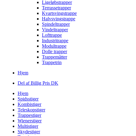
Ligeløbstrapper
Terrassetrapper
Kvartsvingstrappe
Halvsvingstrappe
Spindeltrapper
Vindeltrapper
Lofttrappe
Industritrappe
Modultrappe
Dolle trapper
Trappemåtter
Trappetrin
Hjem
Del af Billig Pris DK
Hjem
Spidsstiger
Kombistiger
Teleskopstiger
Trappestiger
Wienerstiger
Multistiger
Skydestiger