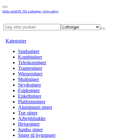
Dolle clickFIX 76S Lofttrappe | Stige udstyr
Kategorier
Spidsstiger
Kombistiger
Teleskopstiger
Trappestiger
Wienerstiger
Multistiger
Skydestiger
Foldestiger
Enkeltstiger
Platformstiger
Aluminium stiger
Træ stiger
Arbejdsbukke
Hejsestiger
Jumbo stiger
Stiger til bygninger