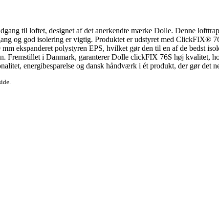
dgang til loftet, designet af det anerkendte mærke Dolle. Denne lofttrapp
gang og god isolering er vigtig. Produktet er udstyret med ClickFIX® 76
0 mm ekspanderet polystyren EPS, hvilket gør den til en af de bedst iso
. Fremstillet i Danmark, garanterer Dolle clickFIX 76S høj kvalitet, ho
ionalitet, energibesparelse og dansk håndværk i ét produkt, der gør det 
side.