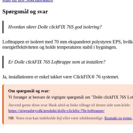
Spørgsmål og svar
Hvordan sikrer Dolle clickFIX 76S god isolering?
Lofttrappen er isoleret med 70 mm ekspanderet polystyren EPS, hvilke
energieffektiviteten og holde temperaturen stabil i bygningen.
Er Dolle clickFIX 76S Lofttrappe nem at installere?
Ja, installationen er enkel takket være ClickFIX® 76 systemet.
Om spørgsmål og svar:
Vi forsøger at besvare de vigtigste spørgsmål om "Dolle clickFIX 76S Lof
Anvend gerne disse svar. Husk altid at linke tilbage til denne side som kilde:
https://stigeudstyr.dk/produkt/dolle-clickfix-76s-lofttrappe/
NB
: Vores svar kan indeholde fejl eller være ufuldstændige.
Kontakt os gerne