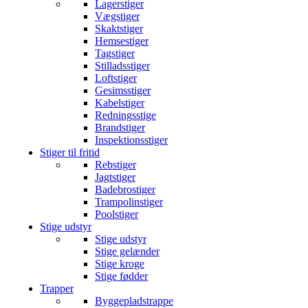
Lagerstiger
Vægstiger
Skaktstiger
Hemsestiger
Tagstiger
Stilladsstiger
Loftstiger
Gesimsstiger
Kabelstiger
Redningsstige
Brandstiger
Inspektionsstiger
Stiger til fritid
Rebstiger
Jagtstiger
Badebrostiger
Trampolinstiger
Poolstiger
Stige udstyr
Stige udstyr
Stige gelænder
Stige kroge
Stige fødder
Trapper
Byggepladstrappe