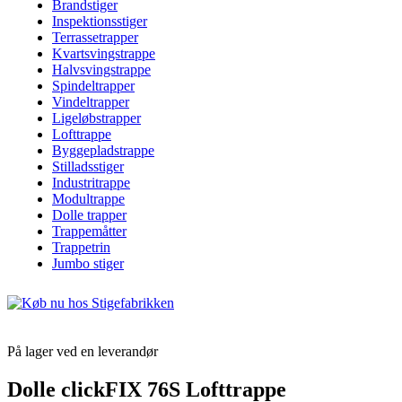
Brandstiger
Inspektionsstiger
Terrassetrapper
Kvartsvingstrappe
Halvsvingstrappe
Spindeltrapper
Vindeltrapper
Ligeløbstrapper
Lofttrappe
Byggepladstrappe
Stilladsstiger
Industritrappe
Modultrappe
Dolle trapper
Trappemåtter
Trappetrin
Jumbo stiger
På lager ved en leverandør
Dolle clickFIX 76S Lofttrappe