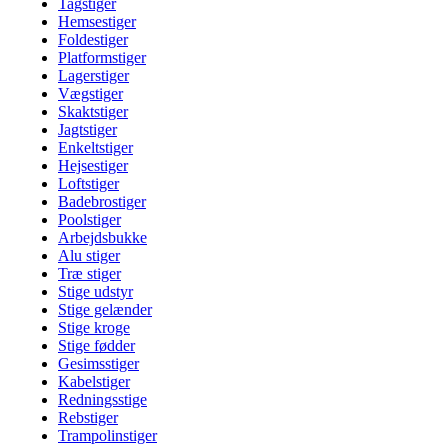
Tagstiger
Hemsestiger
Foldestiger
Platformstiger
Lagerstiger
Vægstiger
Skaktstiger
Jagtstiger
Enkeltstiger
Hejsestiger
Loftstiger
Badebrostiger
Poolstiger
Arbejdsbukke
Alu stiger
Træ stiger
Stige udstyr
Stige gelænder
Stige kroge
Stige fødder
Gesimsstiger
Kabelstiger
Redningsstige
Rebstiger
Trampolinstiger