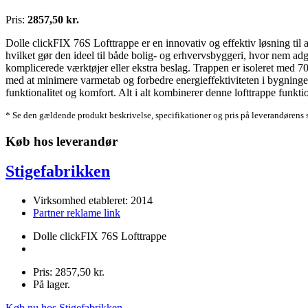
Pris:
2857,50 kr.
Dolle clickFIX 76S Lofttrappe er en innovativ og effektiv løsning til a
hvilket gør den ideel til både bolig- og erhvervsbyggeri, hvor nem ad
komplicerede værktøjer eller ekstra beslag. Trappen er isoleret med 7
med at minimere varmetab og forbedre energieffektiviteten i bygningen
funktionalitet og komfort. Alt i alt kombinerer denne lofttrappe funkt
* Se den gældende produkt beskrivelse, specifikationer og pris på leverandørens 
Køb hos leverandør
Stigefabrikken
Virksomhed etableret: 2014
Partner reklame link
Dolle clickFIX 76S Lofttrappe
Pris: 2857,50 kr.
På lager.
Køb nu hos Stigefabrikken