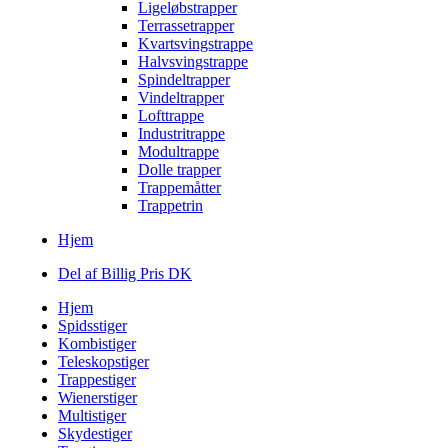
Ligeløbstrapper
Terrassetrapper
Kvartsvingstrappe
Halvsvingstrappe
Spindeltrapper
Vindeltrapper
Lofttrappe
Industritrappe
Modultrappe
Dolle trapper
Trappemåtter
Trappetrin
Hjem
Del af Billig Pris DK
Hjem
Spidsstiger
Kombistiger
Teleskopstiger
Trappestiger
Wienerstiger
Multistiger
Skydestiger