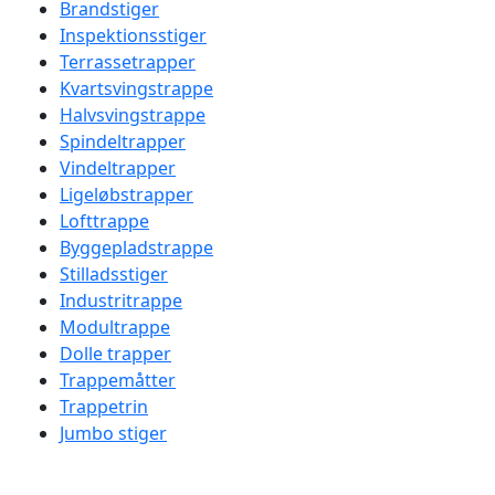
Brandstiger
Inspektionsstiger
Terrassetrapper
Kvartsvingstrappe
Halvsvingstrappe
Spindeltrapper
Vindeltrapper
Ligeløbstrapper
Lofttrappe
Byggepladstrappe
Stilladsstiger
Industritrappe
Modultrappe
Dolle trapper
Trappemåtter
Trappetrin
Jumbo stiger