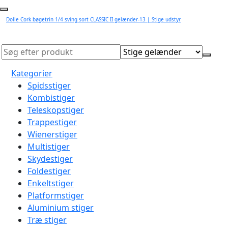
Dolle Cork bøgetrin 1/4 sving sort CLASSIC II gelænder-13 | Stige udstyr
Kategorier
Spidsstiger
Kombistiger
Teleskopstiger
Trappestiger
Wienerstiger
Multistiger
Skydestiger
Foldestiger
Enkeltstiger
Platformstiger
Aluminium stiger
Træ stiger