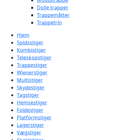
Modultrappe
Dolle trapper
Trappemåtter
Trappetrin
Hjem
Spidsstiger
Kombistiger
Teleskopstiger
Trappestiger
Wienerstiger
Multistiger
Skydestiger
Tagstiger
Hemsestiger
Foldestiger
Platformstiger
Lagerstiger
Vægstiger