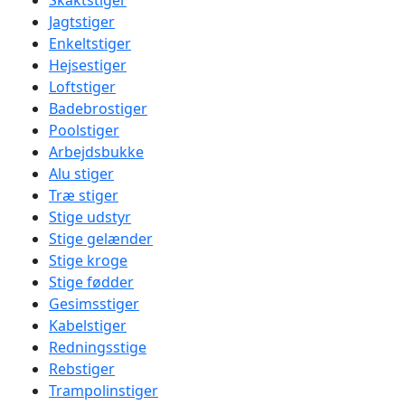
Skaktstiger
Jagtstiger
Enkeltstiger
Hejsestiger
Loftstiger
Badebrostiger
Poolstiger
Arbejdsbukke
Alu stiger
Træ stiger
Stige udstyr
Stige gelænder
Stige kroge
Stige fødder
Gesimsstiger
Kabelstiger
Redningsstige
Rebstiger
Trampolinstiger