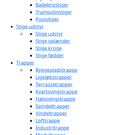
Badebrostiger
Trampolinstiger
Poolstiger
Stige udstyr
Stige udstyr
Stige gelænder
Stige kroge
Stige fødder
Trapper
Byggepladstrappe
Ligeløbstrapper
Terrassetrapper
Kvartsvingstrappe
Halvsvingstrappe
Spindeltrapper
Vindeltrapper
Lofttrappe
Industritrappe