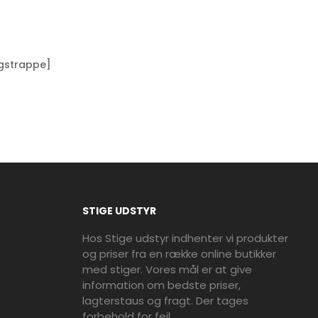
ngstrappe]
STIGE UDSTYR
Hos Stige udstyr indhenter vi produkter
og priser fra en række online butikker
med stiger. Vores mål er at give
information om bedste priser,
lagterstaus og fragt. Der tages
forbehold for fejl.