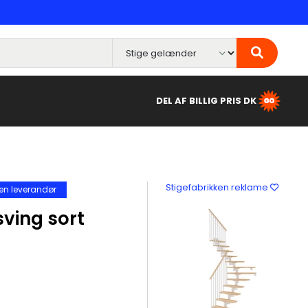
DEL AF BILLIG PRIS DK
Stigefabrikken reklame
en leverandør
sving sort