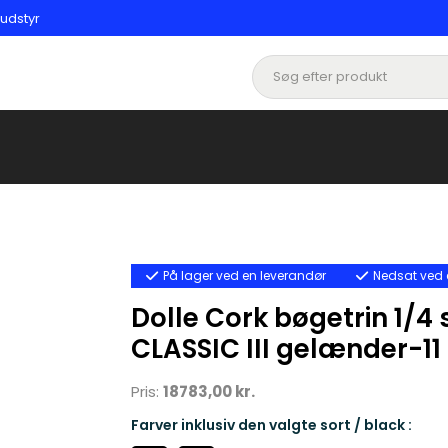
 udstyr
På lager ved en leverandør
Nedsat ved 
Dolle Cork bøgetrin 1/4 
CLASSIC III gelænder-11
Pris:
18783,00 kr.
Farver inklusiv den valgte sort / black :