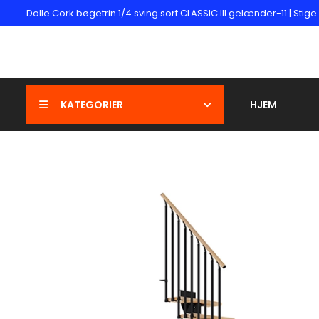
Dolle Cork bøgetrin 1/4 sving sort CLASSIC III gelænder-11 | Stige
KATEGORIER
HJEM