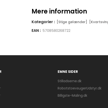
Mere information
Kategorier :
[Stige gelænder]
[Kvartsvi
EAN :
5708580268722
R
EMNE SIDER
Stilladserne.dk
r
RobotstoevsugerUdstyr.dk
r
Billigste-Maling.dk