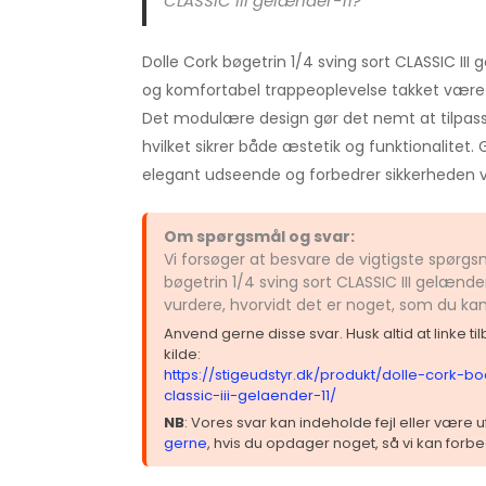
CLASSIC III gelænder-11?
Dolle Cork bøgetrin 1/4 sving sort CLASSIC III 
og komfortabel trappeoplevelse takket være 
Det modulære design gør det nemt at tilpass
hvilket sikrer både æstetik og funktionalitet. G
elegant udseende og forbedrer sikkerheden ve
Om spørgsmål og svar:
Vi forsøger at besvare de vigtigste spørgs
bøgetrin 1/4 sving sort CLASSIC III gelænde
vurdere, hvorvidt det er noget, som du ka
Anvend gerne disse svar. Husk altid at linke t
kilde:
https://stigeudstyr.dk/produkt/dolle-cork-bo
classic-iii-gelaender-11/
NB
: Vores svar kan indeholde fejl eller være
gerne
, hvis du opdager noget, så vi kan forbe