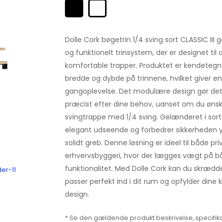
Dolle Cork bøgetrin 1/4 sving sort CLASSIC III g
og funktionelt trinsystem, der er designet til 
komfortable trapper. Produktet er kendetegn
bredde og dybde på trinnene, hvilket giver e
gangoplevelse. Det modulære design gør det 
præcist efter dine behov, uanset om du ønske
svingtrappe med 1/4 sving. Gelænderet i sort CL
elegant udseende og forbedrer sikkerheden yd
solidt greb. Denne løsning er ideel til både pr
erhvervsbyggeri, hvor der lægges vægt på b
funktionalitet. Med Dolle Cork kan du skrædde
er-11
passer perfekt ind i dit rum og opfylder dine k
design.
* Se den gældende produkt beskrivelse, specifika