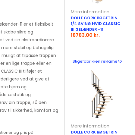
Mere information
DOLLE CORK BØGETRIN
1/4 SVING HVID CLASSIC
elænder-11 er et fleksibelt
III GELÆNDER -11
at skabe sikre og
18783,00 kr.
et ved sin ekstraordinære
n mere stabil og behagelig
muligt at tilpasse trappen
Stigefabrikken reklame
r en lige trappe eller en
ASSIC III tilføjer et
erligere ved at give et
ivate hjem og
åde æstetik og
rsy din trappe, så den
rav til sikkerhed, komfort og
Mere information
DOLLE CORK BØGETRIN
tioner og pris på