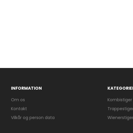
INFORMATION
KATEGORIE
Om os
Kombistiger
Kontakt
Trappestige
Vilkår og person data
Wienerstige