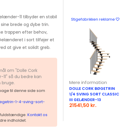
gelænder-11 tilbyder en stabil
Stigefabrikken reklame
sine brede og dybe trin.
e trappen efter behov,
elænderet i sort tilføjer et
d at give et solidt greb.
mål om "Dolle Cork
r-11" så du bedre kan
Mere information
n bruge.
DOLLE CORK BØGETRIN
ilbage til denne side som
1/4 SVING SORT CLASSIC
III GELÆNDER-13
egetrin-1-4-sving-sort-
21541,50 kr.
 ufuldstændige.
Kontakt os
dre indholdet.