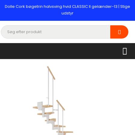
Dolle Cork bøgetrin halvsving hvid CLASSIC II gelænder-13 | Stige
udstyr