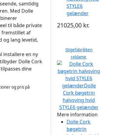
dseende, samtidig
STYLE6
eren. Med Dolle
gelænder
mbinerer
21025,00 kr.
eel til både private
fremstillet af
d og lang levetid,
Stigefabrikken
 installere en ny
reklame
tilbyder Dolle Cork
 tilpasses dine
ioner og pris på
Mere information
Dolle Cork
bøgetrin