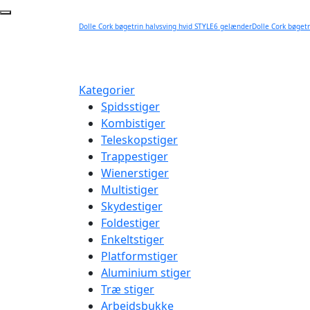
Dolle Cork bøgetrin halvsving hvid STYLE6 gelænderDolle Cork bøgetr
Kategorier
Spidsstiger
Kombistiger
Teleskopstiger
Trappestiger
Wienerstiger
Multistiger
Skydestiger
Foldestiger
Enkeltstiger
Platformstiger
Aluminium stiger
Træ stiger
Arbejdsbukke