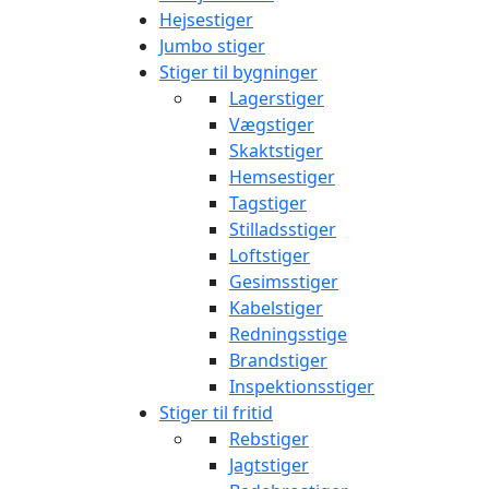
Hejsestiger
Jumbo stiger
Stiger til bygninger
Lagerstiger
Vægstiger
Skaktstiger
Hemsestiger
Tagstiger
Stilladsstiger
Loftstiger
Gesimsstiger
Kabelstiger
Redningsstige
Brandstiger
Inspektionsstiger
Stiger til fritid
Rebstiger
Jagtstiger