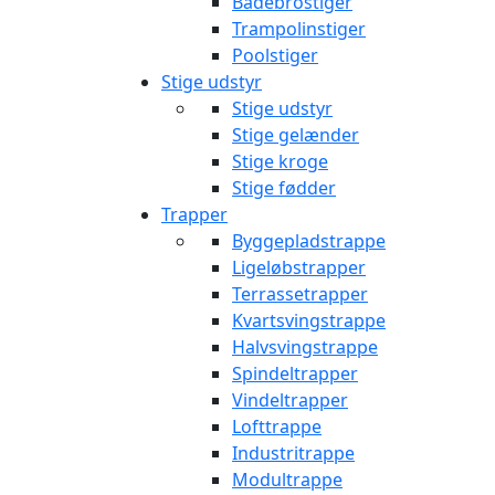
Badebrostiger
Trampolinstiger
Poolstiger
Stige udstyr
Stige udstyr
Stige gelænder
Stige kroge
Stige fødder
Trapper
Byggepladstrappe
Ligeløbstrapper
Terrassetrapper
Kvartsvingstrappe
Halvsvingstrappe
Spindeltrapper
Vindeltrapper
Lofttrappe
Industritrappe
Modultrappe