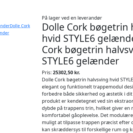
På lager ved en leverandør
Dolle Cork bøgetrin 
ænderDolle Cork
ænder
hvid STYLE6 gelænd
Cork bøgetrin halvsv
STYLE6 gelænder
Pris:
25302,50 kr.
Dolle Cork bøgetrin halvsving hvid STYL
elegant og funktionelt trappemodul desig
forbedre både sikkerhed og æstetik i dit
produkt er kendetegnet ved sin ekstra
dybde på trappens trin, hvilket giver en 
komfortabel gåoplevelse. Det modulære
muligt at tilpasse trappen præcist efter
kan skræddersys til forskellige rum og k