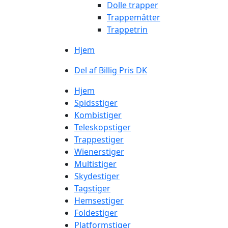
Dolle trapper
Trappemåtter
Trappetrin
Hjem
Del af Billig Pris DK
Hjem
Spidsstiger
Kombistiger
Teleskopstiger
Trappestiger
Wienerstiger
Multistiger
Skydestiger
Tagstiger
Hemsestiger
Foldestiger
Platformstiger