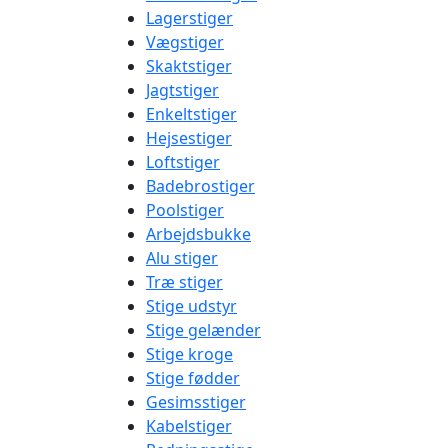
Lagerstiger
Vægstiger
Skaktstiger
Jagtstiger
Enkeltstiger
Hejsestiger
Loftstiger
Badebrostiger
Poolstiger
Arbejdsbukke
Alu stiger
Træ stiger
Stige udstyr
Stige gelænder
Stige kroge
Stige fødder
Gesimsstiger
Kabelstiger