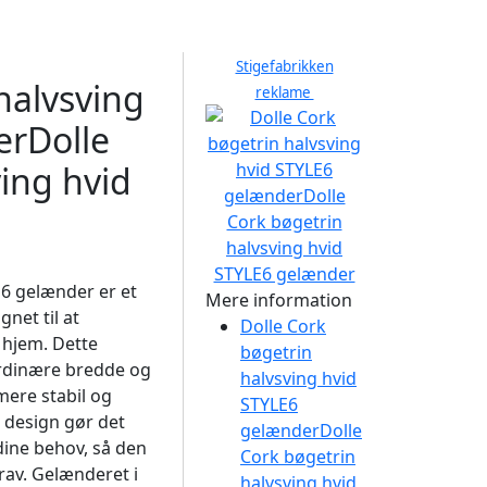
Stigefabrikken
halvsving
reklame
erDolle
ing hvid
E6 gelænder er et
Mere information
net til at
Dolle Cork
 hjem. Dette
bøgetrin
ordinære bredde og
halvsving hvid
mere stabil og
STYLE6
 design gør det
gelænderDolle
 dine behov, så den
Cork bøgetrin
rav. Gelænderet i
halvsving hvid