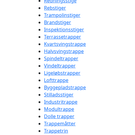
Redningsstige
Rebstiger
Trampolinstiger
Brandstiger
Inspektionsstiger
Terrassetrapper
Kvartsvingstrappe
Halvsvingstrappe
Spindeltrapper
Vindeltrapper
Ligeløbstrapper
Lofttrappe
Byggepladstrappe
Stilladsstiger
Industritrappe
Modultrappe
Dolle trapper
Trappemåtter
Trappetrin