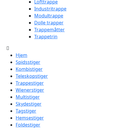
Lofttrappe
Industritrappe
Modultrappe
Dolle trapper
Trappemåtter
Trappetrin
Hjem
Spidsstiger
Kombistiger
Teleskopstiger
Trappestiger
Wienerstiger
Multistiger
Skydestiger
Tagstiger
Hemsestiger
Foldestiger