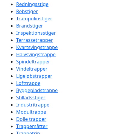
Redningsstige
Rebstiger
Trampolinstiger
Brandstiger
Inspektionsstiger
Terrassetrapper
Kvartsvingstrappe
Halvsvingstrappe
Spindeltrapper
Vindeltrapper
Ligeløbstrapper
Lofttrappe
Byggepladstrappe
Stilladsstiger
Industritrappe
Modultrappe
Dolle trapper
Trappemåtter
Trappetrin