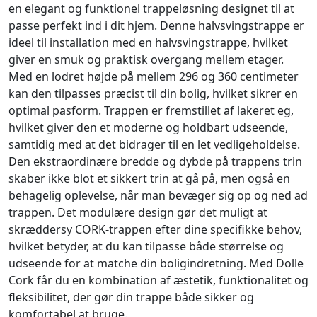
en elegant og funktionel trappeløsning designet til at
passe perfekt ind i dit hjem. Denne halvsvingstrappe er
ideel til installation med en halvsvingstrappe, hvilket
giver en smuk og praktisk overgang mellem etager.
Med en lodret højde på mellem 296 og 360 centimeter
kan den tilpasses præcist til din bolig, hvilket sikrer en
optimal pasform. Trappen er fremstillet af lakeret eg,
hvilket giver den et moderne og holdbart udseende,
samtidig med at det bidrager til en let vedligeholdelse.
Den ekstraordinære bredde og dybde på trappens trin
skaber ikke blot et sikkert trin at gå på, men også en
behagelig oplevelse, når man bevæger sig op og ned ad
trappen. Det modulære design gør det muligt at
skræddersy CORK-trappen efter dine specifikke behov,
hvilket betyder, at du kan tilpasse både størrelse og
udseende for at matche din boligindretning. Med Dolle
Cork får du en kombination af æstetik, funktionalitet og
fleksibilitet, der gør din trappe både sikker og
komfortabel at bruge.