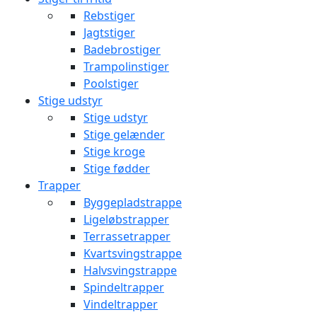
Rebstiger
Jagtstiger
Badebrostiger
Trampolinstiger
Poolstiger
Stige udstyr
Stige udstyr
Stige gelænder
Stige kroge
Stige fødder
Trapper
Byggepladstrappe
Ligeløbstrapper
Terrassetrapper
Kvartsvingstrappe
Halvsvingstrappe
Spindeltrapper
Vindeltrapper