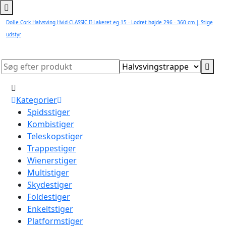
Dolle Cork Halvsving Hvid-CLASSIC II-Lakeret eg-15 - Lodret højde 296 - 360 cm | Stige
udstyr
Kategorier
Spidsstiger
Kombistiger
Teleskopstiger
Trappestiger
Wienerstiger
Multistiger
Skydestiger
Foldestiger
Enkeltstiger
Platformstiger