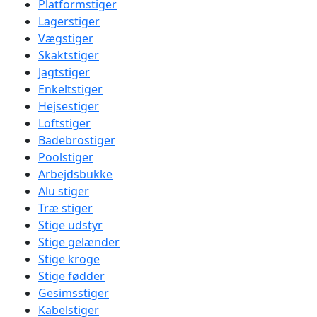
Platformstiger
Lagerstiger
Vægstiger
Skaktstiger
Jagtstiger
Enkeltstiger
Hejsestiger
Loftstiger
Badebrostiger
Poolstiger
Arbejdsbukke
Alu stiger
Træ stiger
Stige udstyr
Stige gelænder
Stige kroge
Stige fødder
Gesimsstiger
Kabelstiger