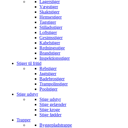
Lagerstiger
Vægstiger
Skaktstiger
Hemsestiger
Tagstiger
Stilladsstiger
Loftstiger
Gesimsstiger
Kabelstiger
Redningsstige
Brandstiger
Inspektionsstiger
Stiger til fritid
Rebstiger
Jagtstiger
Badebrostiger
Trampolinstiger
Poolstiger
Stige udstyr
Stige udstyr
Stige gelænder
Stige kroge
Stige fødder
Trapper
Byggepladstrappe