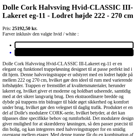
Dolle Cork Halvsving Hvid-CLASSIC III-
Lakeret eg-11 - Lodret højde 222 - 270 cm
Pris:
25192,50 kr.
Farver inklusiv den valgte hvid / white :
Dolle Cork Halvsving Hvid-CLASSIC III-Lakeret eg-11 er en
elegant og funktionel trappeløsning designet til at passe perfekt ind i
dit hjem. Denne halvsvingstrappe er udstyret med en lodret højde på
mellem 222 og 270 cm, hvilket gør den ideel til rum med varierende
loftshøjder. Trappen er fremstillet af kvalitetsmaterialer, herunder
lakeret eg, hvilket giver et moderne og holdbart udseende, samtidig
med at det sikrer langvarig brug. Den ekstraordinære bredde og
dybde på trappens trin bidrager til både øget sikkerhed og komfort
under brug, hvilket gør den velegnet til daglig trafik. Produktet er en
del af Dolle's modulære CORK-serie, hvilket betyder, at det kan
tilpasses dine specifikke behov og rumforhold. Det modulære design
giver mulighed for at skræddersy løsningen, så den passer præcist til
din bolig, og kan integreres med halvsvingstrapper for en smidig
overgang mellem etager. Med denne trappe får du en kombination af