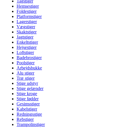
Tagstiger
Hemsestiger
Foldestiger
Platformstiger
Lagerstiger
Vægstiger
Skaktstiger
Jagtstiger
Enkeltstiger
Hejsestiger
Loftstiger
Badebrostiger
Poolstiger
Arbejdsbukke
Alu stiger
Træ stiger
Stige udstyr
Stige gelænder
Stige kroge
Stige fødder
Gesimsstiger
Kabelstiger
Redningsstige
Rebstiger
Trampolinstiger