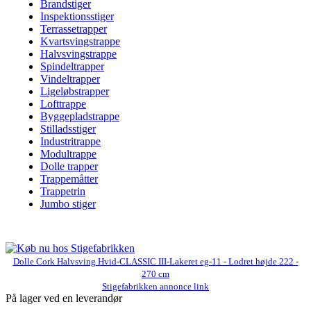
Brandstiger
Inspektionsstiger
Terrassetrapper
Kvartsvingstrappe
Halvsvingstrappe
Spindeltrapper
Vindeltrapper
Ligeløbstrapper
Lofttrappe
Byggepladstrappe
Stilladsstiger
Industritrappe
Modultrappe
Dolle trapper
Trappemåtter
Trappetrin
Jumbo stiger
Dolle Cork Halvsving Hvid-CLASSIC III-Lakeret eg-11 - Lodret højde 222 -
270 cm
Stigefabrikken annonce link
På lager ved en leverandør