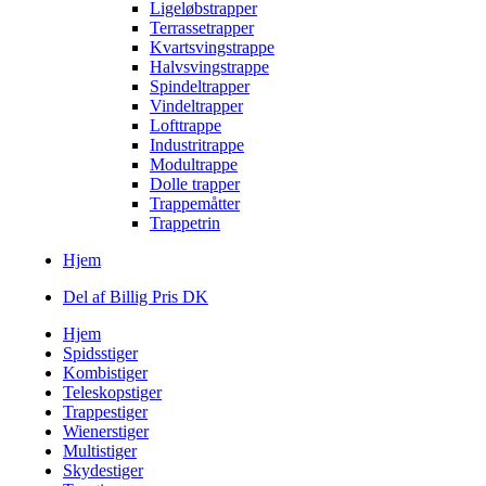
Ligeløbstrapper
Terrassetrapper
Kvartsvingstrappe
Halvsvingstrappe
Spindeltrapper
Vindeltrapper
Lofttrappe
Industritrappe
Modultrappe
Dolle trapper
Trappemåtter
Trappetrin
Hjem
Del af Billig Pris DK
Hjem
Spidsstiger
Kombistiger
Teleskopstiger
Trappestiger
Wienerstiger
Multistiger
Skydestiger