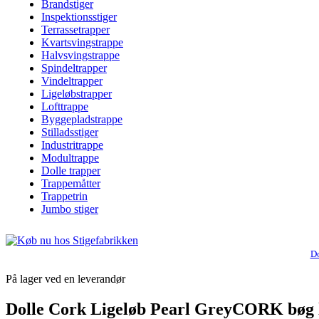
Brandstiger
Inspektionsstiger
Terrassetrapper
Kvartsvingstrappe
Halvsvingstrappe
Spindeltrapper
Vindeltrapper
Ligeløbstrapper
Lofttrappe
Byggepladstrappe
Stilladsstiger
Industritrappe
Modultrappe
Dolle trapper
Trappemåtter
Trappetrin
Jumbo stiger
Do
På lager ved en leverandør
Dolle Cork Ligeløb Pearl GreyCORK bøg l