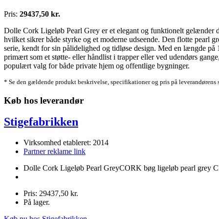
Pris:
29437,50 kr.
Dolle Cork Ligeløb Pearl Grey er et elegant og funktionelt gelænder de
hvilket sikrer både styrke og et moderne udseende. Den flotte pearl gre
serie, kendt for sin pålidelighed og tidløse design. Med en længde på 1
primært som et støtte- eller håndlist i trapper eller ved udendørs gange
populært valg for både private hjem og offentlige bygninger.
* Se den gældende produkt beskrivelse, specifikationer og pris på leverandørens 
Køb hos leverandør
Stigefabrikken
Virksomhed etableret: 2014
Partner reklame link
Dolle Cork Ligeløb Pearl GreyCORK bøg ligeløb pearl grey 
Pris: 29437,50 kr.
På lager.
Køb nu hos Stigefabrikken