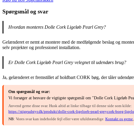
Spørgsmål og svar
Hvordan monteres Dolle Cork Ligeløb Pearl Grey?
Gelænderet er nemt at montere med de medfølgende beslag og monterings
selv projekter og professionel installation.
Er Dolle Cork Ligeløb Pearl Grey velegnet til udendørs brug?
Ja, gelænderet er fremstillet af holdbart CORK bøg, der tåler udendørs 
Om spørgsmål og svar:
Vi forsøger at besvare de vigtigste spørgsmål om "Dolle Cork Ligeløb P
Anvend gerne disse svar. Husk altid at linke tilbage til denne side som kilde:
https://stigeudstyr.dk/produkt/dolle-cork-ligeloeb-pearl-greycork-boeg-lige
NB
: Vores svar kan indeholde fejl eller være ufuldstændige.
Kontakt os gerne