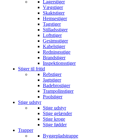
Lagerstiger
Vægstiger
Skaktstiger
Hemsestiger
Tagstiger
Stilladsstiger
Loftstiger
Gesimsstiger
Kabelstiger
Redningsstige
Brandstiger
Inspektionsstiger
Stiger til fritid
Rebstiger
Jagtstiger
Badebrostiger
Trampolinstiger
Poolstiger
Stige udstyr
Stige udstyr
Stige gelænder
Stige kroge
Stige fødder
Trapper
Byggepladstrappe