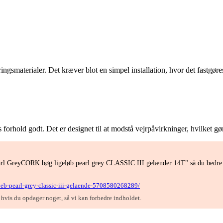
materialer. Det kræver blot en simpel installation, hvor det fastgøres 
forhold godt. Det er designet til at modstå vejrpåvirkninger, hvilket gø
earl GreyCORK bøg ligeløb pearl grey CLASSIC III gelænder 14T" så du bedre k
loeb-pearl-grey-classic-iii-gelaende-5708580268289/
, hvis du opdager noget, så vi kan forbedre indholdet.