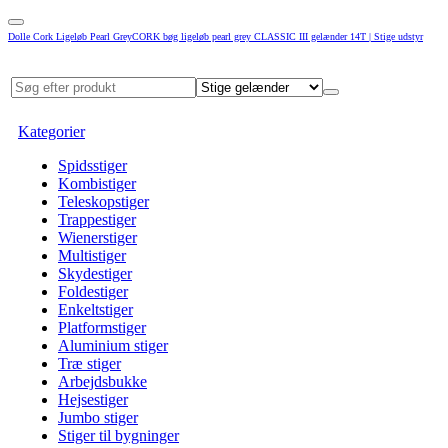
Dolle Cork Ligeløb Pearl GreyCORK bøg ligeløb pearl grey CLASSIC III gelænder 14T | Stige udstyr
Kategorier
Spidsstiger
Kombistiger
Teleskopstiger
Trappestiger
Wienerstiger
Multistiger
Skydestiger
Foldestiger
Enkeltstiger
Platformstiger
Aluminium stiger
Træ stiger
Arbejdsbukke
Hejsestiger
Jumbo stiger
Stiger til bygninger