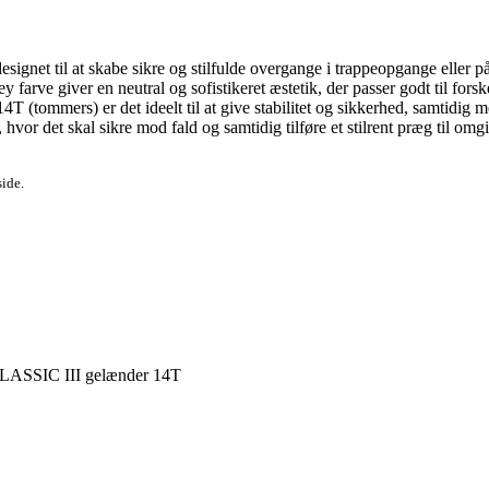
signet til at skabe sikre og stilfulde overgange i trappeopgange eller 
y farve giver en neutral og sofistikeret æstetik, der passer godt til for
4T (tommers) er det ideelt til at give stabilitet og sikkerhed, samtidig 
, hvor det skal sikre mod fald og samtidig tilføre et stilrent præg til omg
side.
CLASSIC III gelænder 14T