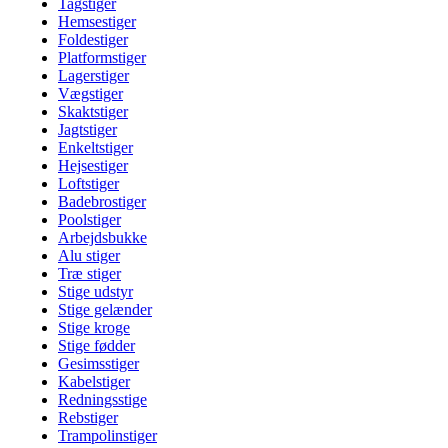
Tagstiger
Hemsestiger
Foldestiger
Platformstiger
Lagerstiger
Vægstiger
Skaktstiger
Jagtstiger
Enkeltstiger
Hejsestiger
Loftstiger
Badebrostiger
Poolstiger
Arbejdsbukke
Alu stiger
Træ stiger
Stige udstyr
Stige gelænder
Stige kroge
Stige fødder
Gesimsstiger
Kabelstiger
Redningsstige
Rebstiger
Trampolinstiger