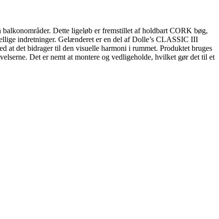
på balkonområder. Dette ligeløb er fremstillet af holdbart CORK bøg,
skellige indretninger. Gelænderet er en del af Dolle’s CLASSIC III
med at det bidrager til den visuelle harmoni i rummet. Produktet bruges
ivelserne. Det er nemt at montere og vedligeholde, hvilket gør det til et