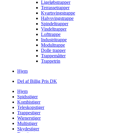
Ligeløbstrapper
Terrassetrapper
Kvartsvingstrappe
Halvsvingstrappe
Spindeltrapper
Vindeltrapper
Lofttrappe
Industritrappe
Modultrappe
Dolle trapper
Trappemåtter
Trappetrin
Hjem
Del af Billig Pris DK
Hjem
Spidsstiger
Kombistiger
Teleskopstiger
Trappestiger
Wienerstiger
Multistiger
Skydestiger