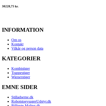
30228,75 kr.
INFORMATION
Om os
Kontakt
Vilkår og person data
KATEGORIER
Kombistiger
Trappestiger
Wienerstiger
EMNE SIDER
Stilladserne.dk
RobotstoevsugerUdstyr.dk
Billigste-Maling.dk