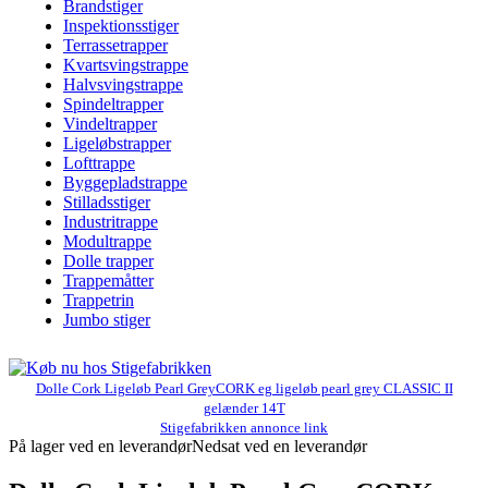
Brandstiger
Inspektionsstiger
Terrassetrapper
Kvartsvingstrappe
Halvsvingstrappe
Spindeltrapper
Vindeltrapper
Ligeløbstrapper
Lofttrappe
Byggepladstrappe
Stilladsstiger
Industritrappe
Modultrappe
Dolle trapper
Trappemåtter
Trappetrin
Jumbo stiger
Dolle Cork Ligeløb Pearl GreyCORK eg ligeløb pearl grey CLASSIC II
gelænder 14T
Stigefabrikken annonce link
På lager ved en leverandør
Nedsat ved en leverandør