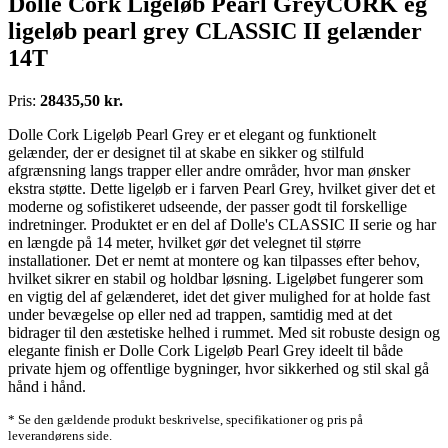
Dolle Cork Ligeløb Pearl GreyCORK eg
ligeløb pearl grey CLASSIC II gelænder
14T
Pris:
28435,50 kr.
Dolle Cork Ligeløb Pearl Grey er et elegant og funktionelt
gelænder, der er designet til at skabe en sikker og stilfuld
afgrænsning langs trapper eller andre områder, hvor man ønsker
ekstra støtte. Dette ligeløb er i farven Pearl Grey, hvilket giver det et
moderne og sofistikeret udseende, der passer godt til forskellige
indretninger. Produktet er en del af Dolle's CLASSIC II serie og har
en længde på 14 meter, hvilket gør det velegnet til større
installationer. Det er nemt at montere og kan tilpasses efter behov,
hvilket sikrer en stabil og holdbar løsning. Ligeløbet fungerer som
en vigtig del af gelænderet, idet det giver mulighed for at holde fast
under bevægelse op eller ned ad trappen, samtidig med at det
bidrager til den æstetiske helhed i rummet. Med sit robuste design og
elegante finish er Dolle Cork Ligeløb Pearl Grey ideelt til både
private hjem og offentlige bygninger, hvor sikkerhed og stil skal gå
hånd i hånd.
* Se den gældende produkt beskrivelse, specifikationer og pris på
leverandørens side.