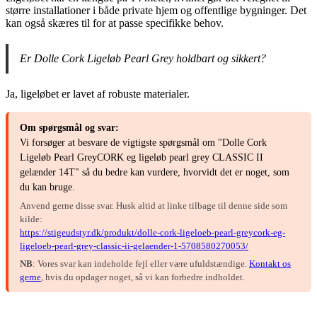
større installationer i både private hjem og offentlige bygninger. Det
kan også skæres til for at passe specifikke behov.
Er Dolle Cork Ligeløb Pearl Grey holdbart og sikkert?
Ja, ligeløbet er lavet af robuste materialer.
Om spørgsmål og svar:
Vi forsøger at besvare de vigtigste spørgsmål om "Dolle Cork
Ligeløb Pearl GreyCORK eg ligeløb pearl grey CLASSIC II
gelænder 14T" så du bedre kan vurdere, hvorvidt det er noget, som
du kan bruge.
Anvend gerne disse svar. Husk altid at linke tilbage til denne side som
kilde:
https://stigeudstyr.dk/produkt/dolle-cork-ligeloeb-pearl-greycork-eg-
ligeloeb-pearl-grey-classic-ii-gelaender-1-5708580270053/
NB
: Vores svar kan indeholde fejl eller være ufuldstændige.
Kontakt os
gerne
, hvis du opdager noget, så vi kan forbedre indholdet.