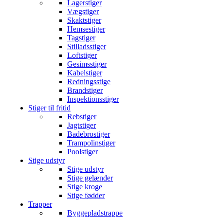
Lagerstiger
Vægstiger
Skaktstiger
Hemsestiger
Tagstiger
Stilladsstiger
Loftstiger
Gesimsstiger
Kabelstiger
Redningsstige
Brandstiger
Inspektionsstiger
Stiger til fritid
Rebstiger
Jagtstiger
Badebrostiger
Trampolinstiger
Poolstiger
Stige udstyr
Stige udstyr
Stige gelænder
Stige kroge
Stige fødder
Trapper
Byggepladstrappe