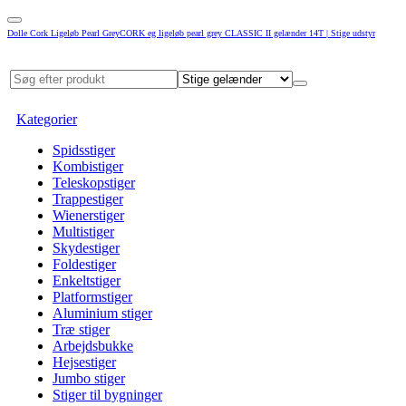
Dolle Cork Ligeløb Pearl GreyCORK eg ligeløb pearl grey CLASSIC II gelænder 14T | Stige udstyr
Kategorier
Spidsstiger
Kombistiger
Teleskopstiger
Trappestiger
Wienerstiger
Multistiger
Skydestiger
Foldestiger
Enkeltstiger
Platformstiger
Aluminium stiger
Træ stiger
Arbejdsbukke
Hejsestiger
Jumbo stiger
Stiger til bygninger