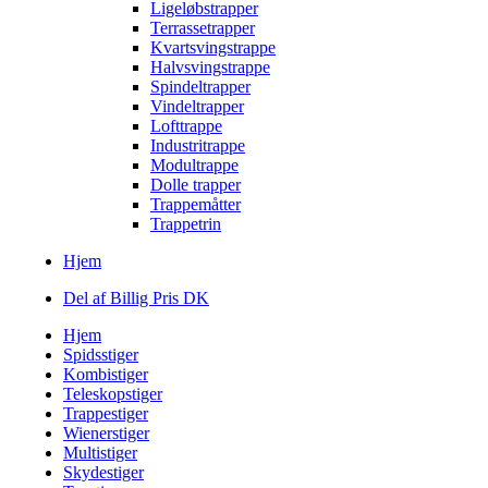
Ligeløbstrapper
Terrassetrapper
Kvartsvingstrappe
Halvsvingstrappe
Spindeltrapper
Vindeltrapper
Lofttrappe
Industritrappe
Modultrappe
Dolle trapper
Trappemåtter
Trappetrin
Hjem
Del af Billig Pris DK
Hjem
Spidsstiger
Kombistiger
Teleskopstiger
Trappestiger
Wienerstiger
Multistiger
Skydestiger