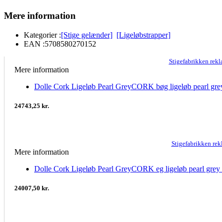
Mere information
Kategorier :
[Stige gelænder]
[Ligeløbstrapper]
EAN :
5708580270152
Stigefabrikken rek
Mere information
Dolle Cork Ligeløb Pearl GreyCORK bøg ligeløb pearl g
24743,25 kr.
Stigefabrikken re
Mere information
Dolle Cork Ligeløb Pearl GreyCORK eg ligeløb pearl gr
24007,50 kr.