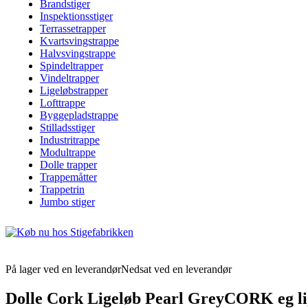
Brandstiger
Inspektionsstiger
Terrassetrapper
Kvartsvingstrappe
Halvsvingstrappe
Spindeltrapper
Vindeltrapper
Ligeløbstrapper
Lofttrappe
Byggepladstrappe
Stilladsstiger
Industritrappe
Modultrappe
Dolle trapper
Trappemåtter
Trappetrin
Jumbo stiger
På lager ved en leverandør
Nedsat ved en leverandør
Dolle Cork Ligeløb Pearl GreyCORK eg l