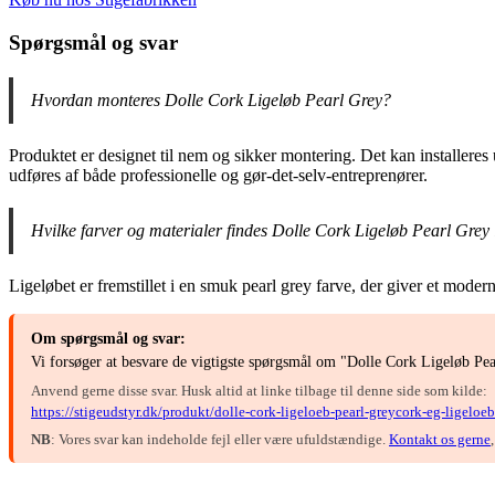
Spørgsmål og svar
Hvordan monteres Dolle Cork Ligeløb Pearl Grey?
Produktet er designet til nem og sikker montering. Det kan installere
udføres af både professionelle og gør-det-selv-entreprenører.
Hvilke farver og materialer findes Dolle Cork Ligeløb Pearl Grey 
Ligeløbet er fremstillet i en smuk pearl grey farve, der giver et modern
Om spørgsmål og svar:
Vi forsøger at besvare de vigtigste spørgsmål om "Dolle Cork Ligeløb P
Anvend gerne disse svar. Husk altid at linke tilbage til denne side som kilde:
https://stigeudstyr.dk/produkt/dolle-cork-ligeloeb-pearl-greycork-eg-ligeloeb
NB
: Vores svar kan indeholde fejl eller være ufuldstændige.
Kontakt os gerne