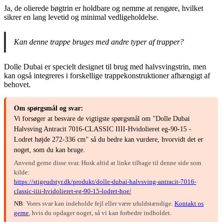
Ja, de olierede bøgtrin er holdbare og nemme at rengøre, hvilket
sikrer en lang levetid og minimal vedligeholdelse.
Kan denne trappe bruges med andre typer af trapper?
Dolle Dubai er specielt designet til brug med halvsvingstrin, men
kan også integreres i forskellige trappekonstruktioner afhængigt af
behovet.
Om spørgsmål og svar:
Vi forsøger at besvare de vigtigste spørgsmål om "Dolle Dubai
Halvsving Antracit 7016-CLASSIC IIII-Hvidolieret eg-90-15 -
Lodret højde 272-336 cm" så du bedre kan vurdere, hvorvidt det er
noget, som du kan bruge.
Anvend gerne disse svar. Husk altid at linke tilbage til denne side som
kilde:
https://stigeudstyr.dk/produkt/dolle-dubai-halvsving-antracit-7016-
classic-iiii-hvidolieret-eg-90-15-lodret-hoe/
NB
: Vores svar kan indeholde fejl eller være ufuldstændige.
Kontakt os
gerne
, hvis du opdager noget, så vi kan forbedre indholdet.