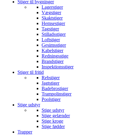
Stiger til bygninger
Lagerstiger
Vægstiger
Skaktstiger
Hemsestiger
Tagstiger
Stilladsstiger
Loftstiger
Gesimsstiger
Kabelstiger
Redningsstige
Brandstiger
Inspektionsstiger
Stiger til fritid
Rebstiger
Jagtstiger
Badebrostiger
Trampolinstiger
Poolstiger
Stige udstyr
Stige udstyr
Stige gelænder
Stige kroge
Stige fødder
Trapper