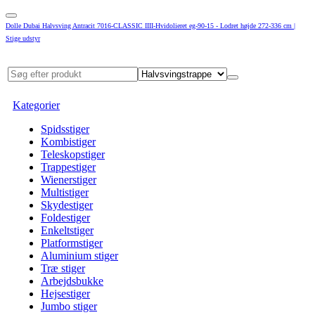
Dolle Dubai Halvsving Antracit 7016-CLASSIC IIII-Hvidolieret eg-90-15 - Lodret højde 272-336 cm |
Stige udstyr
Kategorier
Spidsstiger
Kombistiger
Teleskopstiger
Trappestiger
Wienerstiger
Multistiger
Skydestiger
Foldestiger
Enkeltstiger
Platformstiger
Aluminium stiger
Træ stiger
Arbejdsbukke
Hejsestiger
Jumbo stiger