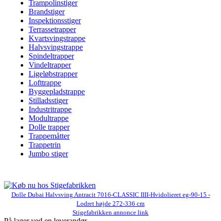
Trampolinstiger
Brandstiger
Inspektionsstiger
Terrassetrapper
Kvartsvingstrappe
Halvsvingstrappe
Spindeltrapper
Vindeltrapper
Ligeløbstrapper
Lofttrappe
Byggepladstrappe
Stilladsstiger
Industritrappe
Modultrappe
Dolle trapper
Trappemåtter
Trappetrin
Jumbo stiger
Dolle Dubai Halvsving Antracit 7016-CLASSIC IIII-Hvidolieret eg-90-15 -
Lodret højde 272-336 cm
Stigefabrikken annonce link
På lager ved en leverandør