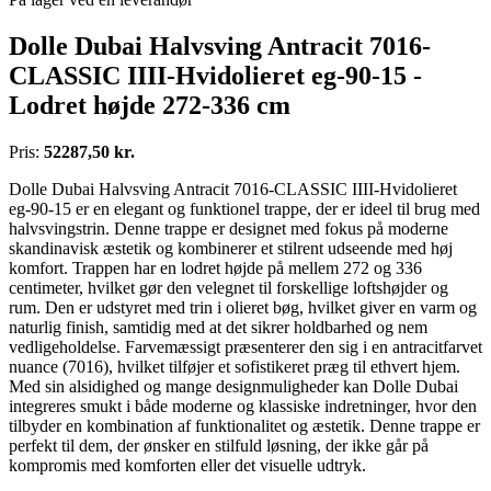
Dolle Dubai Halvsving Antracit 7016-
CLASSIC IIII-Hvidolieret eg-90-15 -
Lodret højde 272-336 cm
Pris:
52287,50 kr.
Dolle Dubai Halvsving Antracit 7016-CLASSIC IIII-Hvidolieret
eg-90-15 er en elegant og funktionel trappe, der er ideel til brug med
halvsvingstrin. Denne trappe er designet med fokus på moderne
skandinavisk æstetik og kombinerer et stilrent udseende med høj
komfort. Trappen har en lodret højde på mellem 272 og 336
centimeter, hvilket gør den velegnet til forskellige loftshøjder og
rum. Den er udstyret med trin i olieret bøg, hvilket giver en varm og
naturlig finish, samtidig med at det sikrer holdbarhed og nem
vedligeholdelse. Farvemæssigt præsenterer den sig i en antracitfarvet
nuance (7016), hvilket tilføjer et sofistikeret præg til ethvert hjem.
Med sin alsidighed og mange designmuligheder kan Dolle Dubai
integreres smukt i både moderne og klassiske indretninger, hvor den
tilbyder en kombination af funktionalitet og æstetik. Denne trappe er
perfekt til dem, der ønsker en stilfuld løsning, der ikke går på
kompromis med komforten eller det visuelle udtryk.