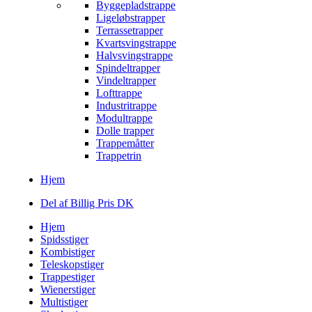
Byggepladstrappe
Ligeløbstrapper
Terrassetrapper
Kvartsvingstrappe
Halvsvingstrappe
Spindeltrapper
Vindeltrapper
Lofttrappe
Industritrappe
Modultrappe
Dolle trapper
Trappemåtter
Trappetrin
Hjem
Del af Billig Pris DK
Hjem
Spidsstiger
Kombistiger
Teleskopstiger
Trappestiger
Wienerstiger
Multistiger