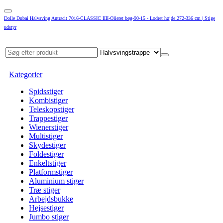
Dolle Dubai Halvsving Antracit 7016-CLASSIC IIII-Olieret bøg-90-15 - Lodret højde 272-336 cm | Stige
udstyr
Kategorier
Spidsstiger
Kombistiger
Teleskopstiger
Trappestiger
Wienerstiger
Multistiger
Skydestiger
Foldestiger
Enkeltstiger
Platformstiger
Aluminium stiger
Træ stiger
Arbejdsbukke
Hejsestiger
Jumbo stiger