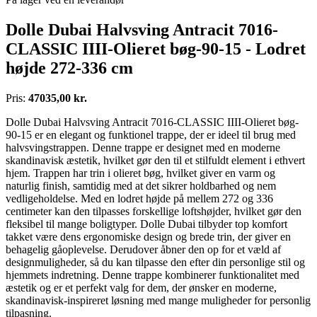
Dolle Dubai Halvsving Antracit 7016-
CLASSIC IIII-Olieret bøg-90-15 - Lodret
højde 272-336 cm
Pris:
47035,00 kr.
Dolle Dubai Halvsving Antracit 7016-CLASSIC IIII-Olieret bøg-
90-15 er en elegant og funktionel trappe, der er ideel til brug med
halvsvingstrappen. Denne trappe er designet med en moderne
skandinavisk æstetik, hvilket gør den til et stilfuldt element i ethvert
hjem. Trappen har trin i olieret bøg, hvilket giver en varm og
naturlig finish, samtidig med at det sikrer holdbarhed og nem
vedligeholdelse. Med en lodret højde på mellem 272 og 336
centimeter kan den tilpasses forskellige loftshøjder, hvilket gør den
fleksibel til mange boligtyper. Dolle Dubai tilbyder top komfort
takket være dens ergonomiske design og brede trin, der giver en
behagelig gåoplevelse. Derudover åbner den op for et væld af
designmuligheder, så du kan tilpasse den efter din personlige stil og
hjemmets indretning. Denne trappe kombinerer funktionalitet med
æstetik og er et perfekt valg for dem, der ønsker en moderne,
skandinavisk-inspireret løsning med mange muligheder for personlig
tilpasning.