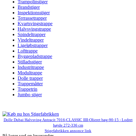
Trampolinstiger
Brandstiger
Inspektionsstiger
Terrassetrapper
Kvartsvingstrappe
Halvsvingstrappe
Spindeltrapper
Vindeltrapper
Ligeløbstrapper
Lofttrappe
Byggepladstrappe
Stilladsstiger
Industritrappe
Modultrappe
Dolle trapper
Trappemåtter
Trappetrin
Jumbo stiger
Dolle Dubai Halvsving Antracit 7016-CLASSIC IIII-Olieret bøg-90-15 - Lodret
højde 272-336 cm
Stigefabrikken annonce link
På lager ved en leverandør