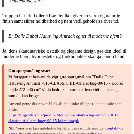
vedligeholdelsen?
Trappen har trin i olieret bøg, hvilket giver en varm og naturlig
finish samt sikrer holdbarhed og nem vedligeholdelse over tid.
Er Dolle Dubai Halvsving Antracit egnet til moderne hjem?
Ja, dens skandinaviske æstetik og elegante design gør den ideel til
moderne hjem, hvor æstetik og funktionalitet skal gå hånd i hånd.
Om spørgsmål og svar:
Vi forsøger at besvare de vigtigste spørgsmål om "Dolle Dubai
Halvsving Antracit 7016-CLASSIC IIII-Olieret bøg-90-15 - Lodret
højde 272-336 cm" så du bedre kan vurdere, hvorvidt det er noget,
som du kan bruge.
Anvend gerne disse svar. Husk altid at linke tilbage til denne side som
kilde:
https://stigeudstyr.dk/produkt/dolle-dubai-halvsving-antracit-7016-
classic-iiii-olieret-boeg-90-15-lodret-hoejd/
NB
: Vores svar kan indeholde fejl eller være ufuldstændige.
Kontakt os
gerne
, hvis du opdager noget, så vi kan forbedre indholdet.