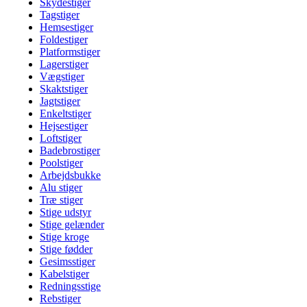
Skydestiger
Tagstiger
Hemsestiger
Foldestiger
Platformstiger
Lagerstiger
Vægstiger
Skaktstiger
Jagtstiger
Enkeltstiger
Hejsestiger
Loftstiger
Badebrostiger
Poolstiger
Arbejdsbukke
Alu stiger
Træ stiger
Stige udstyr
Stige gelænder
Stige kroge
Stige fødder
Gesimsstiger
Kabelstiger
Redningsstige
Rebstiger