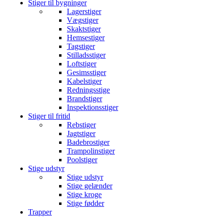
Stiger til bygninger
Lagerstiger
Vægstiger
Skaktstiger
Hemsestiger
Tagstiger
Stilladsstiger
Loftstiger
Gesimsstiger
Kabelstiger
Redningsstige
Brandstiger
Inspektionsstiger
Stiger til fritid
Rebstiger
Jagtstiger
Badebrostiger
Trampolinstiger
Poolstiger
Stige udstyr
Stige udstyr
Stige gelænder
Stige kroge
Stige fødder
Trapper