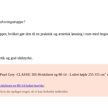
lvsvingstrappe?
apper, hvilket gør den til en praktisk og æstetisk løsning i rum med begr
etik og god slidstyrke.
 Pearl Grey -CLASSIC IIII-Hvidolieret eg-80-14 - Lodret højde 255-315 cm" så
hvidolieret-eg-80-14-lodret-hoejde/
, hvis du opdager noget, så vi kan forbedre indholdet.