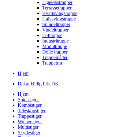
Ligeløbstrapper
Terrassetrapper
Kvartsvingstrappe
Halvsvingstrappe
Spindeltrapper
Vindeltrapper
Lofttrappe
Industritrappe
Modultrappe
Dolle trapper
Trappemåtter
Trappetrin
Hjem
Del af Billig Pris DK
Hjem
Spidsstiger
Kombistiger
Teleskopstiger
Trappestiger
Wienerstiger
Multistiger
Skydestiger