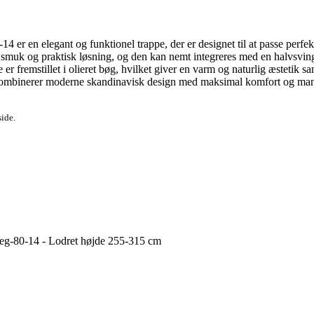
 er en elegant og funktionel trappe, der er designet til at passe per
 en smuk og praktisk løsning, og den kan nemt integreres med en halvsv
ne er fremstillet i olieret bøg, hvilket giver en varm og naturlig æstetik 
kombinerer moderne skandinavisk design med maksimal komfort og mange 
side.
eg-80-14 - Lodret højde 255-315 cm