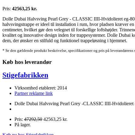
Pris:
42563,25 kr.
Dolle Dubai Halvsving Pearl Grey - CLASSIC IIII-Hvidolieret eg-80-14
halvsvingstrappe er ideel til installation i rum, hvor pladsen kræver
centimeter, hvilket gør den velegnet til forskellige loftshøjder. Trinne
kvalitet og innovative design inden for trappesystemer. Dolle Dubai 
dem, der ønsker en stilfuld og funktionel trappeløsning i hjemmet.
* Se den gældende produkt beskrivelse, specifikationer og pris på leverandørens 
Køb hos leverandør
Stigefabrikken
Virksomhed etableret: 2014
Partner reklame link
Dolle Dubai Halvsving Pearl Grey -CLASSIC IIII-Hvidolieret 
Pris:
47292,50
42563,25 kr.
På lager.
Køb nu hos Stigefabrikken