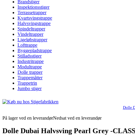
Brandstiger
Inspektionsstiger
Terrassetrapper
Kvartsvingstrappe
Halvsvingstrappe
Spindeltrapper
Vindeltrapper
Ligeløbstrapper
Lofttrappe
Byggepladstrappe
Stilladsstiger
Industritrappe
Modultrappe
Dolle trapper
Trappemåtter
Trappetrin
Jumbo stiger
Dolle D
På lager ved en leverandør
Nedsat ved en leverandør
Dolle Dubai Halvsving Pearl Grey -CLASSI