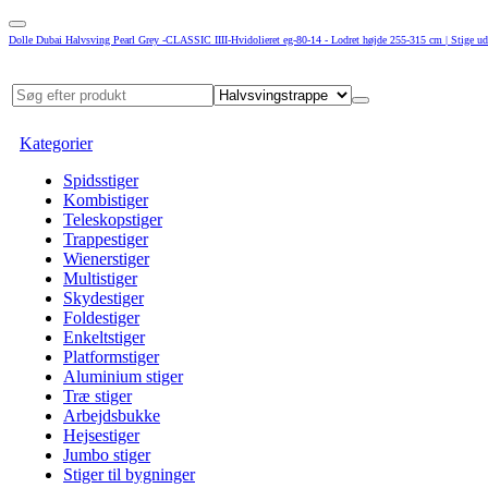
Dolle Dubai Halvsving Pearl Grey -CLASSIC IIII-Hvidolieret eg-80-14 - Lodret højde 255-315 cm | Stige ud
Kategorier
Spidsstiger
Kombistiger
Teleskopstiger
Trappestiger
Wienerstiger
Multistiger
Skydestiger
Foldestiger
Enkeltstiger
Platformstiger
Aluminium stiger
Træ stiger
Arbejdsbukke
Hejsestiger
Jumbo stiger
Stiger til bygninger