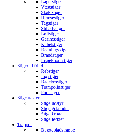
Lagerstiger
Vægstiger
Skaktstiger
Hemsestiger
Tagstiger
Stilladsstiger
Loftstiger
Gesimsstiger
Kabelstiger
Redningsstige
Brandstiger
Inspektionsstiger
Stiger til fritid
Rebstiger
Jagtstiger
Badebrostiger
Trampolinstiger
Poolstiger
Stige udstyr
Stige udstyr
Stige gelænder
Stige kroge
Stige fødder
Trapper
Byggepladstrappe