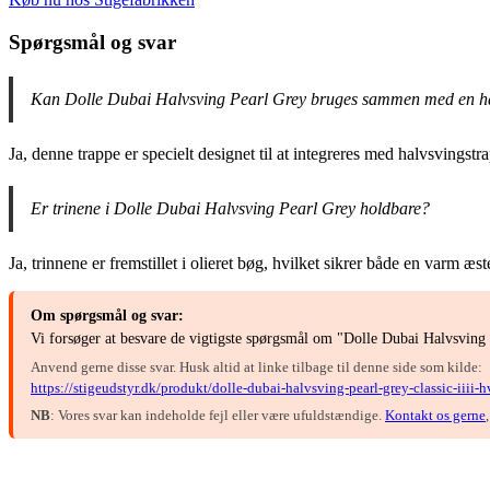
Spørgsmål og svar
Kan Dolle Dubai Halvsving Pearl Grey bruges sammen med en ha
Ja, denne trappe er specielt designet til at integreres med halvsvingstr
Er trinene i Dolle Dubai Halvsving Pearl Grey holdbare?
Ja, trinnene er fremstillet i olieret bøg, hvilket sikrer både en varm æst
Om spørgsmål og svar:
Vi forsøger at besvare de vigtigste spørgsmål om "Dolle Dubai Halvsving
Anvend gerne disse svar. Husk altid at linke tilbage til denne side som kilde:
https://stigeudstyr.dk/produkt/dolle-dubai-halvsving-pearl-grey-classic-iiii-
NB
: Vores svar kan indeholde fejl eller være ufuldstændige.
Kontakt os gerne