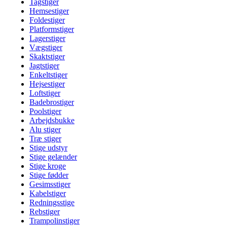
Tagstiger
Hemsestiger
Foldestiger
Platformstiger
Lagerstiger
Vægstiger
Skaktstiger
Jagtstiger
Enkeltstiger
Hejsestiger
Loftstiger
Badebrostiger
Poolstiger
Arbejdsbukke
Alu stiger
Træ stiger
Stige udstyr
Stige gelænder
Stige kroge
Stige fødder
Gesimsstiger
Kabelstiger
Redningsstige
Rebstiger
Trampolinstiger