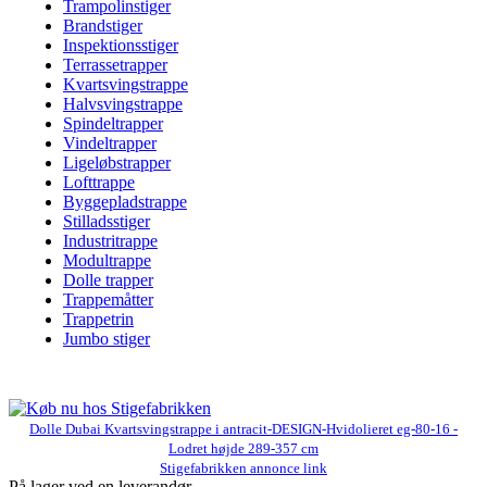
Trampolinstiger
Brandstiger
Inspektionsstiger
Terrassetrapper
Kvartsvingstrappe
Halvsvingstrappe
Spindeltrapper
Vindeltrapper
Ligeløbstrapper
Lofttrappe
Byggepladstrappe
Stilladsstiger
Industritrappe
Modultrappe
Dolle trapper
Trappemåtter
Trappetrin
Jumbo stiger
Dolle Dubai Kvartsvingstrappe i antracit-DESIGN-Hvidolieret eg-80-16 -
Lodret højde 289-357 cm
Stigefabrikken annonce link
På lager ved en leverandør