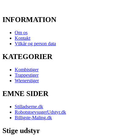
INFORMATION
Om os
Kontakt
Vilkår og person data
KATEGORIER
Kombistiger
Trappestiger
Wienerstiger
EMNE SIDER
Stilladserne.dk
RobotstoevsugerUdstyr.dk
Billigste-Maling.dk
Stige udstyr