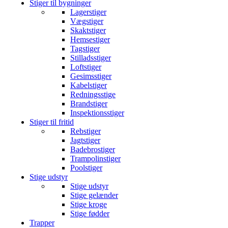
Stiger til bygninger
Lagerstiger
Vægstiger
Skaktstiger
Hemsestiger
Tagstiger
Stilladsstiger
Loftstiger
Gesimsstiger
Kabelstiger
Redningsstige
Brandstiger
Inspektionsstiger
Stiger til fritid
Rebstiger
Jagtstiger
Badebrostiger
Trampolinstiger
Poolstiger
Stige udstyr
Stige udstyr
Stige gelænder
Stige kroge
Stige fødder
Trapper