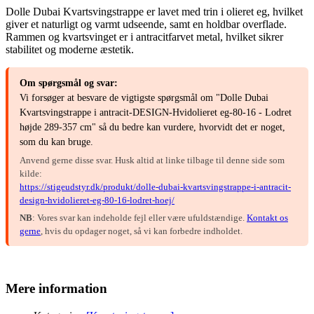
Dolle Dubai Kvartsvingstrappe er lavet med trin i olieret eg, hvilket
giver et naturligt og varmt udseende, samt en holdbar overflade.
Rammen og kvartsvinget er i antracitfarvet metal, hvilket sikrer
stabilitet og moderne æstetik.
Om spørgsmål og svar:
Vi forsøger at besvare de vigtigste spørgsmål om "Dolle Dubai
Kvartsvingstrappe i antracit-DESIGN-Hvidolieret eg-80-16 - Lodret
højde 289-357 cm" så du bedre kan vurdere, hvorvidt det er noget,
som du kan bruge.
Anvend gerne disse svar. Husk altid at linke tilbage til denne side som
kilde:
https://stigeudstyr.dk/produkt/dolle-dubai-kvartsvingstrappe-i-antracit-
design-hvidolieret-eg-80-16-lodret-hoej/
NB
: Vores svar kan indeholde fejl eller være ufuldstændige.
Kontakt os
gerne
, hvis du opdager noget, så vi kan forbedre indholdet.
Mere information