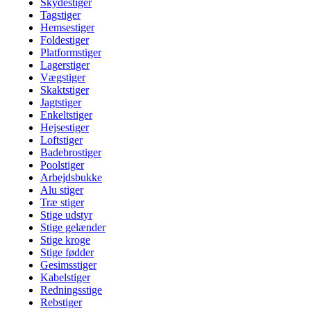
Skydestiger
Tagstiger
Hemsestiger
Foldestiger
Platformstiger
Lagerstiger
Vægstiger
Skaktstiger
Jagtstiger
Enkeltstiger
Hejsestiger
Loftstiger
Badebrostiger
Poolstiger
Arbejdsbukke
Alu stiger
Træ stiger
Stige udstyr
Stige gelænder
Stige kroge
Stige fødder
Gesimsstiger
Kabelstiger
Redningsstige
Rebstiger