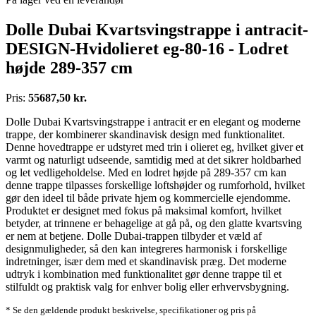
Dolle Dubai Kvartsvingstrappe i antracit-
DESIGN-Hvidolieret eg-80-16 - Lodret
højde 289-357 cm
Pris:
55687,50 kr.
Dolle Dubai Kvartsvingstrappe i antracit er en elegant og moderne
trappe, der kombinerer skandinavisk design med funktionalitet.
Denne hovedtrappe er udstyret med trin i olieret eg, hvilket giver et
varmt og naturligt udseende, samtidig med at det sikrer holdbarhed
og let vedligeholdelse. Med en lodret højde på 289-357 cm kan
denne trappe tilpasses forskellige loftshøjder og rumforhold, hvilket
gør den ideel til både private hjem og kommercielle ejendomme.
Produktet er designet med fokus på maksimal komfort, hvilket
betyder, at trinnene er behagelige at gå på, og den glatte kvartsving
er nem at betjene. Dolle Dubai-trappen tilbyder et væld af
designmuligheder, så den kan integreres harmonisk i forskellige
indretninger, især dem med et skandinavisk præg. Det moderne
udtryk i kombination med funktionalitet gør denne trappe til et
stilfuldt og praktisk valg for enhver bolig eller erhvervsbygning.
* Se den gældende produkt beskrivelse, specifikationer og pris på