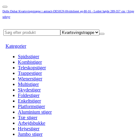
Dolle Dubai Kvartsvingstrappe i antracit-DESIGN-Hvidolieret eg-80-16 - Lodret højde 289-357 cm | Stige
udstyr
Kategorier
Spidsstiger
Kombistiger
Teleskopstiger
Trappestiger
Wienerstiger
Multistiger
Skydestiger
Foldestiger
Enkeltstiger
Platformstiger
Aluminium stiger
Træ stiger
Arbejdsbukke
Hejsestiger
Jumbo stiger