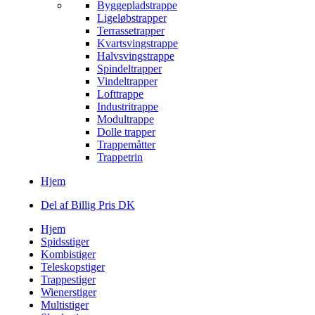
Byggepladstrappe
Ligeløbstrapper
Terrassetrapper
Kvartsvingstrappe
Halvsvingstrappe
Spindeltrapper
Vindeltrapper
Lofttrappe
Industritrappe
Modultrappe
Dolle trapper
Trappemåtter
Trappetrin
Hjem
Del af Billig Pris DK
Hjem
Spidsstiger
Kombistiger
Teleskopstiger
Trappestiger
Wienerstiger
Multistiger