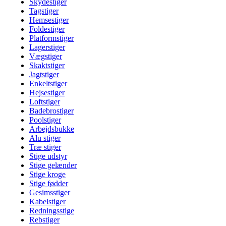
Skydestiger
Tagstiger
Hemsestiger
Foldestiger
Platformstiger
Lagerstiger
Vægstiger
Skaktstiger
Jagtstiger
Enkeltstiger
Hejsestiger
Loftstiger
Badebrostiger
Poolstiger
Arbejdsbukke
Alu stiger
Træ stiger
Stige udstyr
Stige gelænder
Stige kroge
Stige fødder
Gesimsstiger
Kabelstiger
Redningsstige
Rebstiger