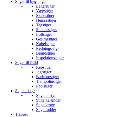
Stiger til bygninger
Lagerstiger
Vægstiger
Skaktstiger
Hemsestiger
Tagstiger
Stilladsstiger
Loftstiger
Gesimsstiger
Kabelstiger
Redningsstige
Brandstiger
Inspektionsstiger
Stiger til fritid
Rebstiger
Jagtstiger
Badebrostiger
Trampolinstiger
Poolstiger
Stige udstyr
Stige udstyr
Stige gelænder
Stige kroge
Stige fødder
Trapper