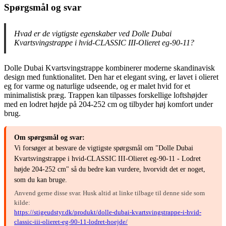
Spørgsmål og svar
Hvad er de vigtigste egenskaber ved Dolle Dubai
Kvartsvingstrappe i hvid-CLASSIC III-Olieret eg-90-11?
Dolle Dubai Kvartsvingstrappe kombinerer moderne skandinavisk
design med funktionalitet. Den har et elegant sving, er lavet i olieret
eg for varme og naturlige udseende, og er malet hvid for et
minimalistisk præg. Trappen kan tilpasses forskellige loftshøjder
med en lodret højde på 204-252 cm og tilbyder høj komfort under
brug.
Om spørgsmål og svar:
Vi forsøger at besvare de vigtigste spørgsmål om "Dolle Dubai
Kvartsvingstrappe i hvid-CLASSIC III-Olieret eg-90-11 - Lodret
højde 204-252 cm" så du bedre kan vurdere, hvorvidt det er noget,
som du kan bruge.
Anvend gerne disse svar. Husk altid at linke tilbage til denne side som
kilde:
https://stigeudstyr.dk/produkt/dolle-dubai-kvartsvingstrappe-i-hvid-
classic-iii-olieret-eg-90-11-lodret-hoejde/