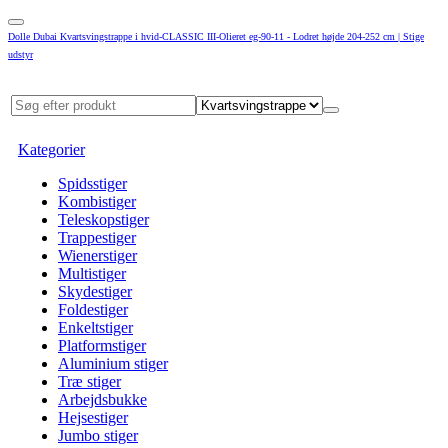
Dolle Dubai Kvartsvingstrappe i hvid-CLASSIC III-Olieret eg-90-11 - Lodret højde 204-252 cm | Stige
udstyr
Kategorier
Spidsstiger
Kombistiger
Teleskopstiger
Trappestiger
Wienerstiger
Multistiger
Skydestiger
Foldestiger
Enkeltstiger
Platformstiger
Aluminium stiger
Træ stiger
Arbejdsbukke
Hejsestiger
Jumbo stiger