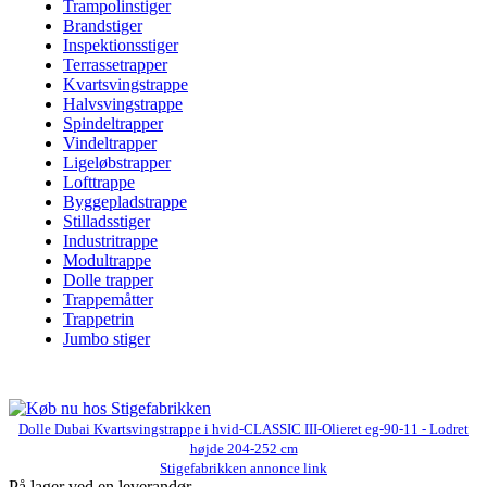
Trampolinstiger
Brandstiger
Inspektionsstiger
Terrassetrapper
Kvartsvingstrappe
Halvsvingstrappe
Spindeltrapper
Vindeltrapper
Ligeløbstrapper
Lofttrappe
Byggepladstrappe
Stilladsstiger
Industritrappe
Modultrappe
Dolle trapper
Trappemåtter
Trappetrin
Jumbo stiger
Dolle Dubai Kvartsvingstrappe i hvid-CLASSIC III-Olieret eg-90-11 - Lodret
højde 204-252 cm
Stigefabrikken annonce link
På lager ved en leverandør