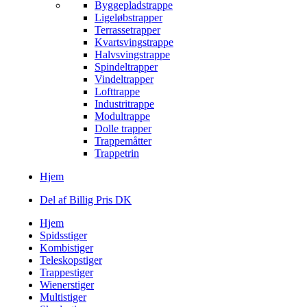
Byggepladstrappe
Ligeløbstrapper
Terrassetrapper
Kvartsvingstrappe
Halvsvingstrappe
Spindeltrapper
Vindeltrapper
Lofttrappe
Industritrappe
Modultrappe
Dolle trapper
Trappemåtter
Trappetrin
Hjem
Del af Billig Pris DK
Hjem
Spidsstiger
Kombistiger
Teleskopstiger
Trappestiger
Wienerstiger
Multistiger