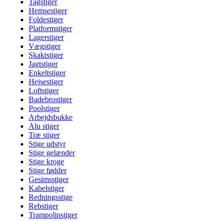
Tagstiger
Hemsestiger
Foldestiger
Platformstiger
Lagerstiger
Vægstiger
Skaktstiger
Jagtstiger
Enkeltstiger
Hejsestiger
Loftstiger
Badebrostiger
Poolstiger
Arbejdsbukke
Alu stiger
Træ stiger
Stige udstyr
Stige gelænder
Stige kroge
Stige fødder
Gesimsstiger
Kabelstiger
Redningsstige
Rebstiger
Trampolinstiger