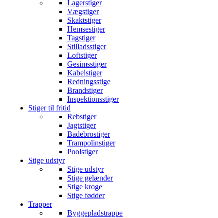
Lagerstiger
Vægstiger
Skaktstiger
Hemsestiger
Tagstiger
Stilladsstiger
Loftstiger
Gesimsstiger
Kabelstiger
Redningsstige
Brandstiger
Inspektionsstiger
Stiger til fritid
Rebstiger
Jagtstiger
Badebrostiger
Trampolinstiger
Poolstiger
Stige udstyr
Stige udstyr
Stige gelænder
Stige kroge
Stige fødder
Trapper
Byggepladstrappe