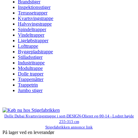
Brandstiger
Inspektionsstiger
Terrassetrapper
Kvartsvingstrappe
Halvsvingstrappe
Spindeltrapper
Vindeltrapper
Ligeløbstrapper
Lofttrappe
Byggepladstrappe
Stilladsstiger
Industritrappe
Modultrappe
Dolle trapper
Trappemåtter
Trappetrin
Jumbo stiger
Dolle Dubai Kvartsvingstrappe i sort-DESIGN-Olieret eg-90-14 - Lodret højde
255-315 cm
Stigefabrikken annonce link
På lager ved en leverandør