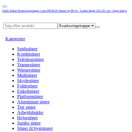
Dolle Dubai Kvartsvingstrappe i sort-DESIGN-Olieret eg-90-14 - Lodret højde 255-315 cm | Stige udstyr
Kategorier
Spidsstiger
Kombistiger
Teleskopstiger
Trappestiger
Wienerstiger
Multistiger
Skydestiger
Foldestiger
Enkeltstiger
Platformstiger
Aluminium stiger
Træ stiger
Arbejdsbukke
Hejsestiger
Jumbo stiger
Stiger til bygninger