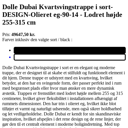
Dolle Dubai Kvartsvingstrappe i sort-
DESIGN-Olieret eg-90-14 - Lodret højde
255-315 cm
Pris:
49647,50 kr.
Farver inklusiv den valgte sort / black :
Dolle Dubai Kvartsvingstrappe i sort er en elegant og moderne
trappe, der er designet til at skabe et stilfuldt og funktionelt element i
dit hjem. Denne trappe er udstyret med en kvartsving, hvilket
betyder, at den har en svingende form, der passer perfekt ind i rum
med begrænset plads eller hvor man ønsker en mere dynamisk
æstetik. Trappen er fremstillet med lodret højde mellem 255 og 315
centimeter, hvilket giver fleksibilitet i installationen afhængigt af
rummets dimensioner. Den har trin i olieret eg, hvilket ikke blot
tilføjer et varmt og naturligt udseende, men også sikrer holdbarhed
og let vedligeholdelse. Dolle Dubai er kendt for sin skandinaviske
inspiration, hvilket afspejles i det rene design og de rene linjer, der
gør den til et centralt element i moderne boligindretning. Med top