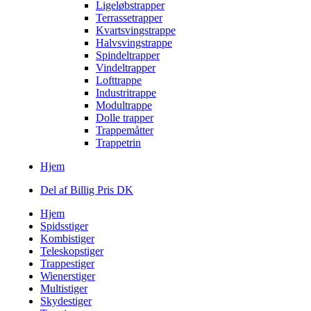
Ligeløbstrapper
Terrassetrapper
Kvartsvingstrappe
Halvsvingstrappe
Spindeltrapper
Vindeltrapper
Lofttrappe
Industritrappe
Modultrappe
Dolle trapper
Trappemåtter
Trappetrin
Hjem
Del af Billig Pris DK
Hjem
Spidsstiger
Kombistiger
Teleskopstiger
Trappestiger
Wienerstiger
Multistiger
Skydestiger