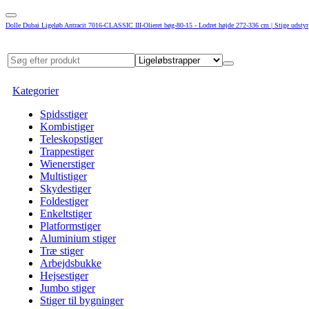
Dolle Dubai Ligeløb Antracit 7016-CLASSIC III-Olieret bøg-80-15 - Lodret højde 272-336 cm | Stige udstyr
Kategorier
Spidsstiger
Kombistiger
Teleskopstiger
Trappestiger
Wienerstiger
Multistiger
Skydestiger
Foldestiger
Enkeltstiger
Platformstiger
Aluminium stiger
Træ stiger
Arbejdsbukke
Hejsestiger
Jumbo stiger
Stiger til bygninger