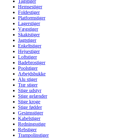
Tagstiger
Hemsestiger
Foldestiger
Platformstiger
Lagerstiger
Vægstiger
Skaktstiger
Jagtstiger
Enkeltstiger
Hejsestiger
Loftstiger
Badebrostiger
Poolstiger
Arbejdsbukke
Alu stiger
Træ stiger
Stige udstyr
Stige gelænder
Stige kroge
Stige fødder
Gesimsstiger
Kabelstiger
Redningsstige
Rebstiger
Trampolinstiger