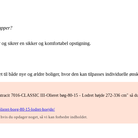
apper?
er og sikrer en sikker og komfortabel opstigning.
t til både nye og ældre boliger, hvor den kan tilpasses individuelle ønsk
ntracit 7016-CLASSIC III-Olieret bøg-80-15 - Lodret højde 272-336 cm" så du 
-olieret-boeg-80-15-lodret-hoejde/
, hvis du opdager noget, så vi kan forbedre indholdet.