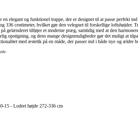
 elegant og funktionel trappe, der er designet til at passe perfekt ind
 336 centimeter, hvilket gør den velegnet til forskellige loftshøjder. Tr
e på gelænderet tilføjer et moderne præg, samtidig med at den harmoner
ig opstigning, og dens mange designmuligheder gør det muligt at tilpas
tionalitet med æstetik på en måde, der passer ind i både nye og ældre bo
side.
80-15 - Lodret højde 272-336 cm