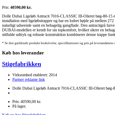
Pris:
40590,00 kr.
Dolle Dubai Ligeløb Antracit 7016-CLASSIC III-Olieret bøg-80-15 er en
installation med ligeløbstrapper og har en lodret højde på mellem 272 og
naturligt udseende samt en behagelig gangflade. Den antracitgrå farv
DUBAI-modellen er kendt for sin topkomfort, hvilket sikrer en behagel
stilfulde udtryk og robuste konstruktion kombinerer denne trappe funk
* Se den gældende produkt beskrivelse, specifikationer og pris på leverandørens 
Køb hos leverandør
Stigefabrikken
Virksomhed etableret: 2014
Partner reklame link
Dolle Dubai Ligeløb Antracit 7016-CLASSIC III-Olieret bøg-
Pris: 40590,00 kr.
På lager.
Køb nu hos Stigefabrikken