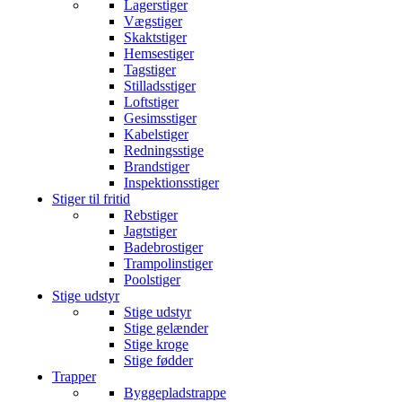
Lagerstiger
Vægstiger
Skaktstiger
Hemsestiger
Tagstiger
Stilladsstiger
Loftstiger
Gesimsstiger
Kabelstiger
Redningsstige
Brandstiger
Inspektionsstiger
Stiger til fritid
Rebstiger
Jagtstiger
Badebrostiger
Trampolinstiger
Poolstiger
Stige udstyr
Stige udstyr
Stige gelænder
Stige kroge
Stige fødder
Trapper
Byggepladstrappe