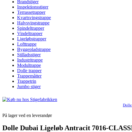
Brandstiger
Inspektionsstiger
Terrassetrapper
Kvartsvingstrappe
Halvsvingstrappe
Spindeltrapper
Vindeltrapper
Ligeløbstrapper
Lofttrappe
Byggepladstrappe
Stilladsstiger
Industritrappe
Modultrappe
Dolle trapper
Trappemåtter
Trappetrin
Jumbo stiger
Dolle
På lager ved en leverandør
Dolle Dubai Ligeløb Antracit 7016-CLASSI