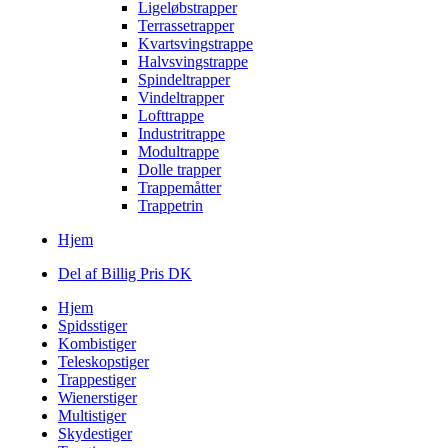
Ligeløbstrapper
Terrassetrapper
Kvartsvingstrappe
Halvsvingstrappe
Spindeltrapper
Vindeltrapper
Lofttrappe
Industritrappe
Modultrappe
Dolle trapper
Trappemåtter
Trappetrin
Hjem
Del af Billig Pris DK
Hjem
Spidsstiger
Kombistiger
Teleskopstiger
Trappestiger
Wienerstiger
Multistiger
Skydestiger