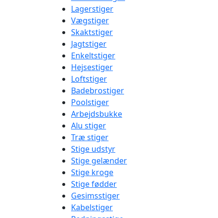
Lagerstiger
Vægstiger
Skaktstiger
Jagtstiger
Enkeltstiger
Hejsestiger
Loftstiger
Badebrostiger
Poolstiger
Arbejdsbukke
Alu stiger
Træ stiger
Stige udstyr
Stige gelænder
Stige kroge
Stige fødder
Gesimsstiger
Kabelstiger