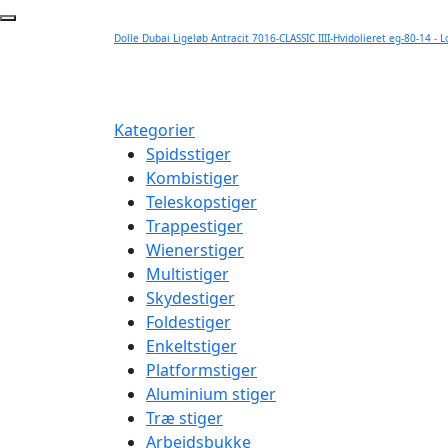
Dolle Dubai Ligeløb Antracit 7016-CLASSIC IIII-Hvidolieret eg-80-14 - 
Kategorier
Spidsstiger
Kombistiger
Teleskopstiger
Trappestiger
Wienerstiger
Multistiger
Skydestiger
Foldestiger
Enkeltstiger
Platformstiger
Aluminium stiger
Træ stiger
Arbejdsbukke