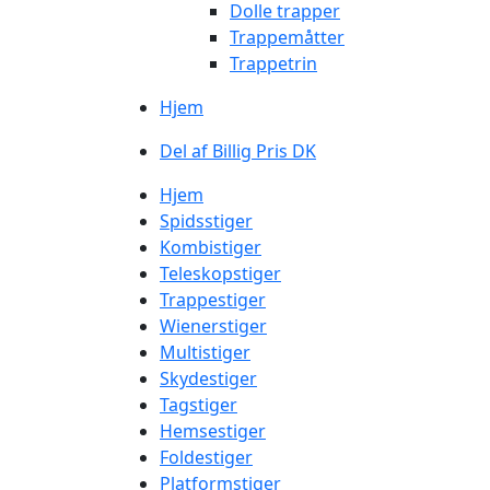
Dolle trapper
Trappemåtter
Trappetrin
Hjem
Del af Billig Pris DK
Hjem
Spidsstiger
Kombistiger
Teleskopstiger
Trappestiger
Wienerstiger
Multistiger
Skydestiger
Tagstiger
Hemsestiger
Foldestiger
Platformstiger