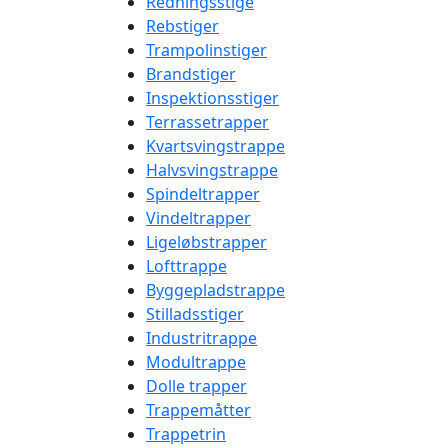
Redningsstige
Rebstiger
Trampolinstiger
Brandstiger
Inspektionsstiger
Terrassetrapper
Kvartsvingstrappe
Halvsvingstrappe
Spindeltrapper
Vindeltrapper
Ligeløbstrapper
Lofttrappe
Byggepladstrappe
Stilladsstiger
Industritrappe
Modultrappe
Dolle trapper
Trappemåtter
Trappetrin