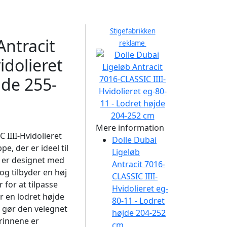
Stigefabrikken
Antracit
reklame
idolieret
jde 255-
Mere information
 IIII-Hvidolieret
Dolle Dubai
e, der er ideel til
Ligeløb
 er designet med
Antracit 7016-
g tilbyder en høj
CLASSIC IIII-
for at tilpasse
Hvidolieret eg-
r en lodret højde
80-11 - Lodret
t gør den velegnet
højde 204-252
Trinnene er
cm