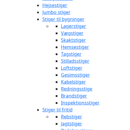
Hejsestiger
Jumbo stiger
Stiger til bygninger
Lagerstiger
Vægstiger
Skaktstiger
Hemsestiger
Tagstiger
Stilladsstiger
Loftstiger
Gesimsstiger
Kabelstiger
Redningsstige
Brandstiger
Inspektionsstiger
Stiger til fritid
Rebstiger
Jagtstiger