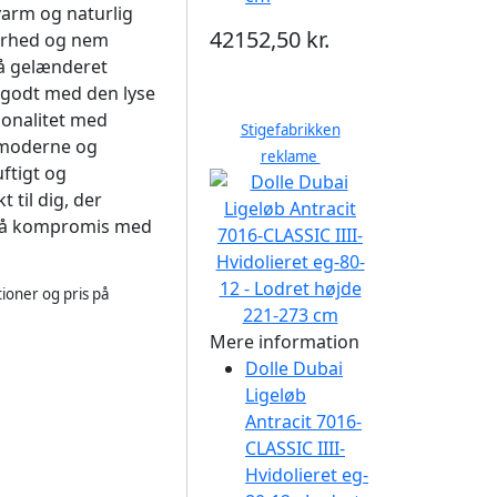
 varm og naturlig
42152,50 kr.
barhed og nem
på gelænderet
r godt med den lyse
ionalitet med
Stigefabrikken
 moderne og
reklame
uftigt og
til dig, der
r på kompromis med
ioner og pris på
Mere information
Dolle Dubai
Ligeløb
Antracit 7016-
CLASSIC IIII-
Hvidolieret eg-