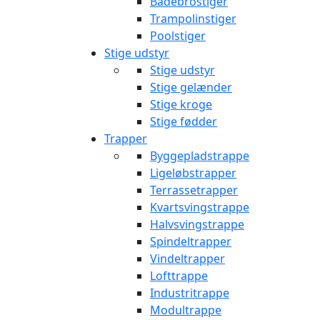
Badebrostiger
Trampolinstiger
Poolstiger
Stige udstyr
Stige udstyr
Stige gelænder
Stige kroge
Stige fødder
Trapper
Byggepladstrappe
Ligeløbstrapper
Terrassetrapper
Kvartsvingstrappe
Halvsvingstrappe
Spindeltrapper
Vindeltrapper
Lofttrappe
Industritrappe
Modultrappe