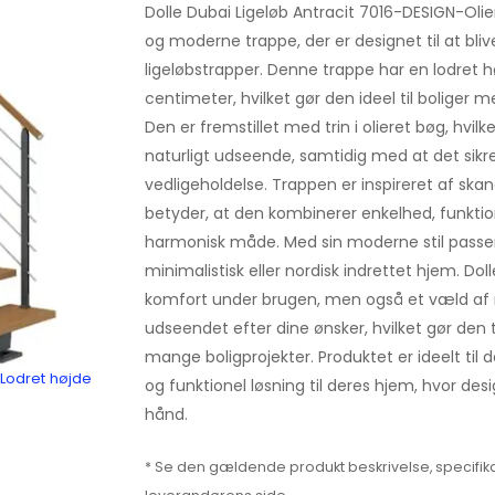
Dolle Dubai Ligeløb Antracit 7016-DESIGN-Oli
og moderne trappe, der er designet til at b
ligeløbstrapper. Denne trappe har en lodret
centimeter, hvilket gør den ideel til boliger m
Den er fremstillet med trin i olieret bøg, hvil
naturligt udseende, samtidig med at det sikr
vedligeholdelse. Trappen er inspireret af skan
betyder, at den kombinerer enkelhed, funktio
harmonisk måde. Med sin moderne stil passer 
minimalistisk eller nordisk indrettet hjem. Doll
komfort under brugen, men også et væld af m
udseendet efter dine ønsker, hvilket gør den til
mange boligprojekter. Produktet er ideelt til d
 Lodret højde
og funktionel løsning til deres hjem, hvor desi
hånd.
* Se den gældende produkt beskrivelse, specifika