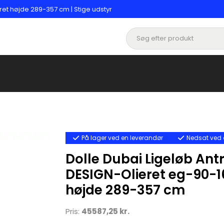
ret højde 289-357 cm | Stige udstyr
På lager ved en leverandør
Nedsat ved 
Dolle Dubai Ligeløb Antr
DESIGN-Olieret eg-90-16
højde 289-357 cm
Pris:
45587,25 kr.