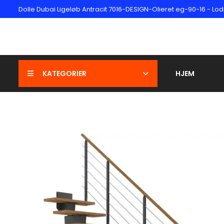
Dolle Dubai Ligeløb Antracit 7016-DESIGN-Olieret eg-90-16 - Lod
KATEGORIER
HJEM