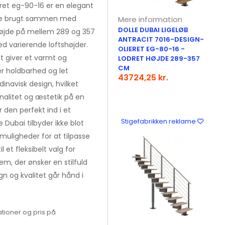
eret eg-90-16 er en elegant
live brugt sammen med
Mere information
DOLLE DUBAI LIGELØB
 højde på mellem 289 og 357
ANTRACIT 7016-DESIGN-
ed varierende loftshøjder.
OLIERET EG-80-16 -
ket giver et varmt og
LODRET HØJDE 289-357
CM
er holdbarhed og let
43724,25 kr.
dinavisk design, hvilket
nalitet og æstetik på en
den perfekt ind i et
Stigefabrikken reklame
e Dubai tilbyder ikke blot
uligheder for at tilpasse
 et fleksibelt valg for
em, der ønsker en stilfuld
gn og kvalitet går hånd i
tioner og pris på