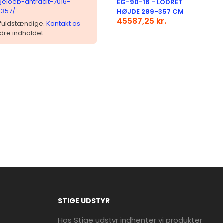
igeloeb-antracit-7016-
EG-90-16 - LODRET
-357/
HØJDE 289-357 CM
45587,25 kr.
 ufuldstændige.
Kontakt os
dre indholdet.
STIGE UDSTYR
Hos Stige udstyr indhenter vi produkter