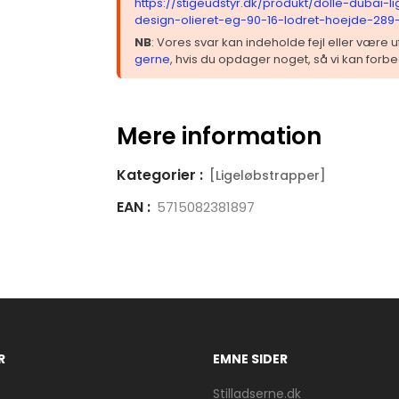
https://stigeudstyr.dk/produkt/dolle-dubai-l
design-olieret-eg-90-16-lodret-hoejde-289
NB
: Vores svar kan indeholde fejl eller være
gerne
, hvis du opdager noget, så vi kan forbe
Mere information
Kategorier :
[Ligeløbstrapper]
EAN :
5715082381897
R
EMNE SIDER
Stilladserne.dk