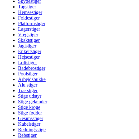
Skydestiger
Tagstiger
Hemsestiger
Foldestiger
Platformstiger
Lagerstiger
Vægstiger
Skaktstiger
Jagtstiger
Enkeltstiger
Hejsestiger
Loftstiger
Badebrostiger
Poolstiger
Arbejdsbukke
Alu stiger
Træ stiger
Stige udstyr
Stige gelænder
Stige kroge
Stige fødder
Gesimsstiger
Kabelstiger
Redningsstige
Rebstiger