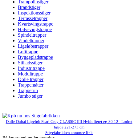
Trampolinstiger
Brandstiger
Inspektionsstiger
Terrassetrapper
Kvartsvingstrappe
Halvsvingstrappe
Spindeltrapper
Vindeltrapper
Ligeløbstrapper
Lofttrappe
Byggepladstrappe
Stilladsstiger
Industritrappe
Modultrappe
Dolle trapper
Trappemåtter
Trappetrin
Jumbo stiger
Dolle Dubai Ligeløb Pearl Grey-CLASSIC IIII-Hvidolieret eg-80-12 - Lodret
højde 221-273 cm
Stigefabrikken annonce link
På lager ved en leverandør