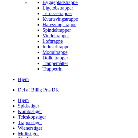
Byggepladstrappe
Ligeløbstrapper
Terrassetrapper
Kvartsvingstrappe
Halvsvingstrappe
Spindeltrapper
Vindeltrapper
Lofttrappe
Industritrappe
Modultrappe
Dolle trapper
Trappemåtter
Trappetrin
Hjem
Del af Billig Pris DK
Hjem
Spidsstiger
Kombistiger
Teleskopstiger
Trappestiger
Wienerstiger
Multistiger