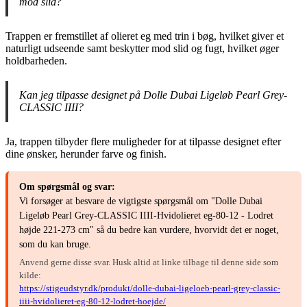
mod slid?
Trappen er fremstillet af olieret eg med trin i bøg, hvilket giver et
naturligt udseende samt beskytter mod slid og fugt, hvilket øger
holdbarheden.
Kan jeg tilpasse designet på Dolle Dubai Ligeløb Pearl Grey-
CLASSIC IIII?
Ja, trappen tilbyder flere muligheder for at tilpasse designet efter
dine ønsker, herunder farve og finish.
Om spørgsmål og svar:
Vi forsøger at besvare de vigtigste spørgsmål om "Dolle Dubai
Ligeløb Pearl Grey-CLASSIC IIII-Hvidolieret eg-80-12 - Lodret
højde 221-273 cm" så du bedre kan vurdere, hvorvidt det er noget,
som du kan bruge.
Anvend gerne disse svar. Husk altid at linke tilbage til denne side som
kilde:
https://stigeudstyr.dk/produkt/dolle-dubai-ligeloeb-pearl-grey-classic-
iiii-hvidolieret-eg-80-12-lodret-hoejde/