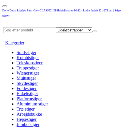
Dolle Dubai Ligeløb Pearl Grey-CLASSIC IIII-Hvidolieret eg-80-12 - Lodret højde 221-273 cm | Stige
udstyr
Kategorier
Spidsstiger
Kombistiger
Teleskopstiger
Trappestiger
Wienerstiger
Multistiger
Skydestiger
Foldestiger
Enkeltstiger
Platformstiger
Aluminium stiger
Træ stiger
Arbejdsbukke
Hejsestiger
Jumbo stiger