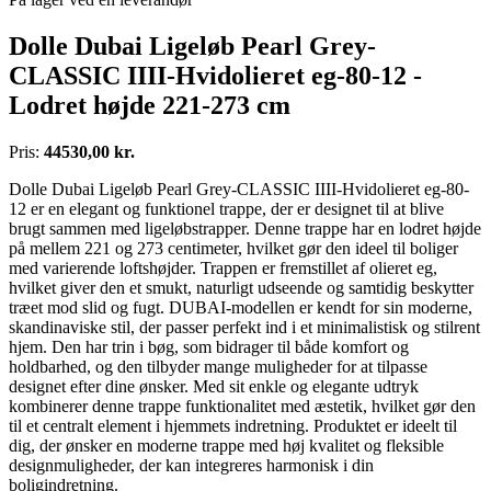
Dolle Dubai Ligeløb Pearl Grey-
CLASSIC IIII-Hvidolieret eg-80-12 -
Lodret højde 221-273 cm
Pris:
44530,00 kr.
Dolle Dubai Ligeløb Pearl Grey-CLASSIC IIII-Hvidolieret eg-80-
12 er en elegant og funktionel trappe, der er designet til at blive
brugt sammen med ligeløbstrapper. Denne trappe har en lodret højde
på mellem 221 og 273 centimeter, hvilket gør den ideel til boliger
med varierende loftshøjder. Trappen er fremstillet af olieret eg,
hvilket giver den et smukt, naturligt udseende og samtidig beskytter
træet mod slid og fugt. DUBAI-modellen er kendt for sin moderne,
skandinaviske stil, der passer perfekt ind i et minimalistisk og stilrent
hjem. Den har trin i bøg, som bidrager til både komfort og
holdbarhed, og den tilbyder mange muligheder for at tilpasse
designet efter dine ønsker. Med sit enkle og elegante udtryk
kombinerer denne trappe funktionalitet med æstetik, hvilket gør den
til et centralt element i hjemmets indretning. Produktet er ideelt til
dig, der ønsker en moderne trappe med høj kvalitet og fleksible
designmuligheder, der kan integreres harmonisk i din
boligindretning.