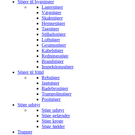
Stiger til bygninger
Lagerstiger
Vægstiger
Skaktstiger
Hemsestiger
Tagstiger
Stilladsstiger
Loftstiger
Gesimsstiger
Kabelstiger
Redningsstige
Brandstiger
Inspektionsstiger
Stiger til fritid
Rebstiger
Jagtstiger
Badebrostiger
Trampolinstiger
Poolstiger
Stige udstyr
Stige udstyr
Stige gelænder
Stige kroge
Stige fødder
Trapper