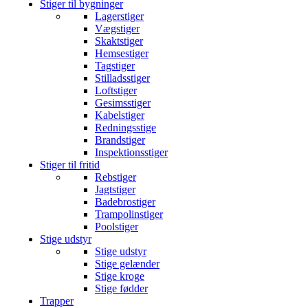
Stiger til bygninger
Lagerstiger
Vægstiger
Skaktstiger
Hemsestiger
Tagstiger
Stilladsstiger
Loftstiger
Gesimsstiger
Kabelstiger
Redningsstige
Brandstiger
Inspektionsstiger
Stiger til fritid
Rebstiger
Jagtstiger
Badebrostiger
Trampolinstiger
Poolstiger
Stige udstyr
Stige udstyr
Stige gelænder
Stige kroge
Stige fødder
Trapper