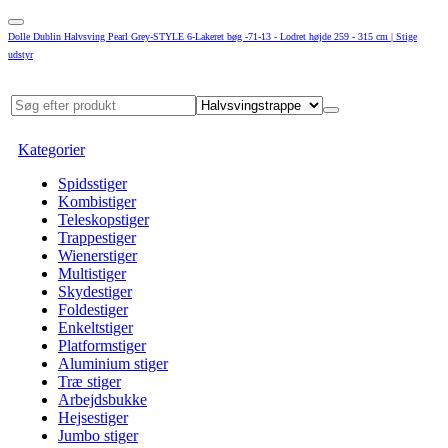
Dolle Dublin Halvsving Pearl Grey-STYLE 6-Lakeret bøg -71-13 - Lodret højde 259 - 315 cm | Stige
udstyr
Kategorier
Spidsstiger
Kombistiger
Teleskopstiger
Trappestiger
Wienerstiger
Multistiger
Skydestiger
Foldestiger
Enkeltstiger
Platformstiger
Aluminium stiger
Træ stiger
Arbejdsbukke
Hejsestiger
Jumbo stiger