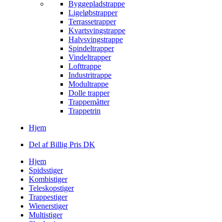
Byggepladstrappe
Ligeløbstrapper
Terrassetrapper
Kvartsvingstrappe
Halvsvingstrappe
Spindeltrapper
Vindeltrapper
Lofttrappe
Industritrappe
Modultrappe
Dolle trapper
Trappemåtter
Trappetrin
Hjem
Del af Billig Pris DK
Hjem
Spidsstiger
Kombistiger
Teleskopstiger
Trappestiger
Wienerstiger
Multistiger