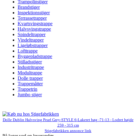
Trampolinstiger
Brandstiger
Inspektionsstiger
Terrassetrapper
Kvartsvingstrappe
Halvsvingstrappe
Spindeltrapper
Vindeltrapper
Ligeløbstrapper
Lofttrappe
Byggepladstrappe
Stilladsstiger
Industritrappe
Modultrappe
Dolle trapper
Trappemåtter
Trappetrin
Jumbo stiger
Dolle Dublin Halvsving Pearl Grey-STYLE 6-Lakeret bøg -71-13 - Lodret højde
259 - 315 cm
Stigefabrikken annonce link
På lager ved en leverandør