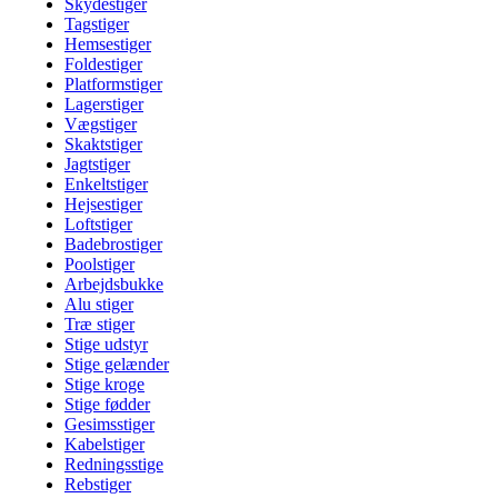
Skydestiger
Tagstiger
Hemsestiger
Foldestiger
Platformstiger
Lagerstiger
Vægstiger
Skaktstiger
Jagtstiger
Enkeltstiger
Hejsestiger
Loftstiger
Badebrostiger
Poolstiger
Arbejdsbukke
Alu stiger
Træ stiger
Stige udstyr
Stige gelænder
Stige kroge
Stige fødder
Gesimsstiger
Kabelstiger
Redningsstige
Rebstiger