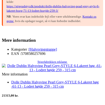
kilde:
https://stigeudstyr.dk/produkt/dolle-dublin-halvsving-pearl-grey-style-6-
lakeret-boeg-71-13-lodret-hoejde-259-3/
NB
: Vores svar kan indeholde fejl eller være ufuldstændige.
Kontakt os
gerne
, hvis du opdager noget, så vi kan forbedre indholdet.
Mere information
Kategorier :
[Halvsvingstrappe]
EAN :
5708580257696
Stigefabrikken reklame
Mere information
Dolle Dublin Halvsving Pearl Grey-STYLE 6-Lakeret bøg
-61-13 - Lodret højde 259 - 315 cm
21315,00 kr.