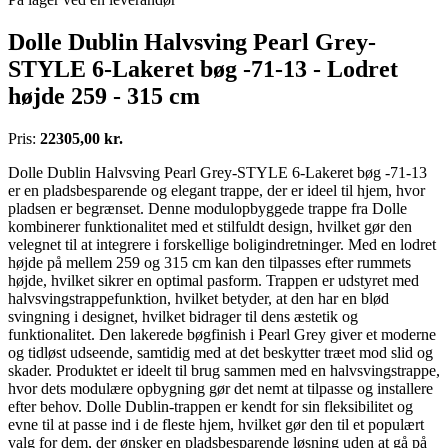
Dolle Dublin Halvsving Pearl Grey-
STYLE 6-Lakeret bøg -71-13 - Lodret
højde 259 - 315 cm
Pris:
22305,00 kr.
Dolle Dublin Halvsving Pearl Grey-STYLE 6-Lakeret bøg -71-13
er en pladsbesparende og elegant trappe, der er ideel til hjem, hvor
pladsen er begrænset. Denne modulopbyggede trappe fra Dolle
kombinerer funktionalitet med et stilfuldt design, hvilket gør den
velegnet til at integrere i forskellige boligindretninger. Med en lodret
højde på mellem 259 og 315 cm kan den tilpasses efter rummets
højde, hvilket sikrer en optimal pasform. Trappen er udstyret med
halvsvingstrappefunktion, hvilket betyder, at den har en blød
svingning i designet, hvilket bidrager til dens æstetik og
funktionalitet. Den lakerede bøgfinish i Pearl Grey giver et moderne
og tidløst udseende, samtidig med at det beskytter træet mod slid og
skader. Produktet er ideelt til brug sammen med en halvsvingstrappe,
hvor dets modulære opbygning gør det nemt at tilpasse og installere
efter behov. Dolle Dublin-trappen er kendt for sin fleksibilitet og
evne til at passe ind i de fleste hjem, hvilket gør den til et populært
valg for dem, der ønsker en pladsbesparende løsning uden at gå på