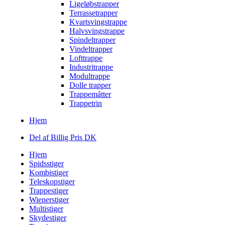
Ligeløbstrapper
Terrassetrapper
Kvartsvingstrappe
Halvsvingstrappe
Spindeltrapper
Vindeltrapper
Lofttrappe
Industritrappe
Modultrappe
Dolle trapper
Trappemåtter
Trappetrin
Hjem
Del af Billig Pris DK
Hjem
Spidsstiger
Kombistiger
Teleskopstiger
Trappestiger
Wienerstiger
Multistiger
Skydestiger