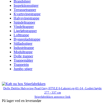
Brandstiger
Inspektionsstiger
Terrassetrapper
Kvartsvingstrappe
Halvsvingstrappe
Spindeltrapper
Vindeltrapper
Ligeløbstrapper
Lofttrappe
Byggepladstrappe
Stilladsstiger
Industritrappe
Modultrappe
Dolle trapper
Trappemåtter
Trappetrin
Jumbo stiger
Dolle Dublin Halvsving Pearl Grey-STYLE 6-Lakeret eg-61-14 - Lodret højde
277 - 337 cm
Stigefabrikken annonce link
På lager ved en leverandør