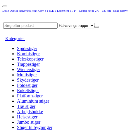
Dolle Dublin Halvsving Pearl Grey-STYLE 6-Lakeret eg-61-14 - Lodret højde 277 - 337 cm | Stige udstyr
Kategorier
Spidsstiger
Kombistiger
Teleskopstiger
Trappestiger
Wienerstiger
Multistiger
Skydestiger
Foldestiger
Enkeltstiger
Platformstiger
Aluminium stiger
Træ stiger
Arbejdsbukke
Hejsestiger
Jumbo stiger
Stiger til bygninger