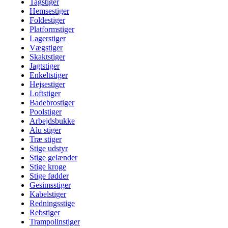
Tagstiger
Hemsestiger
Foldestiger
Platformstiger
Lagerstiger
Vægstiger
Skaktstiger
Jagtstiger
Enkeltstiger
Hejsestiger
Loftstiger
Badebrostiger
Poolstiger
Arbejdsbukke
Alu stiger
Træ stiger
Stige udstyr
Stige gelænder
Stige kroge
Stige fødder
Gesimsstiger
Kabelstiger
Redningsstige
Rebstiger
Trampolinstiger