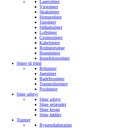
Lagerstiger
Vægstiger
Skaktstiger
Hemsestiger
Tagstiger
Stilladsstiger
Loftstiger
Gesimsstiger
Kabelstiger
Redningsstige
Brandstiger
Inspektionsstiger
Stiger til fritid
Rebstiger
Jagtstiger
Badebrostiger
Trampolinstiger
Poolstiger
Stige udstyr
Stige udstyr
Stige gelænder
Stige kroge
Stige fødder
Trapper
Byggepladstrappe