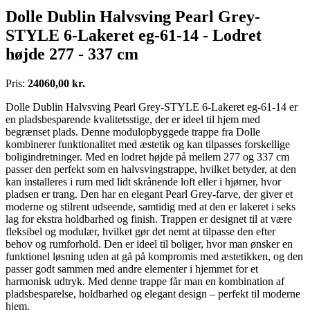
Dolle Dublin Halvsving Pearl Grey-
STYLE 6-Lakeret eg-61-14 - Lodret
højde 277 - 337 cm
Pris:
24060,00 kr.
Dolle Dublin Halvsving Pearl Grey-STYLE 6-Lakeret eg-61-14 er
en pladsbesparende kvalitetsstige, der er ideel til hjem med
begrænset plads. Denne modulopbyggede trappe fra Dolle
kombinerer funktionalitet med æstetik og kan tilpasses forskellige
boligindretninger. Med en lodret højde på mellem 277 og 337 cm
passer den perfekt som en halvsvingstrappe, hvilket betyder, at den
kan installeres i rum med lidt skrånende loft eller i hjørner, hvor
pladsen er trang. Den har en elegant Pearl Grey-farve, der giver et
moderne og stilrent udseende, samtidig med at den er lakeret i seks
lag for ekstra holdbarhed og finish. Trappen er designet til at være
fleksibel og modulær, hvilket gør det nemt at tilpasse den efter
behov og rumforhold. Den er ideel til boliger, hvor man ønsker en
funktionel løsning uden at gå på kompromis med æstetikken, og den
passer godt sammen med andre elementer i hjemmet for et
harmonisk udtryk. Med denne trappe får man en kombination af
pladsbesparelse, holdbarhed og elegant design – perfekt til moderne
hjem.